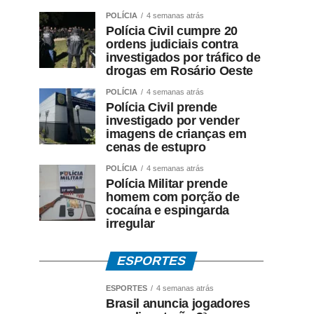
POLÍCIA
4 semanas atrás
Polícia Civil cumpre 20
ordens judiciais contra
investigados por tráfico de
drogas em Rosário Oeste
POLÍCIA
4 semanas atrás
Polícia Civil prende
investigado por vender
imagens de crianças em
cenas de estupro
POLÍCIA
4 semanas atrás
Polícia Militar prende
homem com porção de
cocaína e espingarda
irregular
ESPORTES
ESPORTES
4 semanas atrás
Brasil anuncia jogadores