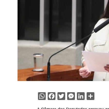
WhatsApp
Facebook
Twitter
Messenge
Linked
Sha