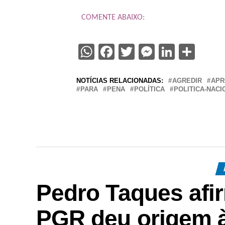
COMENTE ABAIXO:
WhatsApp
Facebook
Twitter
Messenge
Linked
Sha
NOTÍCIAS RELACIONADAS:
AGREDIR
APR
PARA
PENA
POLÍTICA
POLITICA-NACI
Pedro Taques afi
PGR deu origem à