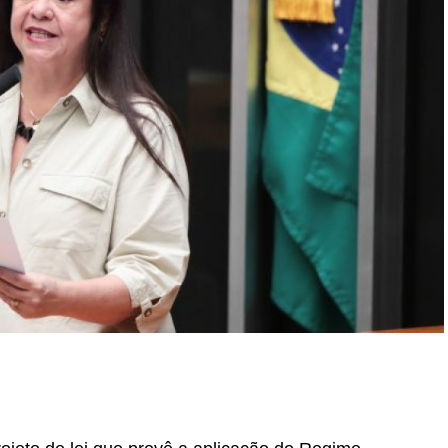
r
In
re