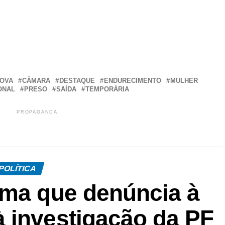
r
In
re
OVA
CÂMARA
DESTAQUE
ENDURECIMENTO
MULHER
ONAL
PRESO
SAÍDA
TEMPORÁRIA
PROPAGANDA
POLÍTICA
rma que denúncia à
 investigação da PF