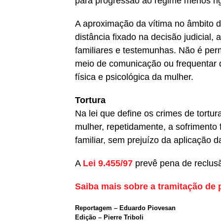
para progressão ao regime menos ri
A aproximação da vítima no âmbito d
distância fixado na decisão judicial
familiares e testemunhas. Não é per
meio de comunicação ou frequentar d
física e psicológica da mulher.
Tortura
Na lei que define os crimes de tortur
mulher, repetidamente, a sofrimento 
familiar, sem prejuízo da aplicação d
A
Lei 9.455/97
prevê pena de reclusã
Saiba mais sobre a tramitação de p
Reportagem – Eduardo Piovesan
Edição – Pierre Triboli