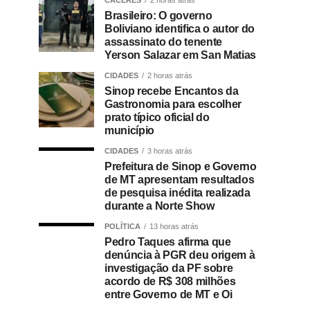
CÁCERES
2 horas atrás
Brasileiro: O governo
Boliviano identifica o autor do
assassinato do tenente
Yerson Salazar em San Matias
CIDADES
2 horas atrás
Sinop recebe Encantos da
Gastronomia para escolher
prato típico oficial do
município
CIDADES
3 horas atrás
Prefeitura de Sinop e Governo
de MT apresentam resultados
de pesquisa inédita realizada
durante a Norte Show
POLÍTICA
13 horas atrás
Pedro Taques afirma que
denúncia à PGR deu origem à
investigação da PF sobre
acordo de R$ 308 milhões
entre Governo de MT e Oi