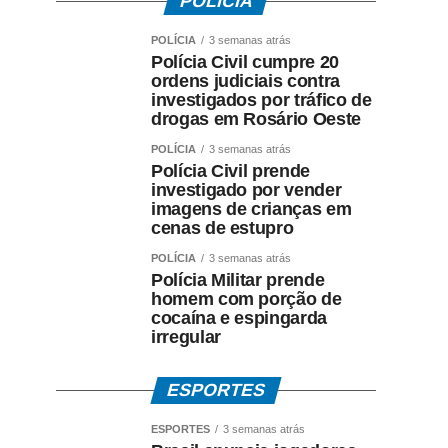
POLÍCIA
POLÍCIA
3 semanas atrás
Polícia Civil cumpre 20
ordens judiciais contra
investigados por tráfico de
drogas em Rosário Oeste
POLÍCIA
3 semanas atrás
Polícia Civil prende
investigado por vender
imagens de crianças em
cenas de estupro
POLÍCIA
3 semanas atrás
Polícia Militar prende
homem com porção de
cocaína e espingarda
irregular
ESPORTES
ESPORTES
3 semanas atrás