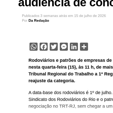
audiência de conc
Publicados
3 semanas atrás
em
15 de julho de 2026
Por
Da Redação
WhatsApp
Facebook
Twitter
Messenger
LinkedIn
Share
Rodoviários e patrões de empresas de
nesta quarta-feira (15), às 11 h, de ma
Tribunal Regional do Trabalho a 1ª Re
reajuste da categoria.
A data-base dos rodoviários é 1º de julh
Sindicato dos Rodoviários do Rio e o pat
negociação no TRT-RJ, sem chegar a um