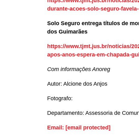
https://www.tjmt.jus.br/noticias/20
durante-acoes-solo-seguro-favel
Solo Seguro entrega títulos de m
dos Guimarães
https://www.tjmt.jus.br/noticias/2
apos-anos-espera-em-chapada-gu
Com informações Anoreg
Autor: Alcione dos Anjos
Fotografo:
Departamento: Assessoria de Comu
Email:
[email protected]