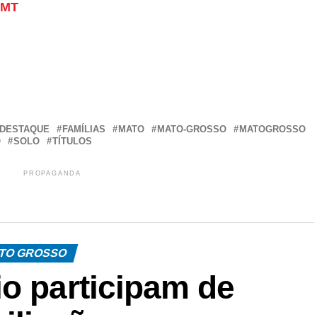
 MT
r
In
re
DESTAQUE
FAMÍLIAS
MATO
MATO-GROSSO
MATOGROSSO
O
SOLO
TÍTULOS
PROPAGANDA
TO GROSSO
o participam de