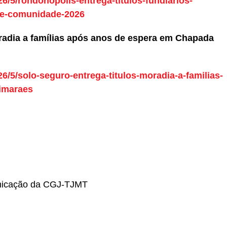
26/5/rondonopolis-entrega-titulos-fundiarios-
a-e-comunidade-2026
oradia a famílias após anos de espera em Chapada
026/5/solo-seguro-entrega-titulos-moradia-a-familias-
imaraes
nicação da CGJ-TJMT