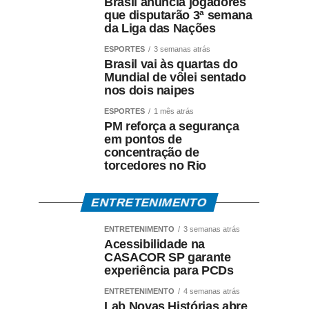
Brasil anuncia jogadores
que disputarão 3ª semana
da Liga das Nações
ESPORTES
3 semanas atrás
Brasil vai às quartas do
Mundial de vôlei sentado
nos dois naipes
ESPORTES
1 mês atrás
PM reforça a segurança
em pontos de
concentração de
torcedores no Rio
ENTRETENIMENTO
ENTRETENIMENTO
3 semanas atrás
Acessibilidade na
CASACOR SP garante
experiência para PCDs
ENTRETENIMENTO
4 semanas atrás
Lab Novas Histórias abre