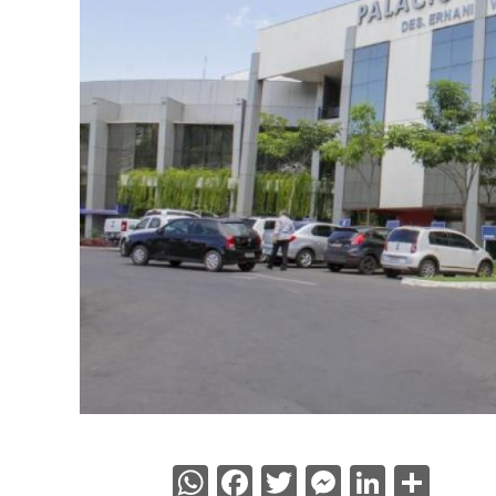
WhatsApp
Facebook
Twitter
Messenge
Linked
Sha