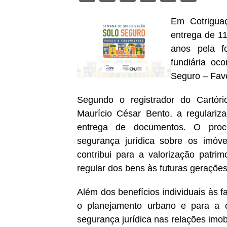
Em Cotriguaç
entrega de 11
anos pela f
fundiária oc
Seguro – Fav
Segundo o registrador do Cartóri
Maurício César Bento, a regulariz
entrega de documentos. O proc
segurança jurídica sobre os imóvei
contribui para a valorização patri
regular dos bens às futuras gerações
Além dos benefícios individuais às f
o planejamento urbano e para a org
segurança jurídica nas relações imobi