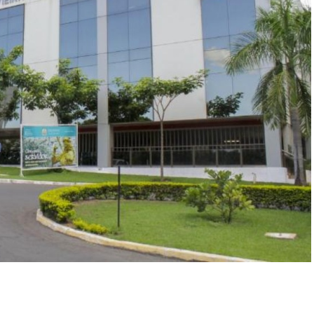
r
In
re