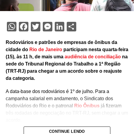
WhatsApp
Facebook
Twitter
Messenger
LinkedIn
Share
Rodoviários e patrões de empresas de ônibus da
cidade do
Rio de Janeiro
participam nesta quarta-feira
(15), às 11 h, de mais uma
audiência de conciliação
na
sede do Tribunal Regional do Trabalho a 1ª Região
(TRT-RJ) para chegar a um acordo sobre o reajuste
da categoria.
A data-base dos rodoviários é 1º de julho. Para a
campanha salarial em andamento, o Sindicato dos
Rodoviários do Rio e o patronal
Rio Ônibus
já fizeram
três rodadas de negociação no TRT-RJ, sem chegar a um
acordo.
CONTINUE LENDO
Durante as negociações mediadas pela Justiça do