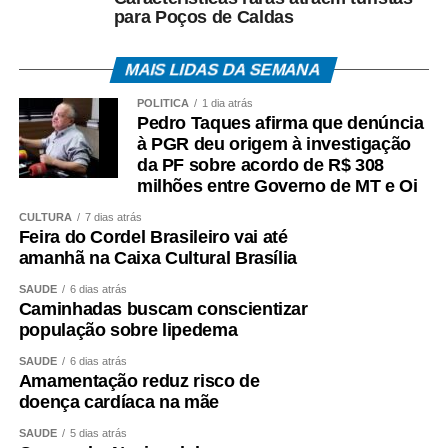
para Poços de Caldas
MAIS LIDAS DA SEMANA
POLÍTICA
1 dia atrás
Pedro Taques afirma que denúncia
à PGR deu origem à investigação
da PF sobre acordo de R$ 308
milhões entre Governo de MT e Oi
CULTURA
7 dias atrás
Feira do Cordel Brasileiro vai até
amanhã na Caixa Cultural Brasília
SAÚDE
6 dias atrás
Caminhadas buscam conscientizar
população sobre lipedema
SAÚDE
6 dias atrás
Amamentação reduz risco de
doença cardíaca na mãe
SAÚDE
5 dias atrás