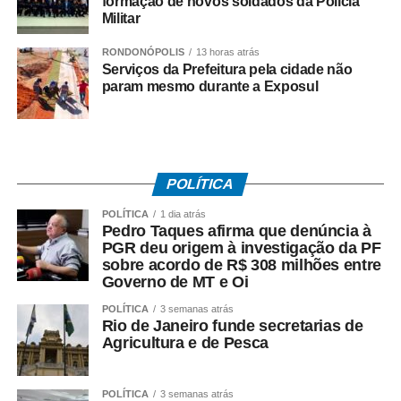
formação de novos soldados da Polícia
Militar
operacional em cada linha e itinerário, sob pena de multa
de R$ 50 mil em caso de descumprimento da medida.
RONDONÓPOLIS
13 horas atrás
Serviços da Prefeitura pela cidade não
Dois dias depois, no dia 29 de junho, os rodoviários do
param mesmo durante a Exposul
município do Rio de Janeiro iniciaram a paralisação. No
dia 2 de julho, suspenderam o movimento, a pedido do
TRT-RJ, mantendo o estado de greve, para que o
sindicato patronal aumentasse a proposta de reajuste,
POLÍTICA
mas não houve acordo.
POLÍTICA
1 dia atrás
Entre as principais reivindicações da categoria estão
Pedro Taques afirma que denúncia à
PGR deu origem à investigação da PF
reajuste salarial, valorização dos pisos remuneratórios,
sobre acordo de R$ 308 milhões entre
ampliação do auxílio-alimentação para R$ 1 mil e o
Governo de MT e Oi
pagamento do intervalo para refeição como hora
POLÍTICA
3 semanas atrás
extraordinária.
Rio de Janeiro funde secretarias de
Agricultura e de Pesca
POLÍTICA
3 semanas atrás