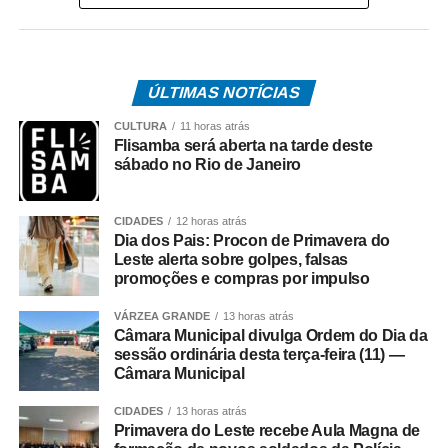
Trabalho, a categoria flexibilizou a reivindicação de
reajuste salarial de 17% para 12% (dividido em
parcelas), mas as empresas ofereceram 4,5%. Antes,
ÚLTIMAS NOTÍCIAS
o Rio Ônibus havia ofertado 4,39%.
CULTURA
11 horas atrás
O desembargador Gustavo Tadeu Alkmim, da Seção
Flisamba será aberta na tarde deste
Especializada em Dissídios Coletivos (Sedic), pediu que
sábado no Rio de Janeiro
os patrões aumentem a oferta de reajuste para 5%, o
mesmo valor pago as categorias de rodoviários das
CIDADES
12 horas atrás
cidades de Duque de Caxias e Nova Iguaçu, na Baixada
Dia dos Pais: Procon de Primavera do
Fluminense.
Leste alerta sobre golpes, falsas
promoções e compras por impulso
Paralisação
VÁRZEA GRANDE
13 horas atrás
Câmara Municipal divulga Ordem do Dia da
No dia 27 de junho, o Sindicato dos Rodoviários ajuizou
sessão ordinária desta terça-feira (11) —
Câmara Municipal
o dissídio coletivo de greve e de natureza econômica. Na
mesma data, o TRT-RJ, considerou a greve legal e
CIDADES
13 horas atrás
concedeu liminar autorizando o início da paralisação.
Primavera do Leste recebe Aula Magna de
Determinou a manutenção de, no mínimo, 50% da frota