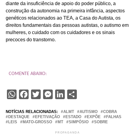
diante da insuficiência de apoio do poder público, a
construção da autonomia na primeira infância, aspectos
genéticos relacionados ao TEA, a Casa do Autista, os
direitos fundamentais das pessoas autistas, o autismo em
mulheres, o cuidado com os cuidadores e os sinais
precoces do transtorno.
COMENTE ABAIXO:
WhatsApp
Facebook
Twitter
Messenger
LinkedIn
Share
NOTÍCIAS RELACIONADAS:
ALMT
AUTISMO
COBRA
DESTAQUE
EFETIVAÇÃO
ESTADO
EXPÕE
FALHAS
LEIS
MATO-GROSSO
MT
SIMPÓSIO
SOBRE
PROPAGANDA