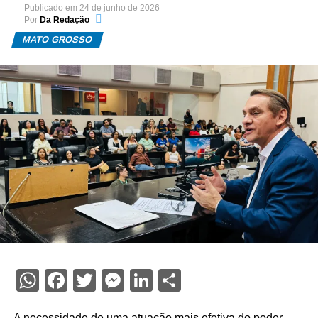
Publicado em
24 de junho de 2026
Por
Da Redação
MATO GROSSO
WhatsApp
Facebook
Twitter
Messenger
LinkedIn
Share
A necessidade de uma atuação mais efetiva do poder