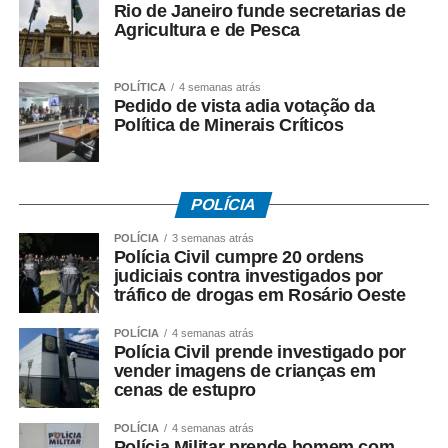
Rio de Janeiro funde secretarias de
Agricultura e de Pesca
POLÍTICA
4 semanas atrás
Pedido de vista adia votação da
COMENTE ABAIXO:
Política de Minerais Críticos
WhatsApp
Facebook
Twitter
Messenger
LinkedIn
Share
POLÍCIA
POLÍCIA
3 semanas atrás
Polícia Civil cumpre 20 ordens
judiciais contra investigados por
tráfico de drogas em Rosário Oeste
POLÍCIA
4 semanas atrás
Polícia Civil prende investigado por
vender imagens de crianças em
cenas de estupro
POLÍCIA
4 semanas atrás
Polícia Militar prende homem com