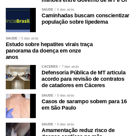
milhões entre Governo de MT e Oi
SAÚDE
6 dias atrás
Caminhadas buscam conscientizar
população sobre lipedema
SAÚDE
5 dias atrás
Estudo sobre hepatites virais traça
panorama da doença em onze
anos
CÁCERES
7 dias atrás
Defensoria Pública de MT articula
acordo para revisão de contratos
de catadores em Cáceres
SAÚDE
5 dias atrás
Casos de sarampo sobem para 16
em São Paulo
SAÚDE
6 dias atrás
Amamentação reduz risco de