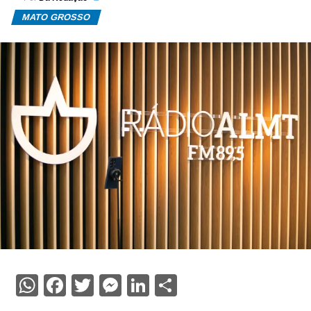
MATO GROSSO
WhatsApp
Facebook
Twitter
Messenger
LinkedIn
Share