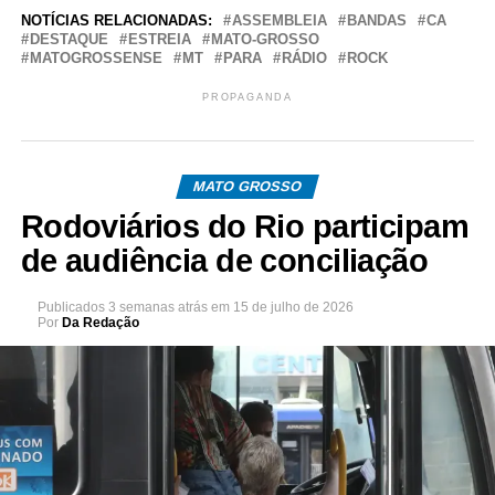
NOTÍCIAS RELACIONADAS:
ASSEMBLEIA
BANDAS
CA
DESTAQUE
ESTREIA
MATO-GROSSO
MATOGROSSENSE
MT
PARA
RÁDIO
ROCK
PROPAGANDA
MATO GROSSO
Rodoviários do Rio participam
de audiência de conciliação
Publicados
3 semanas atrás
em
15 de julho de 2026
Por
Da Redação