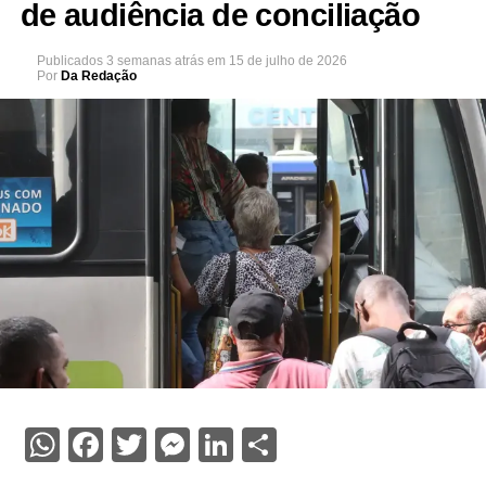
de audiência de conciliação
Publicados
3 semanas atrás
em
15 de julho de 2026
Por
Da Redação
WhatsApp
Facebook
Twitter
Messenger
LinkedIn
Share