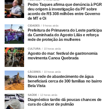
O desembargador Gustavo Tadeu Alkmim, da Seção
Pedro Taques afirma que denúncia à PGR
Especializada em Dissídios Coletivos (Sedic), pediu que
deu origem à investigação da PF sobre
acordo de R$ 308 milhões entre Governo
os patrões aumentem a oferta de reajuste para 5%, o
de MT e Oi
mesmo valor pago as categorias de rodoviários das
cidades de Duque de Caxias e Nova Iguaçu, na Baixada
CIDADES
9 horas atrás
Prefeitura de Primavera do Leste participa
Fluminense.
da Caminhada do Agosto Lilás e reforça
rede de proteção às mulheres
Paralisação
CULTURA
10 horas atrás
Agosto do mar: festival de gastronomia
No dia 27 de junho, o Sindicato dos Rodoviários ajuizou
movimenta Canoa Quebrada
o dissídio coletivo de greve e de natureza econômica. Na
mesma data, o TRT-RJ, considerou a greve legal e
concedeu liminar autorizando o início da paralisação.
CÁCERES
10 horas atrás
Nova rede de abastecimento de água
Determinou a manutenção de, no mínimo, 50% da frota
beneficiará cerca de 300 famílias no bairro
operacional em cada linha e itinerário, sob pena de multa
Bela Vista
de R$ 50 mil em caso de descumprimento da medida.
SAÚDE
12 horas atrás
Diagnóstico tardio dá poucas chances de
Dois dias depois, no dia 29 de junho, os rodoviários do
cura do câncer de pulmão
município do Rio de Janeiro iniciaram a paralisação. No