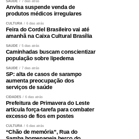
SAÚDE
7 dias atrás
Anvisa suspende venda de
produtos médicos irregulares
CULTURA
6 dias atrás
Feira do Cordel Brasileiro vai até
amanhã na Caixa Cultural Brasília
SAÚDE
5 dias atrás
Caminhadas buscam conscientizar
população sobre lipedema
SAÚDE
7 dias atrás
SP: alta de casos de sarampo
aumenta preocupação dos
serviços de saúde
CIDADES
6 dias atrás
Prefeitura de Primavera do Leste
articula força-tarefa para combater
excesso de fios em postes
CULTURA
6 dias atrás
“Chão de memória”, Rua do
Samba homenageia berço do