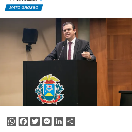
MATO GROSSO
WhatsApp
Facebook
Twitter
Messenger
LinkedIn
Share