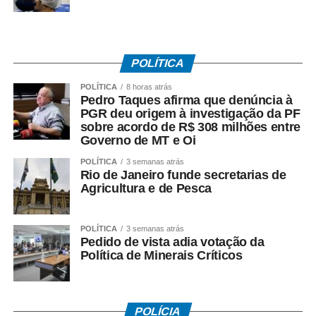
dia 2 de julho, suspenderam o movimento, a pedido do
TRT-RJ, mantendo o estado de greve, para que o
sindicato patronal aumentasse a proposta de reajuste,
mas não houve acordo.
POLÍTICA
POLÍTICA
8 horas atrás
Entre as principais reivindicações da categoria estão
Pedro Taques afirma que denúncia à
reajuste salarial, valorização dos pisos remuneratórios,
PGR deu origem à investigação da PF
ampliação do auxílio-alimentação para R$ 1 mil e o
sobre acordo de R$ 308 milhões entre
Governo de MT e Oi
pagamento do intervalo para refeição como hora
extraordinária.
POLÍTICA
3 semanas atrás
Rio de Janeiro funde secretarias de
Agricultura e de Pesca
POLÍTICA
3 semanas atrás
COMENTE ABAIXO:
Pedido de vista adia votação da
Política de Minerais Críticos
WhatsApp
Facebook
Twitter
Messenger
LinkedIn
Share
POLÍCIA