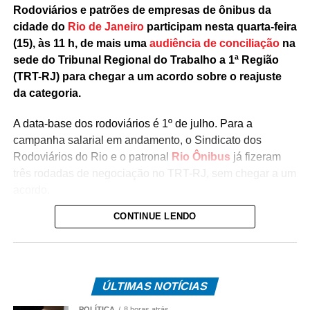
Rodoviários e patrões de empresas de ônibus da
cidade do
Rio de Janeiro
participam nesta quarta-feira
(15), às 11 h, de mais uma
audiência de conciliação
na
sede do Tribunal Regional do Trabalho a 1ª Região
(TRT-RJ) para chegar a um acordo sobre o reajuste
da categoria.
A data-base dos rodoviários é 1º de julho. Para a
campanha salarial em andamento, o Sindicato dos
Rodoviários do Rio e o patronal
Rio Ônibus
já fizeram
três rodadas de negociação no TRT-RJ, sem chegar a um
acordo.
CONTINUE LENDO
Durante as negociações mediadas pela Justiça do
Trabalho, a categoria flexibilizou a reivindicação de
reajuste salarial de 17% para 12% (dividido em
parcelas), mas as empresas ofereceram 4,5%. Antes,
ÚLTIMAS NOTÍCIAS
o Rio Ônibus havia ofertado 4,39%.
POLÍTICA
8 horas atrás