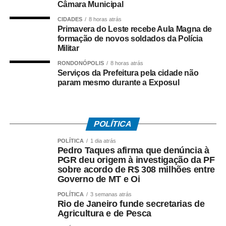
Câmara Municipal
No dia 27 de junho, o Sindicato dos Rodoviários ajuizou
CIDADES
8 horas atrás
o dissídio coletivo de greve e de natureza econômica. Na
Primavera do Leste recebe Aula Magna de
mesma data, o TRT-RJ, considerou a greve legal e
formação de novos soldados da Polícia
concedeu liminar autorizando o início da paralisação.
Militar
Determinou a manutenção de, no mínimo, 50% da frota
RONDONÓPOLIS
8 horas atrás
operacional em cada linha e itinerário, sob pena de multa
Serviços da Prefeitura pela cidade não
param mesmo durante a Exposul
de R$ 50 mil em caso de descumprimento da medida.
Dois dias depois, no dia 29 de junho, os rodoviários do
município do Rio de Janeiro iniciaram a paralisação. No
POLÍTICA
dia 2 de julho, suspenderam o movimento, a pedido do
TRT-RJ, mantendo o estado de greve, para que o
POLÍTICA
1 dia atrás
Pedro Taques afirma que denúncia à
sindicato patronal aumentasse a proposta de reajuste,
PGR deu origem à investigação da PF
mas não houve acordo.
sobre acordo de R$ 308 milhões entre
Governo de MT e Oi
Entre as principais reivindicações da categoria estão
POLÍTICA
3 semanas atrás
reajuste salarial, valorização dos pisos remuneratórios,
Rio de Janeiro funde secretarias de
ampliação do auxílio-alimentação para R$ 1 mil e o
Agricultura e de Pesca
pagamento do intervalo para refeição como hora