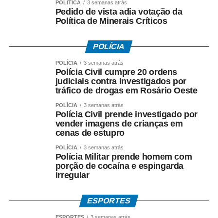
POLÍTICA
3 semanas atrás
extraordinária.
Pedido de vista adia votação da
Política de Minerais Críticos
POLÍCIA
POLÍCIA
3 semanas atrás
COMENTE ABAIXO:
Polícia Civil cumpre 20 ordens
judiciais contra investigados por
tráfico de drogas em Rosário Oeste
WhatsApp
Facebook
Twitter
Messenger
LinkedIn
Share
POLÍCIA
3 semanas atrás
Polícia Civil prende investigado por
vender imagens de crianças em
cenas de estupro
POLÍCIA
3 semanas atrás
Polícia Militar prende homem com
porção de cocaína e espingarda
irregular
ESPORTES
ESPORTES
3 semanas atrás