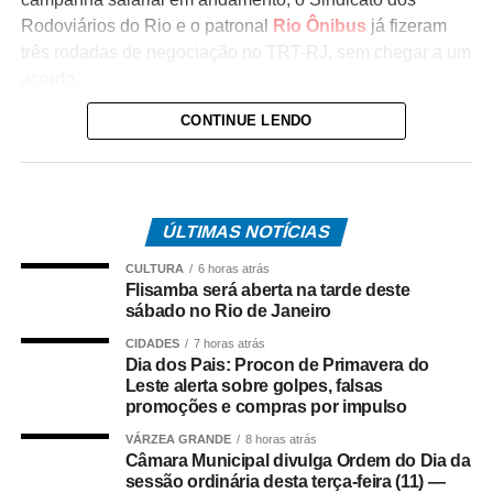
Rodoviários do Rio e o patronal
Rio Ônibus
já fizeram
três rodadas de negociação no TRT-RJ, sem chegar a um
acordo.
CONTINUE LENDO
Durante as negociações mediadas pela Justiça do
Trabalho, a categoria flexibilizou a reivindicação de
reajuste salarial de 17% para 12% (dividido em
parcelas), mas as empresas ofereceram 4,5%. Antes,
ÚLTIMAS NOTÍCIAS
o Rio Ônibus havia ofertado 4,39%.
CULTURA
6 horas atrás
O desembargador Gustavo Tadeu Alkmim, da Seção
Flisamba será aberta na tarde deste
Especializada em Dissídios Coletivos (Sedic), pediu que
sábado no Rio de Janeiro
os patrões aumentem a oferta de reajuste para 5%, o
CIDADES
7 horas atrás
mesmo valor pago as categorias de rodoviários das
Dia dos Pais: Procon de Primavera do
Leste alerta sobre golpes, falsas
cidades de Duque de Caxias e Nova Iguaçu, na Baixada
promoções e compras por impulso
Fluminense.
VÁRZEA GRANDE
8 horas atrás
Câmara Municipal divulga Ordem do Dia da
Paralisação
sessão ordinária desta terça-feira (11) —