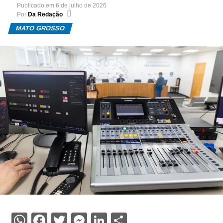
Publicado em
6 de julho de 2026
Por
Da Redação
MATO GROSSO
WhatsApp
Facebook
Twitter
Messenger
LinkedIn
Share