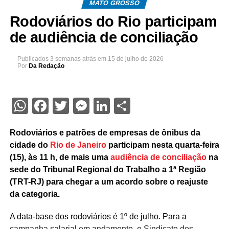
MATO GROSSO
Rodoviários do Rio participam
de audiência de conciliação
Publicados
3 semanas atrás
em
15 de julho de 2026
Por
Da Redação
WhatsApp
Facebook
Twitter
Messenger
LinkedIn
Share
Rodoviários e patrões de empresas de ônibus da
cidade do
Rio de Janeiro
participam nesta quarta-feira
(15), às 11 h, de mais uma
audiência de conciliação
na
sede do Tribunal Regional do Trabalho a 1ª Região
(TRT-RJ) para chegar a um acordo sobre o reajuste
da categoria.
A data-base dos rodoviários é 1º de julho. Para a
campanha salarial em andamento, o Sindicato dos