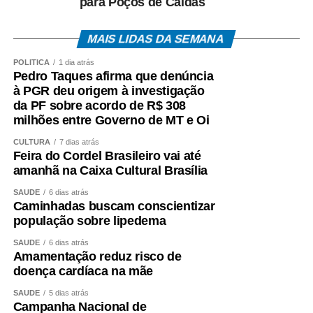
para Poços de Caldas
MAIS LIDAS DA SEMANA
POLÍTICA
1 dia atrás
Pedro Taques afirma que denúncia
à PGR deu origem à investigação
da PF sobre acordo de R$ 308
milhões entre Governo de MT e Oi
CULTURA
7 dias atrás
Feira do Cordel Brasileiro vai até
amanhã na Caixa Cultural Brasília
SAÚDE
6 dias atrás
Caminhadas buscam conscientizar
população sobre lipedema
SAÚDE
6 dias atrás
Amamentação reduz risco de
doença cardíaca na mãe
SAÚDE
5 dias atrás
Campanha Nacional de