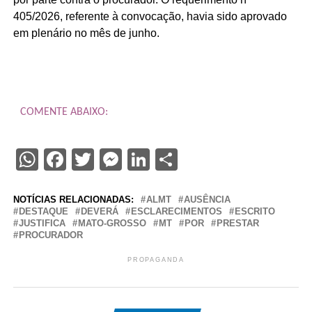
405/2026, referente à convocação, havia sido aprovado
em plenário no mês de junho.
COMENTE ABAIXO:
WhatsApp
Facebook
Twitter
Messenger
LinkedIn
Share
NOTÍCIAS RELACIONADAS:
ALMT
AUSÊNCIA
DESTAQUE
DEVERÁ
ESCLARECIMENTOS
ESCRITO
JUSTIFICA
MATO-GROSSO
MT
POR
PRESTAR
PROCURADOR
PROPAGANDA