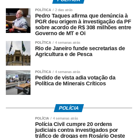
mas não houve acordo.
POLÍTICA
2 dias atrás
Entre as principais reivindicações da categoria estão
Pedro Taques afirma que denúncia à
PGR deu origem à investigação da PF
reajuste salarial, valorização dos pisos remuneratórios,
sobre acordo de R$ 308 milhões entre
ampliação do auxílio-alimentação para R$ 1 mil e o
Governo de MT e Oi
pagamento do intervalo para refeição como hora
POLÍTICA
4 semanas atrás
extraordinária.
Rio de Janeiro funde secretarias de
Agricultura e de Pesca
POLÍTICA
4 semanas atrás
Pedido de vista adia votação da
COMENTE ABAIXO:
Política de Minerais Críticos
WhatsApp
Facebook
Twitter
Messenger
LinkedIn
Share
POLÍCIA
POLÍCIA
4 semanas atrás
Polícia Civil cumpre 20 ordens
judiciais contra investigados por
tráfico de drogas em Rosário Oeste