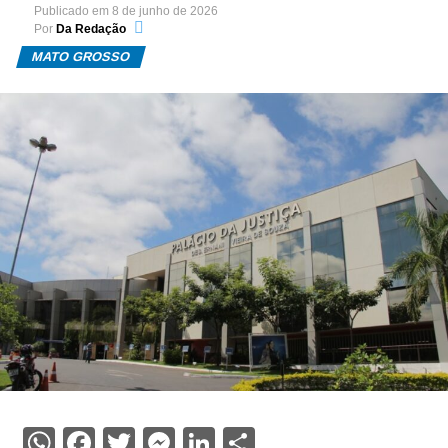
Publicado em
8 de junho de 2026
Por
Da Redação
MATO GROSSO
WhatsApp
Facebook
Twitter
Messenger
LinkedIn
Share