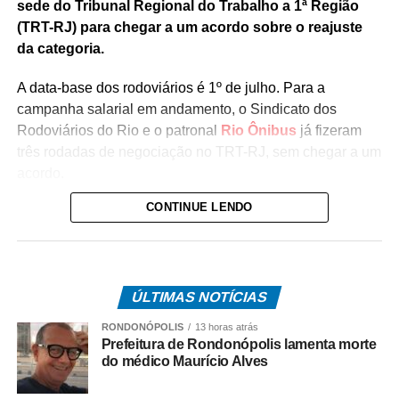
sede do Tribunal Regional do Trabalho a 1ª Região
(TRT-RJ) para chegar a um acordo sobre o reajuste
da categoria.
A data-base dos rodoviários é 1º de julho. Para a
campanha salarial em andamento, o Sindicato dos
Rodoviários do Rio e o patronal
Rio Ônibus
já fizeram
três rodadas de negociação no TRT-RJ, sem chegar a um
acordo.
CONTINUE LENDO
Durante as negociações mediadas pela Justiça do
Trabalho, a categoria flexibilizou a reivindicação de
reajuste salarial de 17% para 12% (dividido em
parcelas), mas as empresas ofereceram 4,5%. Antes,
ÚLTIMAS NOTÍCIAS
o Rio Ônibus havia ofertado 4,39%.
RONDONÓPOLIS
13 horas atrás
O desembargador Gustavo Tadeu Alkmim, da Seção
Prefeitura de Rondonópolis lamenta morte
Especializada em Dissídios Coletivos (Sedic), pediu que
do médico Maurício Alves
os patrões aumentem a oferta de reajuste para 5%, o