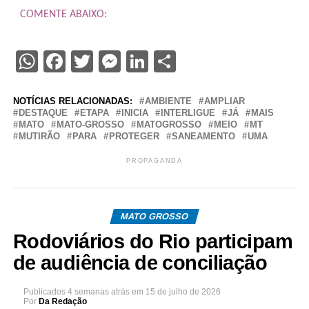
COMENTE ABAIXO:
WhatsApp
Facebook
Twitter
Messenger
LinkedIn
Share
NOTÍCIAS RELACIONADAS:
AMBIENTE
AMPLIAR
DESTAQUE
ETAPA
INICIA
INTERLIGUE
JÁ
MAIS
MATO
MATO-GROSSO
MATOGROSSO
MEIO
MT
MUTIRÃO
PARA
PROTEGER
SANEAMENTO
UMA
PROPAGANDA
MATO GROSSO
Rodoviários do Rio participam
de audiência de conciliação
Publicados
4 semanas atrás
em
15 de julho de 2026
Por
Da Redação