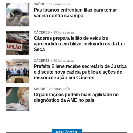
mesmo valor pago as categorias de rodoviários das
SAÚDE
17 horas atrás
cidades de Duque de Caxias e Nova Iguaçu, na Baixada
Paulistanos enfrentam filas para tomar
Fluminense.
vacina contra sarampo
Paralisação
CÁCERES
19 horas atrás
Cáceres prepara leilão de veículos
No dia 27 de junho, o Sindicato dos Rodoviários ajuizou
apreendidos em blitze, incluindo os da Lei
Seca
o dissídio coletivo de greve e de natureza econômica. Na
mesma data, o TRT-RJ, considerou a greve legal e
CÁCERES
20 horas atrás
concedeu liminar autorizando o início da paralisação.
Prefeita Eliene recebe secretário de Justiça
Determinou a manutenção de, no mínimo, 50% da frota
e discute nova cadeia pública e ações de
ressocialização em Cáceres
operacional em cada linha e itinerário, sob pena de multa
de R$ 50 mil em caso de descumprimento da medida.
SAÚDE
21 horas atrás
Organizações pedem mais agilidade no
Dois dias depois, no dia 29 de junho, os rodoviários do
diagnóstico da AME no país
município do Rio de Janeiro iniciaram a paralisação. No
dia 2 de julho, suspenderam o movimento, a pedido do
TRT-RJ, mantendo o estado de greve, para que o
sindicato patronal aumentasse a proposta de reajuste,
POLÍTICA