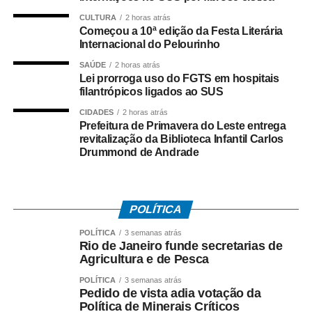
Fluminense.
CULTURA
2 horas atrás
Começou a 10ª edição da Festa Literária
Internacional do Pelourinho
Paralisação
SAÚDE
2 horas atrás
Lei prorroga uso do FGTS em hospitais
No dia 27 de junho, o Sindicato dos Rodoviários ajuizou
filantrópicos ligados ao SUS
o dissídio coletivo de greve e de natureza econômica. Na
mesma data, o TRT-RJ, considerou a greve legal e
CIDADES
2 horas atrás
Prefeitura de Primavera do Leste entrega
concedeu liminar autorizando o início da paralisação.
revitalização da Biblioteca Infantil Carlos
Determinou a manutenção de, no mínimo, 50% da frota
Drummond de Andrade
operacional em cada linha e itinerário, sob pena de multa
de R$ 50 mil em caso de descumprimento da medida.
POLÍTICA
Dois dias depois, no dia 29 de junho, os rodoviários do
município do Rio de Janeiro iniciaram a paralisação. No
POLÍTICA
3 semanas atrás
dia 2 de julho, suspenderam o movimento, a pedido do
Rio de Janeiro funde secretarias de
Agricultura e de Pesca
TRT-RJ, mantendo o estado de greve, para que o
sindicato patronal aumentasse a proposta de reajuste,
POLÍTICA
3 semanas atrás
Pedido de vista adia votação da
mas não houve acordo.
Política de Minerais Críticos