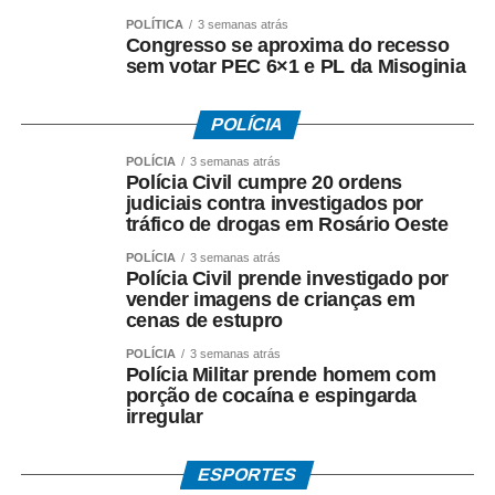
Entre as principais reivindicações da categoria estão
POLÍTICA
3 semanas atrás
Congresso se aproxima do recesso
reajuste salarial, valorização dos pisos remuneratórios,
sem votar PEC 6×1 e PL da Misoginia
ampliação do auxílio-alimentação para R$ 1 mil e o
pagamento do intervalo para refeição como hora
POLÍCIA
extraordinária.
POLÍCIA
3 semanas atrás
Polícia Civil cumpre 20 ordens
judiciais contra investigados por
tráfico de drogas em Rosário Oeste
COMENTE ABAIXO:
POLÍCIA
3 semanas atrás
Polícia Civil prende investigado por
vender imagens de crianças em
WhatsApp
Facebook
Twitter
Messenger
LinkedIn
Share
cenas de estupro
POLÍCIA
3 semanas atrás
Polícia Militar prende homem com
porção de cocaína e espingarda
irregular
ESPORTES