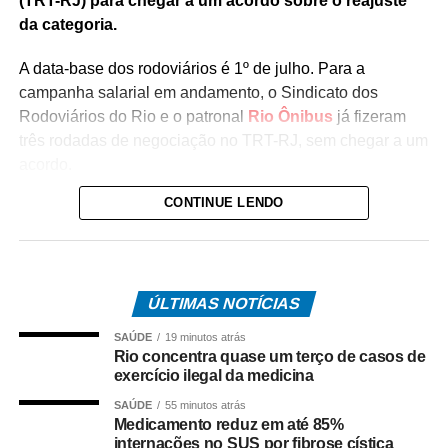
(TRT-RJ) para chegar a um acordo sobre o reajuste
da categoria.
A data-base dos rodoviários é 1º de julho. Para a
campanha salarial em andamento, o Sindicato dos
Rodoviários do Rio e o patronal
Rio Ônibus
já fizeram
três rodadas de negociação no TRT-RJ, sem chegar a um
acordo.
CONTINUE LENDO
Durante as negociações mediadas pela Justiça do
Trabalho, a categoria flexibilizou a reivindicação de
reajuste salarial de 17% para 12% (dividido em
parcelas), mas as empresas ofereceram 4,5%. Antes,
ÚLTIMAS NOTÍCIAS
o Rio Ônibus havia ofertado 4,39%.
SAÚDE
19 minutos atrás
O desembargador Gustavo Tadeu Alkmim, da Seção
Rio concentra quase um terço de casos de
Especializada em Dissídios Coletivos (Sedic), pediu que
exercício ilegal da medicina
os patrões aumentem a oferta de reajuste para 5%, o
SAÚDE
55 minutos atrás
mesmo valor pago as categorias de rodoviários das
Medicamento reduz em até 85%
internações no SUS por fibrose cística
cidades de Duque de Caxias e Nova Iguaçu, na Baixada