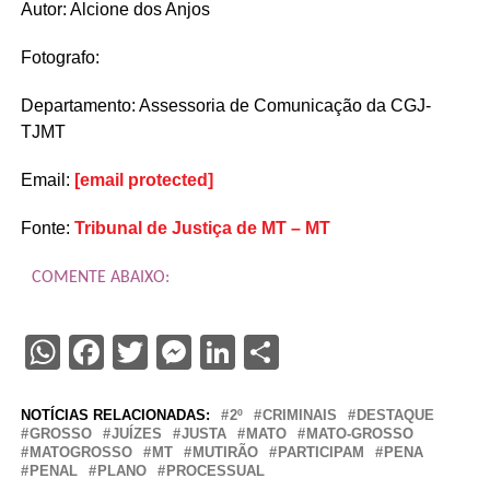
Autor: Alcione dos Anjos
Fotografo:
Departamento: Assessoria de Comunicação da CGJ-
TJMT
Email:
[email protected]
Fonte:
Tribunal de Justiça de MT – MT
COMENTE ABAIXO:
WhatsApp
Facebook
Twitter
Messenger
LinkedIn
Share
NOTÍCIAS RELACIONADAS:
2º
CRIMINAIS
DESTAQUE
GROSSO
JUÍZES
JUSTA
MATO
MATO-GROSSO
MATOGROSSO
MT
MUTIRÃO
PARTICIPAM
PENA
PENAL
PLANO
PROCESSUAL