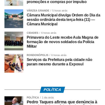
promoções e compras por impulso
Paralisação
VÁRZEA GRANDE
5 horas atrás
Câmara Municipal divulga Ordem do Dia da
No dia 27 de junho, o Sindicato dos Rodoviários ajuizou
sessão ordinária desta terça-feira (11) —
Câmara Municipal
o dissídio coletivo de greve e de natureza econômica. Na
mesma data, o TRT-RJ, considerou a greve legal e
CIDADES
6 horas atrás
concedeu liminar autorizando o início da paralisação.
Primavera do Leste recebe Aula Magna de
Determinou a manutenção de, no mínimo, 50% da frota
formação de novos soldados da Polícia
Militar
operacional em cada linha e itinerário, sob pena de multa
de R$ 50 mil em caso de descumprimento da medida.
RONDONÓPOLIS
6 horas atrás
Serviços da Prefeitura pela cidade não
Dois dias depois, no dia 29 de junho, os rodoviários do
param mesmo durante a Exposul
município do Rio de Janeiro iniciaram a paralisação. No
dia 2 de julho, suspenderam o movimento, a pedido do
TRT-RJ, mantendo o estado de greve, para que o
sindicato patronal aumentasse a proposta de reajuste,
POLÍTICA
mas não houve acordo.
POLÍTICA
1 dia atrás
Entre as principais reivindicações da categoria estão
Pedro Taques afirma que denúncia à