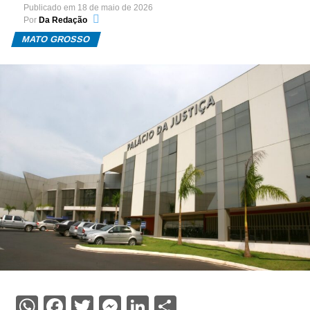
Publicado em
18 de maio de 2026
Por
Da Redação
MATO GROSSO
WhatsApp
Facebook
Twitter
Messenger
LinkedIn
Share