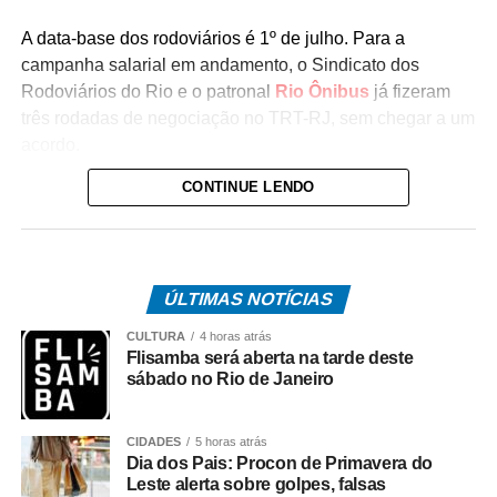
A data-base dos rodoviários é 1º de julho. Para a
campanha salarial em andamento, o Sindicato dos
Rodoviários do Rio e o patronal
Rio Ônibus
já fizeram
três rodadas de negociação no TRT-RJ, sem chegar a um
acordo.
CONTINUE LENDO
Durante as negociações mediadas pela Justiça do
Trabalho, a categoria flexibilizou a reivindicação de
reajuste salarial de 17% para 12% (dividido em
parcelas), mas as empresas ofereceram 4,5%. Antes,
ÚLTIMAS NOTÍCIAS
o Rio Ônibus havia ofertado 4,39%.
CULTURA
4 horas atrás
O desembargador Gustavo Tadeu Alkmim, da Seção
Flisamba será aberta na tarde deste
Especializada em Dissídios Coletivos (Sedic), pediu que
sábado no Rio de Janeiro
os patrões aumentem a oferta de reajuste para 5%, o
mesmo valor pago as categorias de rodoviários das
CIDADES
5 horas atrás
cidades de Duque de Caxias e Nova Iguaçu, na Baixada
Dia dos Pais: Procon de Primavera do
Fluminense.
Leste alerta sobre golpes, falsas