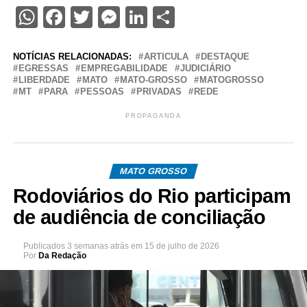
WhatsApp
Facebook
Twitter
Messenger
LinkedIn
Share
NOTÍCIAS RELACIONADAS:
ARTICULA
DESTAQUE
EGRESSAS
EMPREGABILIDADE
JUDICIÁRIO
LIBERDADE
MATO
MATO-GROSSO
MATOGROSSO
MT
PARA
PESSOAS
PRIVADAS
REDE
PROPAGANDA
MATO GROSSO
Rodoviários do Rio participam
de audiência de conciliação
Publicados
3 semanas atrás
em
15 de julho de 2026
Por
Da Redação