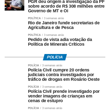
PGR deu origem à investigação da PF
reajuste salarial, valorização dos pisos remuneratórios,
sobre acordo de R$ 308 milhões entre
ampliação do auxílio-alimentação para R$ 1 mil e o
Governo de MT e Oi
pagamento do intervalo para refeição como hora
POLÍTICA
3 semanas atrás
extraordinária.
Rio de Janeiro funde secretarias de
Agricultura e de Pesca
POLÍTICA
3 semanas atrás
Pedido de vista adia votação da
Política de Minerais Críticos
COMENTE ABAIXO:
POLÍCIA
WhatsApp
Facebook
Twitter
Messenger
LinkedIn
Share
POLÍCIA
3 semanas atrás
Polícia Civil cumpre 20 ordens
judiciais contra investigados por
tráfico de drogas em Rosário Oeste
POLÍCIA
3 semanas atrás
Polícia Civil prende investigado por
vender imagens de crianças em
cenas de estupro
POLÍCIA
3 semanas atrás