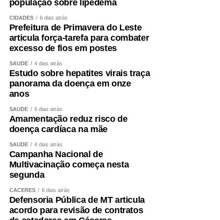
população sobre lipedema
CIDADES
6 dias atrás
Prefeitura de Primavera do Leste
articula força-tarefa para combater
excesso de fios em postes
SAÚDE
4 dias atrás
Estudo sobre hepatites virais traça
panorama da doença em onze
anos
SAÚDE
6 dias atrás
Amamentação reduz risco de
doença cardíaca na mãe
SAÚDE
4 dias atrás
Campanha Nacional de
Multivacinação começa nesta
segunda
CÁCERES
6 dias atrás
Defensoria Pública de MT articula
acordo para revisão de contratos