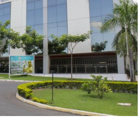
r
In
re