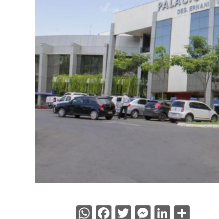
WhatsApp
Facebook
Twitter
Messenge
Linked
Sha