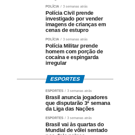
POLÍCIA
3 semanas atrás
Polícia Civil prende
investigado por vender
imagens de crianças em
cenas de estupro
POLÍCIA
3 semanas atrás
Polícia Militar prende
homem com porção de
cocaína e espingarda
irregular
ESPORTES
ESPORTES
3 semanas atrás
Brasil anuncia jogadores
que disputarão 3ª semana
da Liga das Nações
ESPORTES
3 semanas atrás
Brasil vai às quartas do
Mundial de vôlei sentado