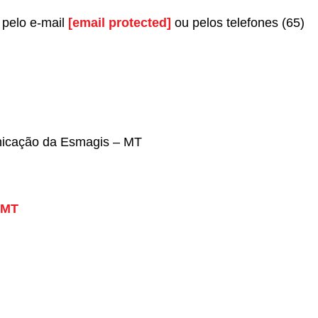
 pelo e-mail
[email protected]
ou pelos telefones (65)
nicação da Esmagis – MT
 MT
r
In
re