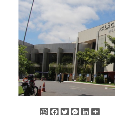
WhatsApp
Facebook
Twitter
Messenge
Linked
Sha