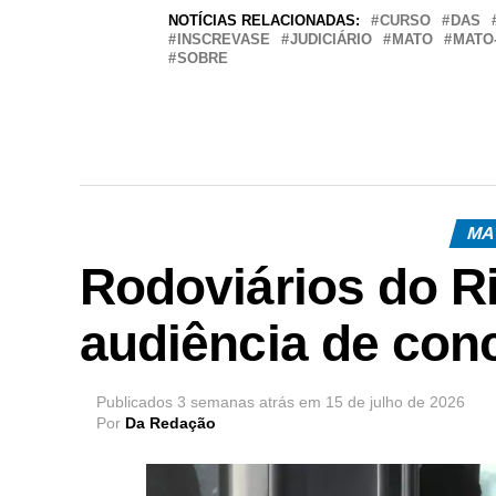
NOTÍCIAS RELACIONADAS:
CURSO
DAS
INSCREVASE
JUDICIÁRIO
MATO
MATO
SOBRE
MA
Rodoviários do Ri
audiência de conc
Publicados
3 semanas atrás
em
15 de julho de 2026
Por
Da Redação