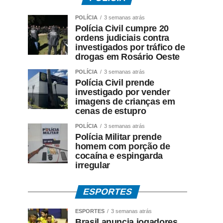
POLÍCIA
3 semanas atrás
Polícia Civil cumpre 20
ordens judiciais contra
investigados por tráfico de
drogas em Rosário Oeste
POLÍCIA
3 semanas atrás
Polícia Civil prende
investigado por vender
imagens de crianças em
cenas de estupro
POLÍCIA
3 semanas atrás
Polícia Militar prende
homem com porção de
cocaína e espingarda
irregular
ESPORTES
ESPORTES
3 semanas atrás
Brasil anuncia jogadores