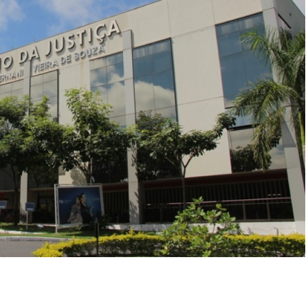
r
In
re