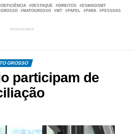
DEFICIÊNCIA
DESTAQUE
DIREITOS
ESMAGISMT
-GROSSO
MATOGROSSO
MT
PAPEL
PARA
PESSOAS
PROPAGANDA
TO GROSSO
o participam de
iliação