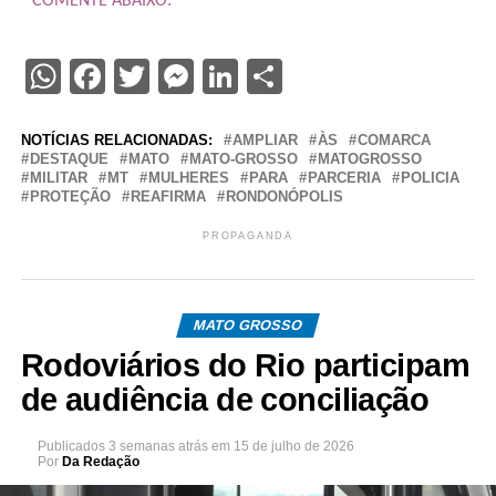
COMENTE ABAIXO:
WhatsApp
Facebook
Twitter
Messenger
LinkedIn
Share
NOTÍCIAS RELACIONADAS:
AMPLIAR
ÀS
COMARCA
DESTAQUE
MATO
MATO-GROSSO
MATOGROSSO
MILITAR
MT
MULHERES
PARA
PARCERIA
POLICIA
PROTEÇÃO
REAFIRMA
RONDONÓPOLIS
PROPAGANDA
MATO GROSSO
Rodoviários do Rio participam
de audiência de conciliação
Publicados
3 semanas atrás
em
15 de julho de 2026
Por
Da Redação