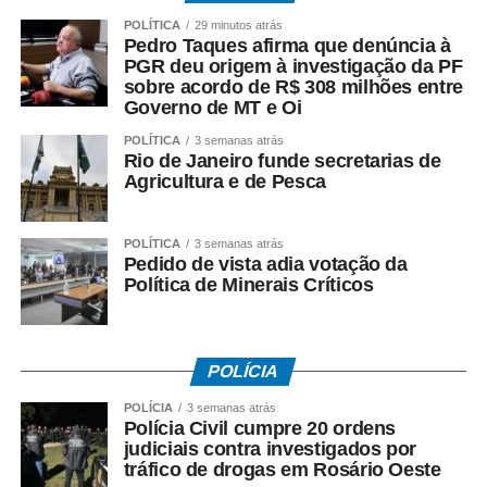
POLÍTICA
29 minutos atrás
Entre as principais reivindicações da categoria estão
Pedro Taques afirma que denúncia à
reajuste salarial, valorização dos pisos remuneratórios,
PGR deu origem à investigação da PF
ampliação do auxílio-alimentação para R$ 1 mil e o
sobre acordo de R$ 308 milhões entre
Governo de MT e Oi
pagamento do intervalo para refeição como hora
extraordinária.
POLÍTICA
3 semanas atrás
Rio de Janeiro funde secretarias de
Agricultura e de Pesca
POLÍTICA
3 semanas atrás
COMENTE ABAIXO:
Pedido de vista adia votação da
Política de Minerais Críticos
WhatsApp
Facebook
Twitter
Messenger
LinkedIn
Share
POLÍCIA
POLÍCIA
3 semanas atrás
Polícia Civil cumpre 20 ordens
judiciais contra investigados por
tráfico de drogas em Rosário Oeste