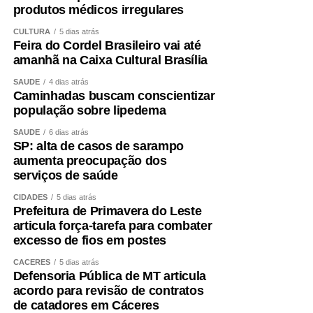
produtos médicos irregulares
CULTURA
5 dias atrás
Feira do Cordel Brasileiro vai até
amanhã na Caixa Cultural Brasília
SAÚDE
4 dias atrás
Caminhadas buscam conscientizar
população sobre lipedema
SAÚDE
6 dias atrás
SP: alta de casos de sarampo
aumenta preocupação dos
serviços de saúde
CIDADES
5 dias atrás
Prefeitura de Primavera do Leste
articula força-tarefa para combater
excesso de fios em postes
CÁCERES
5 dias atrás
Defensoria Pública de MT articula
acordo para revisão de contratos
de catadores em Cáceres