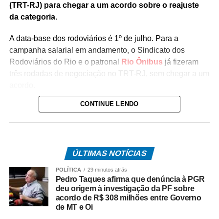
(TRT-RJ) para chegar a um acordo sobre o reajuste
da categoria.
A data-base dos rodoviários é 1º de julho. Para a
campanha salarial em andamento, o Sindicato dos
Rodoviários do Rio e o patronal
Rio Ônibus
já fizeram
três rodadas de negociação no TRT-RJ, sem chegar a um
acordo.
CONTINUE LENDO
Durante as negociações mediadas pela Justiça do
Trabalho, a categoria flexibilizou a reivindicação de
reajuste salarial de 17% para 12% (dividido em
parcelas), mas as empresas ofereceram 4,5%. Antes,
ÚLTIMAS NOTÍCIAS
o Rio Ônibus havia ofertado 4,39%.
POLÍTICA
29 minutos atrás
O desembargador Gustavo Tadeu Alkmim, da Seção
Pedro Taques afirma que denúncia à PGR
Especializada em Dissídios Coletivos (Sedic), pediu que
deu origem à investigação da PF sobre
acordo de R$ 308 milhões entre Governo
os patrões aumentem a oferta de reajuste para 5%, o
de MT e Oi
mesmo valor pago as categorias de rodoviários das