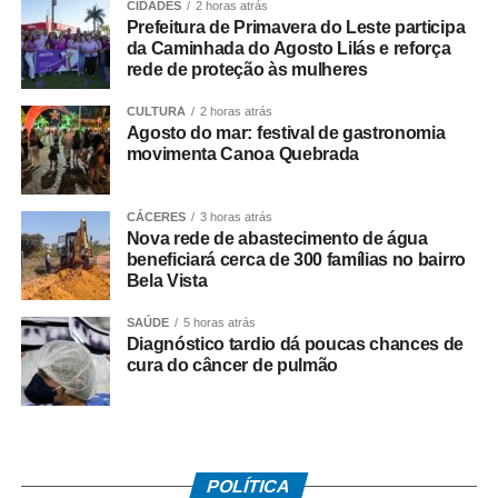
cidades de Duque de Caxias e Nova Iguaçu, na Baixada
CIDADES
2 horas atrás
Prefeitura de Primavera do Leste participa
Fluminense.
da Caminhada do Agosto Lilás e reforça
rede de proteção às mulheres
Paralisação
CULTURA
2 horas atrás
Agosto do mar: festival de gastronomia
No dia 27 de junho, o Sindicato dos Rodoviários ajuizou
movimenta Canoa Quebrada
o dissídio coletivo de greve e de natureza econômica. Na
mesma data, o TRT-RJ, considerou a greve legal e
concedeu liminar autorizando o início da paralisação.
CÁCERES
3 horas atrás
Nova rede de abastecimento de água
Determinou a manutenção de, no mínimo, 50% da frota
beneficiará cerca de 300 famílias no bairro
operacional em cada linha e itinerário, sob pena de multa
Bela Vista
de R$ 50 mil em caso de descumprimento da medida.
SAÚDE
5 horas atrás
Diagnóstico tardio dá poucas chances de
Dois dias depois, no dia 29 de junho, os rodoviários do
cura do câncer de pulmão
município do Rio de Janeiro iniciaram a paralisação. No
dia 2 de julho, suspenderam o movimento, a pedido do
TRT-RJ, mantendo o estado de greve, para que o
sindicato patronal aumentasse a proposta de reajuste,
mas não houve acordo.
POLÍTICA