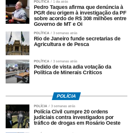
POLÍTICA
1 dia atrás
Entre as principais reivindicações da categoria estão
Pedro Taques afirma que denúncia à
PGR deu origem à investigação da PF
reajuste salarial, valorização dos pisos remuneratórios,
sobre acordo de R$ 308 milhões entre
ampliação do auxílio-alimentação para R$ 1 mil e o
Governo de MT e Oi
pagamento do intervalo para refeição como hora
POLÍTICA
3 semanas atrás
extraordinária.
Rio de Janeiro funde secretarias de
Agricultura e de Pesca
POLÍTICA
3 semanas atrás
Pedido de vista adia votação da
COMENTE ABAIXO:
Política de Minerais Críticos
WhatsApp
Facebook
Twitter
Messenger
LinkedIn
Share
POLÍCIA
POLÍCIA
3 semanas atrás
Polícia Civil cumpre 20 ordens
judiciais contra investigados por
tráfico de drogas em Rosário Oeste