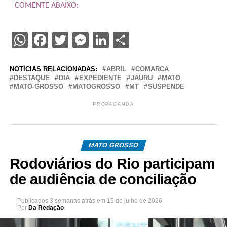
COMENTE ABAIXO:
WhatsApp
Facebook
Twitter
Messenger
LinkedIn
Share
NOTÍCIAS RELACIONADAS:
ABRIL
COMARCA
DESTAQUE
DIA
EXPEDIENTE
JAURU
MATO
MATO-GROSSO
MATOGROSSO
MT
SUSPENDE
PROPAGANDA
MATO GROSSO
Rodoviários do Rio participam
de audiência de conciliação
Publicados
3 semanas atrás
em
15 de julho de 2026
Por
Da Redação