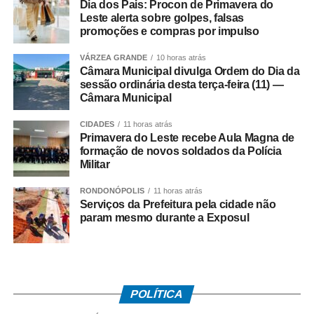
Dia dos Pais: Procon de Primavera do
Fluminense.
Leste alerta sobre golpes, falsas
promoções e compras por impulso
Paralisação
VÁRZEA GRANDE
10 horas atrás
Câmara Municipal divulga Ordem do Dia da
No dia 27 de junho, o Sindicato dos Rodoviários ajuizou
sessão ordinária desta terça-feira (11) —
Câmara Municipal
o dissídio coletivo de greve e de natureza econômica. Na
mesma data, o TRT-RJ, considerou a greve legal e
CIDADES
11 horas atrás
concedeu liminar autorizando o início da paralisação.
Primavera do Leste recebe Aula Magna de
Determinou a manutenção de, no mínimo, 50% da frota
formação de novos soldados da Polícia
Militar
operacional em cada linha e itinerário, sob pena de multa
de R$ 50 mil em caso de descumprimento da medida.
RONDONÓPOLIS
11 horas atrás
Serviços da Prefeitura pela cidade não
Dois dias depois, no dia 29 de junho, os rodoviários do
param mesmo durante a Exposul
município do Rio de Janeiro iniciaram a paralisação. No
dia 2 de julho, suspenderam o movimento, a pedido do
TRT-RJ, mantendo o estado de greve, para que o
sindicato patronal aumentasse a proposta de reajuste,
POLÍTICA
mas não houve acordo.