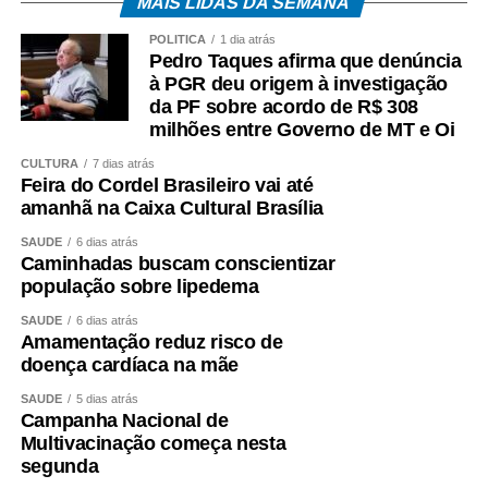
MAIS LIDAS DA SEMANA
POLÍTICA
1 dia atrás
Pedro Taques afirma que denúncia
à PGR deu origem à investigação
da PF sobre acordo de R$ 308
milhões entre Governo de MT e Oi
CULTURA
7 dias atrás
Feira do Cordel Brasileiro vai até
amanhã na Caixa Cultural Brasília
SAÚDE
6 dias atrás
Caminhadas buscam conscientizar
população sobre lipedema
SAÚDE
6 dias atrás
Amamentação reduz risco de
doença cardíaca na mãe
SAÚDE
5 dias atrás
Campanha Nacional de
Multivacinação começa nesta
segunda