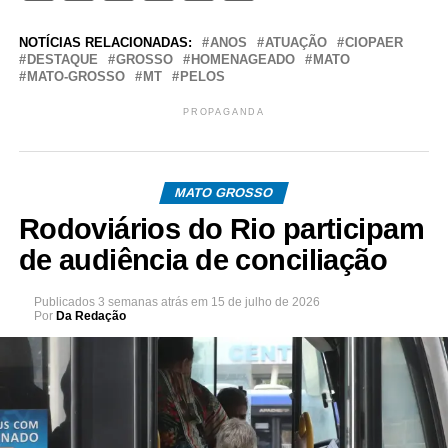
NOTÍCIAS RELACIONADAS:
ANOS
ATUAÇÃO
CIOPAER
DESTAQUE
GROSSO
HOMENAGEADO
MATO
MATO-GROSSO
MT
PELOS
PROPAGANDA
MATO GROSSO
Rodoviários do Rio participam
de audiência de conciliação
Publicados
3 semanas atrás
em
15 de julho de 2026
Por
Da Redação