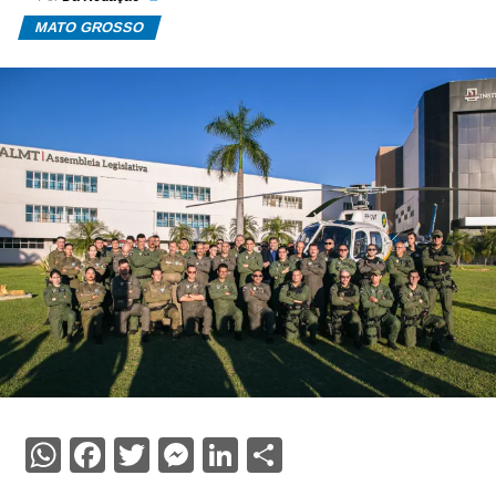
MATO GROSSO
WhatsApp
Facebook
Twitter
Messenger
LinkedIn
Share