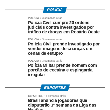
extraordinária.
POLÍCIA
POLÍCIA
3 semanas atrás
Polícia Civil cumpre 20 ordens
judiciais contra investigados por
tráfico de drogas em Rosário Oeste
COMENTE ABAIXO:
POLÍCIA
3 semanas atrás
Polícia Civil prende investigado por
WhatsApp
Facebook
Twitter
Messenger
LinkedIn
Share
vender imagens de crianças em
cenas de estupro
POLÍCIA
3 semanas atrás
Polícia Militar prende homem com
porção de cocaína e espingarda
irregular
ESPORTES
ESPORTES
3 semanas atrás
Brasil anuncia jogadores que
disputarão 3ª semana da Liga das
Nações