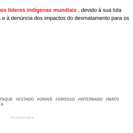
is líderes indígenas mundiais
, devido à sua luta
 e à denúncia dos impactos do desmatamento para os
r
In
re
TAQUE
ESTADO
GRAVE
GROSSO
INTERNADO
MATO
TA
PROPAGANDA