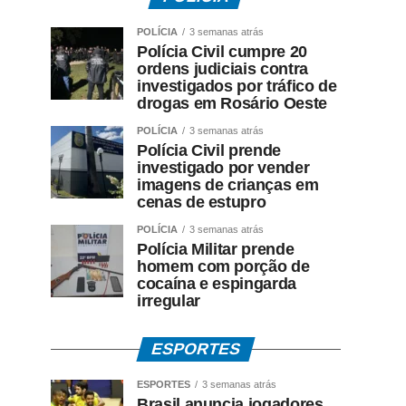
POLÍCIA
3 semanas atrás
Polícia Civil cumpre 20
ordens judiciais contra
investigados por tráfico de
drogas em Rosário Oeste
POLÍCIA
3 semanas atrás
Polícia Civil prende
investigado por vender
imagens de crianças em
cenas de estupro
POLÍCIA
3 semanas atrás
Polícia Militar prende
homem com porção de
cocaína e espingarda
irregular
ESPORTES
ESPORTES
3 semanas atrás
Brasil anuncia jogadores