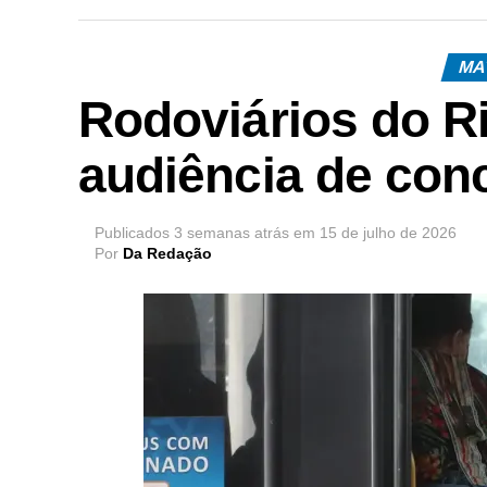
MA
Rodoviários do Ri
audiência de conc
Publicados
3 semanas atrás
em
15 de julho de 2026
Por
Da Redação