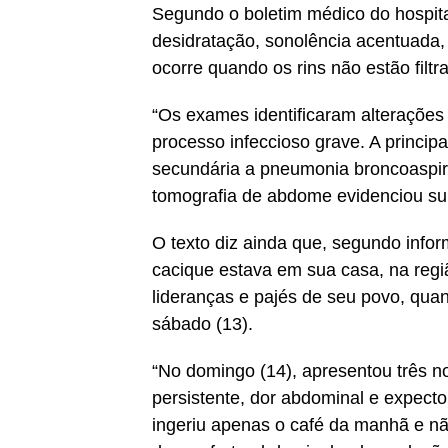
Segundo o boletim médico do hospital,
desidratação, sonolência acentuada,
ocorre quando os rins não estão filt
“Os exames identificaram alterações
processo infeccioso grave. A princip
secundária a pneumonia broncoaspira
tomografia de abdome evidenciou sub
O texto diz ainda que, segundo info
cacique estava em sua casa, na regi
lideranças e pajés de seu povo, qu
sábado (13).
“No domingo (14), apresentou três n
persistente, dor abdominal e expec
ingeriu apenas o café da manhã e nã