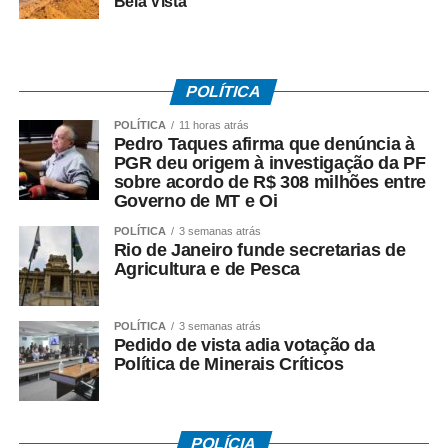
Bela Vista
dia 2 de julho, suspenderam o movimento, a pedido do
TRT-RJ, mantendo o estado de greve, para que o
sindicato patronal aumentasse a proposta de reajuste,
mas não houve acordo.
POLÍTICA
POLÍTICA
11 horas atrás
Entre as principais reivindicações da categoria estão
Pedro Taques afirma que denúncia à
reajuste salarial, valorização dos pisos remuneratórios,
PGR deu origem à investigação da PF
ampliação do auxílio-alimentação para R$ 1 mil e o
sobre acordo de R$ 308 milhões entre
Governo de MT e Oi
pagamento do intervalo para refeição como hora
extraordinária.
POLÍTICA
3 semanas atrás
Rio de Janeiro funde secretarias de
Agricultura e de Pesca
POLÍTICA
3 semanas atrás
COMENTE ABAIXO:
Pedido de vista adia votação da
Política de Minerais Críticos
WhatsApp
Facebook
Twitter
Messenger
LinkedIn
Share
POLÍCIA