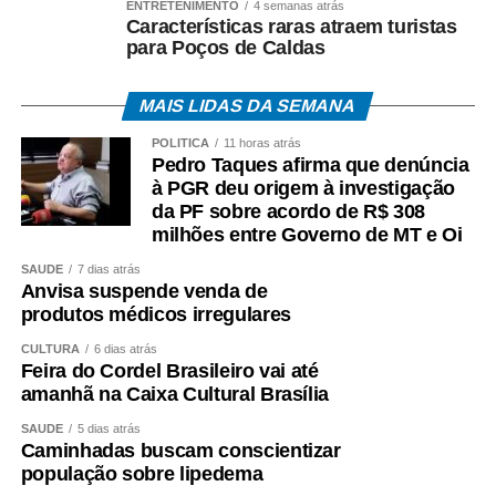
ENTRETENIMENTO
4 semanas atrás
Características raras atraem turistas
para Poços de Caldas
MAIS LIDAS DA SEMANA
POLÍTICA
11 horas atrás
Pedro Taques afirma que denúncia
à PGR deu origem à investigação
da PF sobre acordo de R$ 308
milhões entre Governo de MT e Oi
SAÚDE
7 dias atrás
Anvisa suspende venda de
produtos médicos irregulares
CULTURA
6 dias atrás
Feira do Cordel Brasileiro vai até
amanhã na Caixa Cultural Brasília
SAÚDE
5 dias atrás
Caminhadas buscam conscientizar
população sobre lipedema