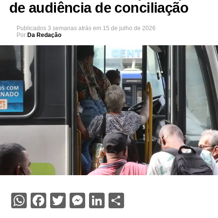
de audiência de conciliação
Publicados
3 semanas atrás
em
15 de julho de 2026
Por
Da Redação
WhatsApp
Facebook
Twitter
Messenger
LinkedIn
Share