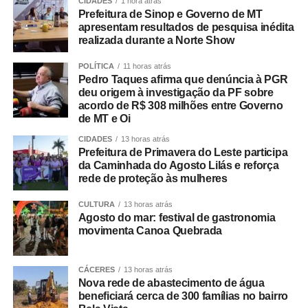
CIDADES
1 hora atrás
O desembargador Gustavo Tadeu Alkmim, da Seção
Prefeitura de Sinop e Governo de MT
Especializada em Dissídios Coletivos (Sedic), pediu que
apresentam resultados de pesquisa inédita
realizada durante a Norte Show
os patrões aumentem a oferta de reajuste para 5%, o
mesmo valor pago as categorias de rodoviários das
POLÍTICA
11 horas atrás
cidades de Duque de Caxias e Nova Iguaçu, na Baixada
Pedro Taques afirma que denúncia à PGR
Fluminense.
deu origem à investigação da PF sobre
acordo de R$ 308 milhões entre Governo
de MT e Oi
Paralisação
CIDADES
13 horas atrás
Prefeitura de Primavera do Leste participa
No dia 27 de junho, o Sindicato dos Rodoviários ajuizou
da Caminhada do Agosto Lilás e reforça
o dissídio coletivo de greve e de natureza econômica. Na
rede de proteção às mulheres
mesma data, o TRT-RJ, considerou a greve legal e
concedeu liminar autorizando o início da paralisação.
CULTURA
13 horas atrás
Agosto do mar: festival de gastronomia
Determinou a manutenção de, no mínimo, 50% da frota
movimenta Canoa Quebrada
operacional em cada linha e itinerário, sob pena de multa
de R$ 50 mil em caso de descumprimento da medida.
CÁCERES
13 horas atrás
Nova rede de abastecimento de água
Dois dias depois, no dia 29 de junho, os rodoviários do
beneficiará cerca de 300 famílias no bairro
município do Rio de Janeiro iniciaram a paralisação. No