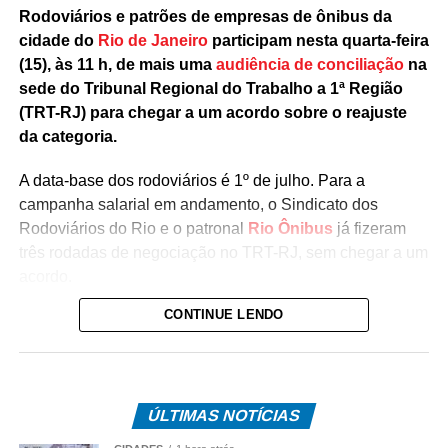
Rodoviários e patrões de empresas de ônibus da
cidade do
Rio de Janeiro
participam nesta quarta-feira
(15), às 11 h, de mais uma
audiência de conciliação
na
sede do Tribunal Regional do Trabalho a 1ª Região
(TRT-RJ) para chegar a um acordo sobre o reajuste
da categoria.
A data-base dos rodoviários é 1º de julho. Para a
campanha salarial em andamento, o Sindicato dos
Rodoviários do Rio e o patronal
Rio Ônibus
já fizeram
três rodadas de negociação no TRT-RJ, sem chegar a um
acordo.
CONTINUE LENDO
Durante as negociações mediadas pela Justiça do
Trabalho, a categoria flexibilizou a reivindicação de
reajuste salarial de 17% para 12% (dividido em
parcelas), mas as empresas ofereceram 4,5%. Antes,
ÚLTIMAS NOTÍCIAS
o Rio Ônibus havia ofertado 4,39%.