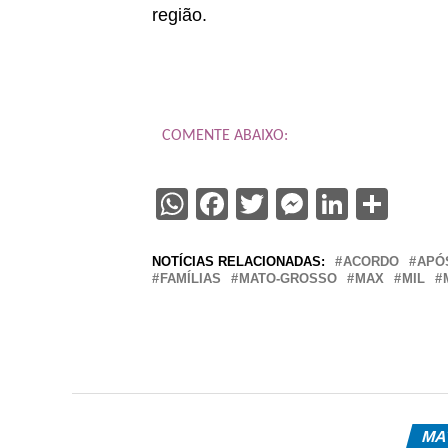
região.
COMENTE ABAIXO:
WhatsApp
Facebook
Twitter
Messenge
Linked
Sha
NOTÍCIAS RELACIONADAS:
ACORDO
APÓ
FAMÍLIAS
MATO-GROSSO
MAX
MIL
MA