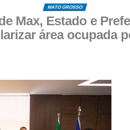
MATO GROSSO
 de Max, Estado e Pref
arizar área ocupada po