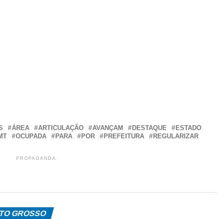
r
In
re
S
ÁREA
ARTICULAÇÃO
AVANÇAM
DESTAQUE
ESTADO
MT
OCUPADA
PARA
POR
PREFEITURA
REGULARIZAR
PROPAGANDA
TO GROSSO