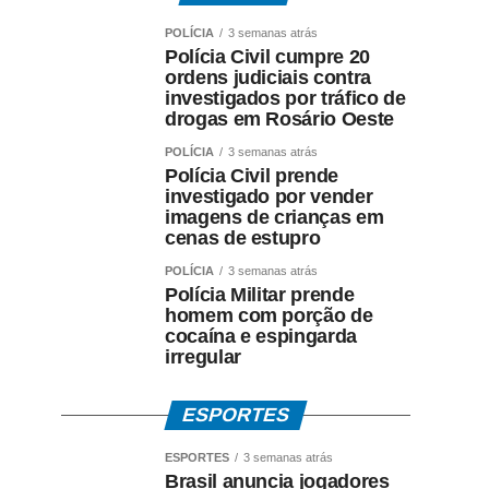
POLÍCIA
3 semanas atrás
Polícia Civil cumpre 20
ordens judiciais contra
investigados por tráfico de
drogas em Rosário Oeste
POLÍCIA
3 semanas atrás
Polícia Civil prende
investigado por vender
imagens de crianças em
cenas de estupro
POLÍCIA
3 semanas atrás
Polícia Militar prende
homem com porção de
cocaína e espingarda
irregular
ESPORTES
ESPORTES
3 semanas atrás
Brasil anuncia jogadores