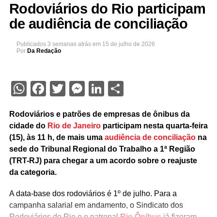
Rodoviários do Rio participam
de audiência de conciliação
Publicados
3 semanas atrás
em
15 de julho de 2026
Por
Da Redação
WhatsApp
Facebook
Twitter
Messenger
LinkedIn
Share
Rodoviários e patrões de empresas de ônibus da
cidade do
Rio de Janeiro
participam nesta quarta-feira
(15), às 11 h, de mais uma
audiência de conciliação
na
sede do Tribunal Regional do Trabalho a 1ª Região
(TRT-RJ) para chegar a um acordo sobre o reajuste
da categoria.
A data-base dos rodoviários é 1º de julho. Para a
campanha salarial em andamento, o Sindicato dos
Rodoviários do Rio e o patronal
Rio Ônibus
já fizeram