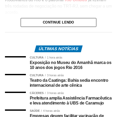
três rodadas de negociação no TRT-RJ, sem chegar a um
acordo.
CONTINUE LENDO
Durante as negociações mediadas pela Justiça do
Trabalho, a categoria flexibilizou a reivindicação de
reajuste salarial de 17% para 12% (dividido em
parcelas), mas as empresas ofereceram 4,5%. Antes,
ÚLTIMAS NOTÍCIAS
o Rio Ônibus havia ofertado 4,39%.
CULTURA
1 hora atrás
O desembargador Gustavo Tadeu Alkmim, da Seção
Exposição no Museu do Amanhã marca os
Especializada em Dissídios Coletivos (Sedic), pediu que
10 anos dos jogos Rio 2016
os patrões aumentem a oferta de reajuste para 5%, o
CULTURA
3 horas atrás
mesmo valor pago as categorias de rodoviários das
Teatro da Caatinga: Bahia sedia encontro
internacional de arte cênica
cidades de Duque de Caxias e Nova Iguaçu, na Baixada
Fluminense.
CÁCERES
3 horas atrás
Prefeitura amplia Assistência Farmacêutica
e leva atendimento à UBS de Caramujo
Paralisação
SAÚDE
4 horas atrás
Empresas devem facilitar vacinação de
No dia 27 de junho, o Sindicato dos Rodoviários ajuizou