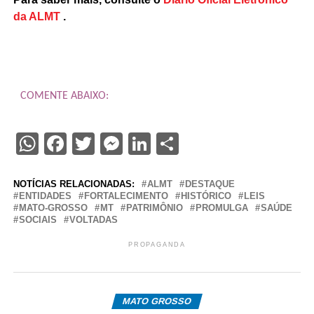
da ALMT
.
COMENTE ABAIXO:
WhatsApp
Facebook
Twitter
Messenger
LinkedIn
Share
NOTÍCIAS RELACIONADAS:
ALMT
DESTAQUE
ENTIDADES
FORTALECIMENTO
HISTÓRICO
LEIS
MATO-GROSSO
MT
PATRIMÔNIO
PROMULGA
SAÚDE
SOCIAIS
VOLTADAS
PROPAGANDA
MATO GROSSO