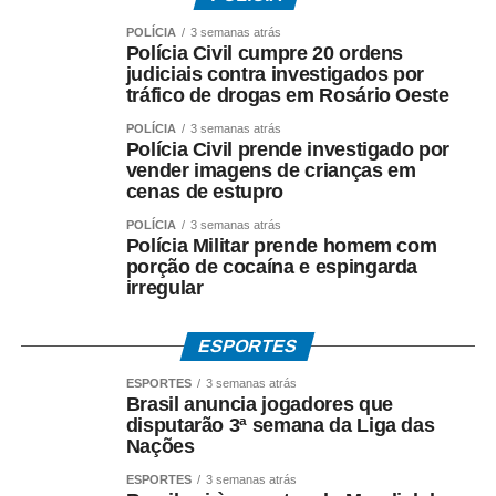
POLÍCIA
3 semanas atrás
Polícia Civil cumpre 20 ordens
judiciais contra investigados por
tráfico de drogas em Rosário Oeste
COMENTE ABAIXO:
POLÍCIA
3 semanas atrás
Polícia Civil prende investigado por
vender imagens de crianças em
WhatsApp
Facebook
Twitter
Messenger
LinkedIn
Share
cenas de estupro
POLÍCIA
3 semanas atrás
Polícia Militar prende homem com
porção de cocaína e espingarda
irregular
ESPORTES
ESPORTES
3 semanas atrás
Brasil anuncia jogadores que
disputarão 3ª semana da Liga das
Nações
ESPORTES
3 semanas atrás