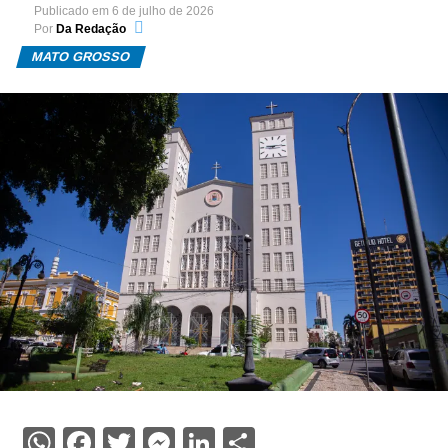
Publicado em
6 de julho de 2026
Por
Da Redação
MATO GROSSO
WhatsApp
Facebook
Twitter
Messenger
LinkedIn
Share