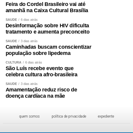
Feira do Cordel Brasileiro vai até
amanhã na Caixa Cultural Brasília
WhatsApp
Facebook
Twitter
Messenger
LinkedIn
Share
SAÚDE
6 dias atrás
Desinformação sobre HIV dificulta
tratamento e aumenta preconceito
SAÚDE
3 dias atrás
Caminhadas buscam conscientizar
população sobre lipedema
CULTURA
6 dias atrás
São Luís recebe evento que
celebra cultura afro-brasileira
SAÚDE
3 dias atrás
Amamentação reduz risco de
doença cardíaca na mãe
quem somos
política de privacidade
expediente