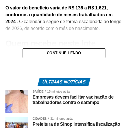
O valor do benefício varia de R$ 136 a R$ 1.621,
conforme a quantidade de meses trabalhados em
2024
. O calendário segue de forma escalonada ao longo
de 2026, de acordo com o mês de nascimento.
Quem recebe neste lote
CONTINUE LENDO
Do total de contemplados em maio:
• 3.840.487 são trabalhadores da iniciativa privada,
inscritos no Programa de Integração Social (PIS), com
pagamento feito pela Caixa Econômica Federal,
ÚLTIMAS NOTÍCIAS
somando R$ 4,8 bilhões;
SAÚDE
15 minutos atrás
Empresas devem facilitar vacinação de
• 499.509 são servidores públicos, inscritos no Programa
trabalhadores contra o sarampo
de Formação do Patrimônio do Servidor Público (Pasep),
pagos pelo Banco do Brasil, com total de cerca de R$
CIDADES
31 minutos atrás
600 milhões.
Prefeitura de Sinop intensifica fiscalização