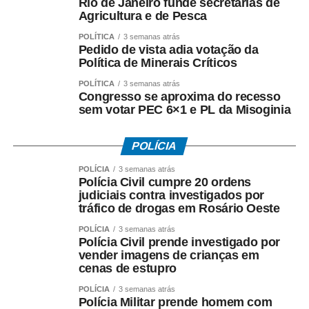
Rio de Janeiro funde secretarias de
período trabalhado. Os recursos vêm do Fundo de
Agricultura e de Pesca
Amparo ao Trabalhador (FAT), com a habilitação feita
pelo Ministério do Trabalho e Emprego.
POLÍTICA
3 semanas atrás
Pedido de vista adia votação da
Política de Minerais Críticos
Como o pagamento é feito
POLÍTICA
3 semanas atrás
Congresso se aproxima do recesso
Para trabalhadores da iniciativa privada (PIS)
sem votar PEC 6×1 e PL da Misoginia
• A Caixa Econômica Federal realiza o pagamento
POLÍCIA
prioritariamente por:
POLÍCIA
3 semanas atrás
• Crédito em conta corrente ou poupança da Caixa;
Polícia Civil cumpre 20 ordens
judiciais contra investigados por
tráfico de drogas em Rosário Oeste
• Depósito em Poupança Social Digital, movimentada
pelo aplicativo Caixa Tem.
POLÍCIA
3 semanas atrás
Polícia Civil prende investigado por
vender imagens de crianças em
Quem não possui conta pode sacar:
cenas de estupro
• Com Cartão Social e senha em lotéricas, caixas
POLÍCIA
3 semanas atrás
Polícia Militar prende homem com
eletrônicos e correspondentes CAIXA Aqui;