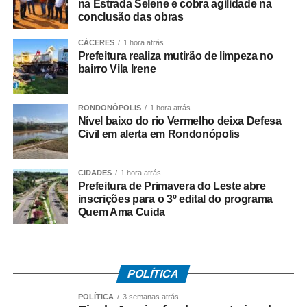
na Estrada Selene e cobra agilidade na
Quem tem direito ao Abono
conclusão das obras
Salarial
CÁCERES
1 hora atrás
Prefeitura realiza mutirão de limpeza no
bairro Vila Irene
Tem direito ao benefício o trabalhador que:
• Está inscrito no Pis/Pasep há pelo menos cinco anos;
RONDONÓPOLIS
1 hora atrás
Nível baixo do rio Vermelho deixa Defesa
Civil em alerta em Rondonópolis
• Trabalhou com carteira assinada por no mínimo 30 dias
em 2024;
CIDADES
1 hora atrás
• Recebeu remuneração média mensal de até R$ 2.766
Prefeitura de Primavera do Leste abre
inscrições para o 3º edital do programa
no ano-base;
Quem Ama Cuida
• Teve os dados corretamente informados pelo
empregador no e-Social.
POLÍTICA
Instituído pela Lei nº 7.998/90, o abono salarial pode
chegar até a um salário mínimo, proporcional ao
POLÍTICA
3 semanas atrás