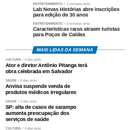
Os trabalhadores podem verificar informações sobre
ENTRETENIMENTO
3 semanas atrás
Lab Novas Histórias abre inscrições
valor, data e habilitação pelos seguintes canais:
para edição de 30 anos
• Aplicativo Carteira de Trabalho Digital;
ENTRETENIMENTO
3 semanas atrás
Características raras atraem turistas
para Poços de Caldas
• Portal Gov.br;
• Telefone 158 (Ministério do Trabalho);
MAIS LIDAS DA SEMANA
CULTURA
6 dias atrás
• Aplicativos Caixa Tem e Benefícios Sociais Caixa;
Ator e diretor Antônio Pitanga terá
obra celebrada em Salvador
• Atendimento Caixa ao Cidadão: 0800-726-0207.
SAÚDE
5 dias atrás
Anvisa suspende venda de
A expectativa é que, em 2026, cerca de 22,2 milhões
produtos médicos irregulares
de trabalhadores recebam o abono salarial.
SAÚDE
5 dias atrás
SP: alta de casos de sarampo
aumenta preocupação dos
serviços de saúde
COMENTE ABAIXO:
CULTURA
4 dias atrás