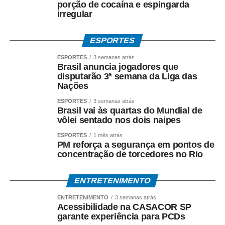
porção de cocaína e espingarda
irregular
• Nas agências, com documento oficial com foto;
• Sem cartão, por meio de biometria cadastrada.
ESPORTES
ESPORTES
3 semanas atrás
Para servidores públicos
Brasil anuncia jogadores que
disputarão 3ª semana da Liga das
(Pasep)
Nações
ESPORTES
3 semanas atrás
O Banco do Brasil faz o pagamento por:
Brasil vai às quartas do Mundial de
vôlei sentado nos dois naipes
• Crédito em conta bancária;
ESPORTES
1 mês atrás
PM reforça a segurança em pontos de
• Transferência via TED ou Pix;
concentração de torcedores no Rio
• Saque presencial nas agências, para quem não é
ENTRETENIMENTO
correntista e não possui chave Pix.
ENTRETENIMENTO
3 semanas atrás
Acessibilidade na CASACOR SP
Como consultar
garante experiência para PCDs