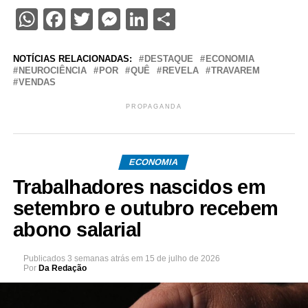
WhatsApp
Facebook
Twitter
Messenger
LinkedIn
Share
NOTÍCIAS RELACIONADAS:
DESTAQUE
ECONOMIA
NEUROCIÊNCIA
POR
QUÊ
REVELA
TRAVAREM
VENDAS
PROPAGANDA
ECONOMIA
Trabalhadores nascidos em
setembro e outubro recebem
abono salarial
Publicados
3 semanas atrás
em
15 de julho de 2026
Por
Da Redação