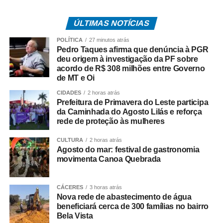
“Ele vai acontecer
ÚLTIMAS NOTÍCIAS
dentro de 30
POLÍTICA
27 minutos atrás
estabelecimentos
Pedro Taques afirma que denúncia à PGR
deu origem à investigação da PF sobre
participantes. Eles vão
acordo de R$ 308 milhões entre Governo
de MT e Oi
estar identificados. Eles
CIDADES
2 horas atrás
estão na nossa
Prefeitura de Primavera do Leste participa
Broadway, nas ruas
da Caminhada do Agosto Lilás e reforça
rede de proteção às mulheres
paralelas, nas barracas
CULTURA
2 horas atrás
de praia e também na
Agosto do mar: festival de gastronomia
movimenta Canoa Quebrada
praia de Majorlândia.
Além dos
CÁCERES
3 horas atrás
estabelecimentos, nós
Nova rede de abastecimento de água
beneficiará cerca de 300 famílias no bairro
montamos uma vila de
Bela Vista