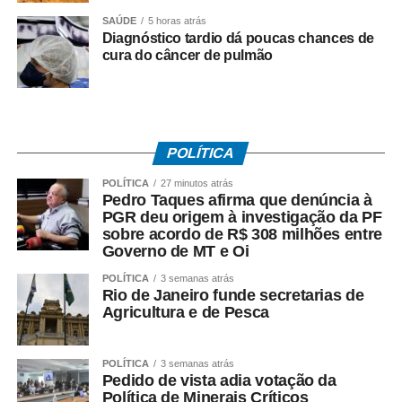
artesanato e uma
SAÚDE
5 horas atrás
cozinha show que vai
Diagnóstico tardio dá poucas chances de
cura do câncer de pulmão
ficar ali na nossa Praça
Maria Alice, bem na
entrada de Canoa
POLÍTICA
Quebrada. A cozinha
show nós vamos
POLÍTICA
27 minutos atrás
Pedro Taques afirma que denúncia à
receber chefes locais,
PGR deu origem à investigação da PF
sobre acordo de R$ 308 milhões entre
chefs convidados de
Governo de MT e Oi
fora, vamos ter
POLÍTICA
3 semanas atrás
Rio de Janeiro funde secretarias de
degustação de vinhos,
Agricultura e de Pesca
de destilados e muita
música ao vivo.”
POLÍTICA
3 semanas atrás
Pedido de vista adia votação da
Política de Minerais Críticos