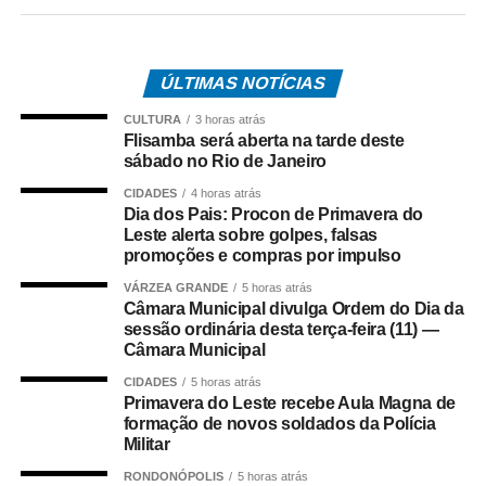
Criada em 2016, no Renascença Clube, a festa tem como
objetivo difundir a cultura negra através de ações
educativas. Pela primeira vez, a programação – que é
ÚLTIMAS NOTÍCIAS
gratuita – foi expandida para além da feira e das
CULTURA
3 horas atrás
apresentações artísticas. A Flisamba promoveu, ao longo
Flisamba será aberta na tarde deste
de dois meses, quatro oficinas, feitas em modalidade
sábado no Rio de Janeiro
online, voltadas para formação continuada de lideranças,
CIDADES
4 horas atrás
agentes culturais, além de desenvolvedores de eventos,
Dia dos Pais: Procon de Primavera do
Leste alerta sobre golpes, falsas
campanhas e projetos culturais.
promoções e compras por impulso
Na Casa Savana, o público terá acesso a feira de
VÁRZEA GRANDE
5 horas atrás
Câmara Municipal divulga Ordem do Dia da
empreendedorismo, com livros e artesanatos;
sessão ordinária desta terça-feira (11) —
gastronomia; apresentações musicais; e debates.
Câmara Municipal
Entre os palestrantes estão Milton Cunha, Marcos Salles,
CIDADES
5 horas atrás
Helena Teodoro entre outros. Além disso, nomes
Primavera do Leste recebe Aula Magna de
históricos do samba carioca também serão
formação de novos soldados da Polícia
homenageados. São eles: o sambista Antônio Candeia
Militar
Filho, o produtor musical Milton Manhães e a cantora
RONDONÓPOLIS
5 horas atrás