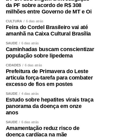
da PF sobre acordo de R$ 308
milhões entre Governo de MT e Oi
CULTURA
6 dias atrás
Feira do Cordel Brasileiro vai até
amanhã na Caixa Cultural Brasília
SAÚDE
6 dias atrás
Caminhadas buscam conscientizar
população sobre lipedema
CIDADES
6 dias atrás
Prefeitura de Primavera do Leste
articula força-tarefa para combater
excesso de fios em postes
SAÚDE
4 dias atrás
Estudo sobre hepatites virais traça
panorama da doença em onze
anos
SAÚDE
6 dias atrás
Amamentação reduz risco de
doença cardíaca na mãe