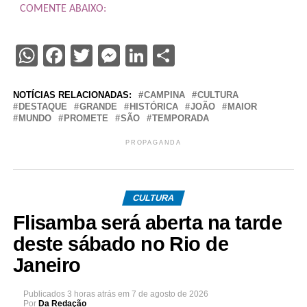
COMENTE ABAIXO:
WhatsApp
Facebook
Twitter
Messenger
LinkedIn
Share
NOTÍCIAS RELACIONADAS:
CAMPINA
CULTURA
DESTAQUE
GRANDE
HISTÓRICA
JOÃO
MAIOR
MUNDO
PROMETE
SÃO
TEMPORADA
PROPAGANDA
CULTURA
Flisamba será aberta na tarde
deste sábado no Rio de
Janeiro
Publicados
3 horas atrás
em
7 de agosto de 2026
Por
Da Redação