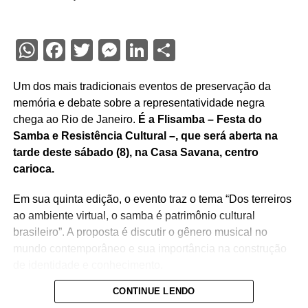
WhatsApp
Facebook
Twitter
Messenger
LinkedIn
Share
Um dos mais tradicionais eventos de preservação da
memória e debate sobre a representatividade negra
chega ao Rio de Janeiro.
É a Flisamba – Festa do
Samba e Resistência Cultural –, que será aberta na
tarde deste sábado (8), na Casa Savana, centro
carioca.
Em sua quinta edição, o evento traz o tema “Dos terreiros
ao ambiente virtual, o samba é patrimônio cultural
brasileiro”. A proposta é discutir o gênero musical no
mundo contemporâneo e sua importância na construção
de identidade e conhecimento.
CONTINUE LENDO
Programação