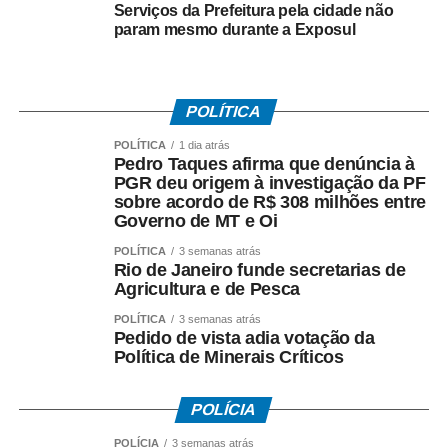
Teresa Cristina.
Serviços da Prefeitura pela cidade não
param mesmo durante a Exposul
As homenagens são tradicionais na Flisamba. Entre os
que já foram reconhecidos pela festa do samba estão
Dona Ivone Lara, Conceição Evaristo e Nei Lopes.
POLÍTICA
Para conferir a programação e adquirir os ingressos
POLÍTICA
1 dia atrás
Pedro Taques afirma que denúncia à
da Flisamba, basta acessar o
site do evento
.
PGR deu origem à investigação da PF
sobre acordo de R$ 308 milhões entre
*Com supervisão de Ana Lúcia Caldas
Governo de MT e Oi
POLÍTICA
3 semanas atrás
Rio de Janeiro funde secretarias de
Agricultura e de Pesca
Fonte: EBC Cultura
POLÍTICA
3 semanas atrás
Pedido de vista adia votação da
COMENTE ABAIXO:
Política de Minerais Críticos
WhatsApp
Facebook
Twitter
Messenger
LinkedIn
Share
POLÍCIA
POLÍCIA
3 semanas atrás