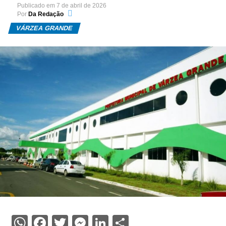
Publicado em
7 de abril de 2026
Por
Da Redação
VÁRZEA GRANDE
WhatsApp
Facebook
Twitter
Messenger
LinkedIn
Share