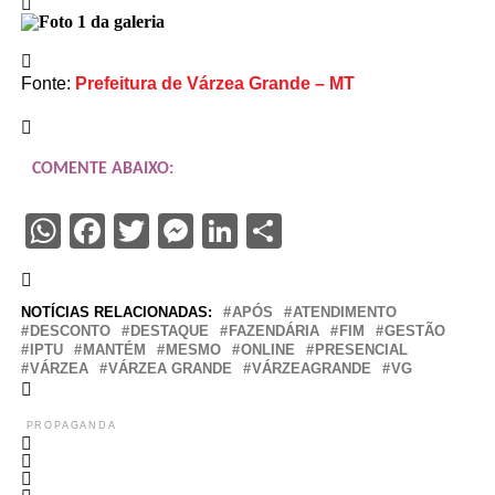
Fonte:
Prefeitura de Várzea Grande – MT
COMENTE ABAIXO:
WhatsApp
Facebook
Twitter
Messenger
LinkedIn
Share
NOTÍCIAS RELACIONADAS:
APÓS
ATENDIMENTO
DESCONTO
DESTAQUE
FAZENDÁRIA
FIM
GESTÃO
IPTU
MANTÉM
MESMO
ONLINE
PRESENCIAL
VÁRZEA
VÁRZEA GRANDE
VÁRZEAGRANDE
VG
PROPAGANDA