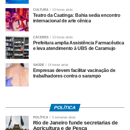
WhatsApp
Facebook
Twitter
Messenger
LinkedIn
Share
CULTURA
13 horas atrás
Teatro da Caatinga: Bahia sedia encontro
internacional de arte cênica
CÁCERES
13 horas atrás
Prefeitura amplia Assistência Farmacêutica
e leva atendimento à UBS de Caramujo
SAÚDE
14 horas atrás
Empresas devem facilitar vacinação de
trabalhadores contra o sarampo
POLÍTICA
POLÍTICA
3 semanas atrás
Rio de Janeiro funde secretarias de
Agricultura e de Pesca