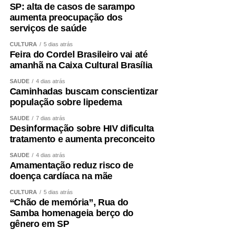
SP: alta de casos de sarampo
aumenta preocupação dos
serviços de saúde
CULTURA
5 dias atrás
Feira do Cordel Brasileiro vai até
amanhã na Caixa Cultural Brasília
SAÚDE
4 dias atrás
Caminhadas buscam conscientizar
população sobre lipedema
SAÚDE
7 dias atrás
Desinformação sobre HIV dificulta
tratamento e aumenta preconceito
SAÚDE
4 dias atrás
Amamentação reduz risco de
doença cardíaca na mãe
CULTURA
5 dias atrás
“Chão de memória”, Rua do
Samba homenageia berço do
gênero em SP