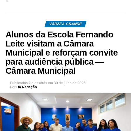
VÁRZEA GRANDE
Alunos da Escola Fernando
Leite visitam a Câmara
Municipal e reforçam convite
para audiência pública —
Câmara Municipal
Publicados
7 dias atrás
em
30 de julho de 2026
Por
Da Redação