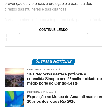
prevenção da violência, à proteção e à garantia dos
direitos das mulheres e das crianças.
A visita também reforçou a importância da participação da
comunidade nas discussões sobre políticas públicas,
CONTINUE LENDO
incentivando o exercício da cidadania e o compromisso
coletivo com a proteção das mulheres e das crianças.
A participação da população é fundamental para
fortalecer esse diálogo e contribuir para a construção de
uma sociedade mais segura, acolhedora e comprometida
ÚLTIMAS NOTÍCIAS
com a defesa dos direitos de todos.
CIDADES
14 minutos atrás
Veja Negócios destaca potência e
Caso seja para publicação no portal oficial da Câmara,
consolida Sinop como 2ª melhor cidade de
também posso deixá-lo no padrão jornalístico com um
médio porte do Centro-Oeste
lead mais forte e linguagem institucional.
CULTURA
11 horas atrás
Exposição no Museu do Amanhã marca os
COMENTE ABAIXO:
10 anos dos jogos Rio 2016