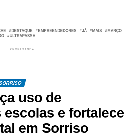
r
In
re
CAE
DESTAQUE
EMPREENDEDORES
JÁ
MAIS
MARÇO
SO
ULTRAPASSA
PROPAGANDA
SORRISO
rça uso de
 escolas e fortalece
al em Sorriso