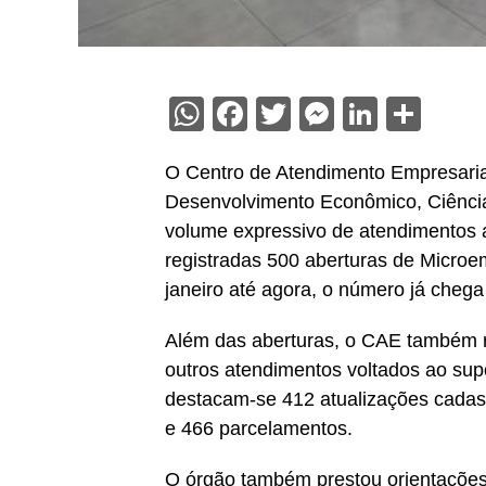
WhatsApp
Facebook
Twitter
Messenge
Linked
Sha
O Centro de Atendimento Empresarial
Desenvolvimento Econômico, Ciência,
volume expressivo de atendimentos 
registradas 500 aberturas de Micro
janeiro até agora, o número já chega
Além das aberturas, o CAE também r
outros atendimentos voltados ao supo
destacam-se 412 atualizações cadast
e 466 parcelamentos.
O órgão também prestou orientaçõe