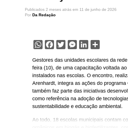
Publicados
2 meses atrás
em
11 de junho de 2026
Por
Da Redação
WhatsApp
Facebook
Twitter
Messenger
LinkedIn
Share
Gestores das unidades escolares da rede 
feira (10), de uma capacitação voltada ao
instalados nas escolas. O encontro, reali
Arenhardt, integra as ações do programa 
também faz parte das iniciativas desenvol
como referência na adoção de tecnologias
sustentabilidade e educação ambiental.
Ao todo, 18 escolas municipais contam co
orgânicos em biogás e biofertilizantes, c