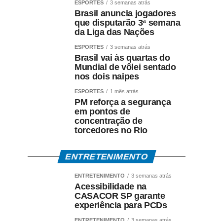
ESPORTES
3 semanas atrás
Brasil anuncia jogadores
que disputarão 3ª semana
da Liga das Nações
ESPORTES
3 semanas atrás
Brasil vai às quartas do
Mundial de vôlei sentado
nos dois naipes
ESPORTES
1 mês atrás
PM reforça a segurança
em pontos de
concentração de
torcedores no Rio
ENTRETENIMENTO
ENTRETENIMENTO
3 semanas atrás
Acessibilidade na
CASACOR SP garante
experiência para PCDs
ENTRETENIMENTO
3 semanas atrás