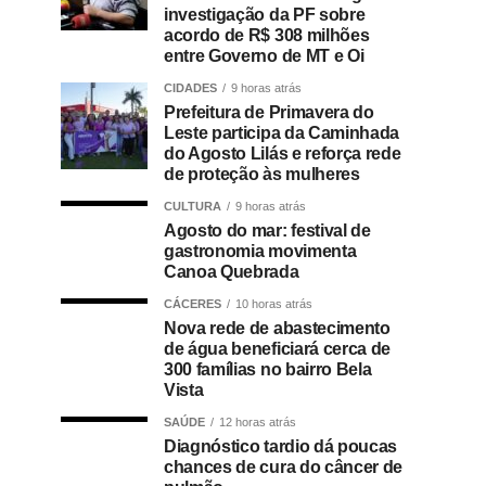
investigação da PF sobre
acordo de R$ 308 milhões
entre Governo de MT e Oi
CIDADES
9 horas atrás
Prefeitura de Primavera do
Leste participa da Caminhada
do Agosto Lilás e reforça rede
de proteção às mulheres
CULTURA
9 horas atrás
Agosto do mar: festival de
gastronomia movimenta
Canoa Quebrada
CÁCERES
10 horas atrás
Nova rede de abastecimento
de água beneficiará cerca de
300 famílias no bairro Bela
Vista
SAÚDE
12 horas atrás
Diagnóstico tardio dá poucas
chances de cura do câncer de