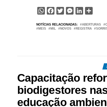
WhatsApp
Facebook
Twitter
Messenge
Linked
Sha
NOTÍCIAS RELACIONADAS:
ABERTURAS
MEIS
MIL
NOVOS
REGISTRA
SORRI
Capacitação refo
biodigestores nas
educação ambient