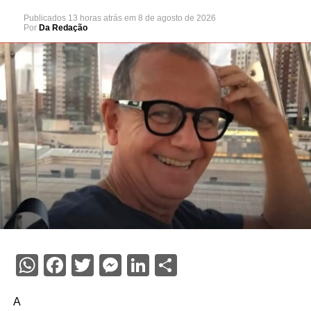
Publicados
13 horas atrás
em
8 de agosto de 2026
Por
Da Redação
WhatsApp
Facebook
Twitter
Messenger
LinkedIn
Share
A