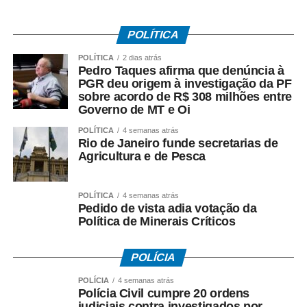
POLÍTICA
POLÍTICA
2 dias atrás
Pedro Taques afirma que denúncia à
PGR deu origem à investigação da PF
sobre acordo de R$ 308 milhões entre
Governo de MT e Oi
POLÍTICA
4 semanas atrás
Rio de Janeiro funde secretarias de
Agricultura e de Pesca
POLÍTICA
4 semanas atrás
Pedido de vista adia votação da
Política de Minerais Críticos
POLÍCIA
POLÍCIA
4 semanas atrás
Polícia Civil cumpre 20 ordens
judiciais contra investigados por