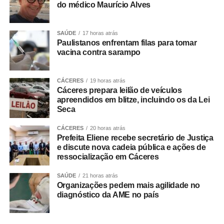
do médico Maurício Alves
momento de tristeza, o Município vem reconhecer sua
contribuição
com o desenvolvimento local, bem como manifestar sua
SAÚDE
17 horas atrás
solidariedade a
Paulistanos enfrentam filas para tomar
vacina contra sarampo
familiares e amigos pela perda, clamando que Deus
possa confortá-los.
CÁCERES
19 horas atrás
O
Cáceres prepara leilão de veículos
velório foi realizado na Segunda Igreja Batista de
apreendidos em blitze, incluindo os da Lei
Seca
Rondonópolis, na
Vila Aurora, e o sepultamento ocorreu na tarde deste
CÁCERES
20 horas atrás
sábado (8) no
Prefeita Eliene recebe secretário de Justiça
Cemitério da Vila Aurora.
e discute nova cadeia pública e ações de
ressocialização em Cáceres
COMENTE ABAIXO:
SAÚDE
21 horas atrás
Organizações pedem mais agilidade no
diagnóstico da AME no país
WhatsApp
Facebook
Twitter
Messenger
LinkedIn
Share