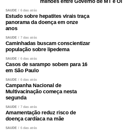
milhões entre Governo de MT e Oi
SAÚDE
6 dias atrás
Estudo sobre hepatites virais traça
panorama da doença em onze
anos
SAÚDE
7 dias atrás
Caminhadas buscam conscientizar
população sobre lipedema
SAÚDE
6 dias atrás
Casos de sarampo sobem para 16
em São Paulo
SAÚDE
6 dias atrás
Campanha Nacional de
Multivacinação começa nesta
segunda
SAÚDE
7 dias atrás
Amamentação reduz risco de
doença cardíaca na mãe
SAÚDE
6 dias atrás