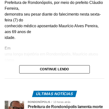
Prefeitura de Rondonópolis, por meio do prefeito Cláudio
Ferreira,
demonstra seu pesar diante do falecimento nesta sexta-
feira (7) do
conhecido médico aposentado Maurício Alves Pereira,
aos 69 anos de
idade.
Em
uma longa trajetória em Rondonópolis, Maurício atuou
como
médico-legista na Perícia Oficial e Identificação Técnica
CONTINUE LENDO
(Politec), onde fez grandes amizades, e também foi
professor do
curso de Medicina da Universidade Federal de
Rondonópolis (UFR),
ÚLTIMAS NOTÍCIAS
onde se aposentou.
RONDONÓPOLIS
13 horas atrás
Neste
Prefeitura de Rondonópolis lamenta morte