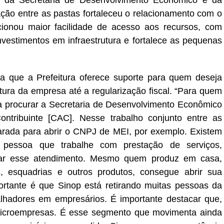
io da Secretaria de Desenvolvimento Econômico e da
ação entre as pastas fortaleceu o relacionamento com o
ionou maior facilidade de acesso aos recursos, com
nvestimentos em infraestrutura e fortalece as pequenas
a que a Prefeitura oferece suporte para quem deseja
tura da empresa até a regularização fiscal. “Para quem
ta procurar a Secretaria de Desenvolvimento Econômico
ntribuinte [CAC]. Nesse trabalho conjunto entre as
parada para abrir o CNPJ de MEI, por exemplo. Existem
r pessoa que trabalhe com prestação de serviços,
car esse atendimento. Mesmo quem produz em casa,
, esquadrias e outros produtos, consegue abrir sua
portante é que Sinop está retirando muitas pessoas da
alhadores em empresários. É importante destacar que,
microempresas. É esse segmento que movimenta ainda