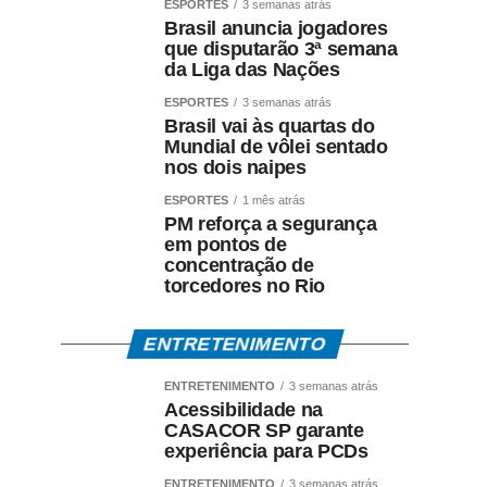
ESPORTES
3 semanas atrás
Brasil anuncia jogadores
que disputarão 3ª semana
da Liga das Nações
ESPORTES
3 semanas atrás
Brasil vai às quartas do
Mundial de vôlei sentado
nos dois naipes
ESPORTES
1 mês atrás
PM reforça a segurança
em pontos de
concentração de
torcedores no Rio
ENTRETENIMENTO
ENTRETENIMENTO
3 semanas atrás
Acessibilidade na
CASACOR SP garante
experiência para PCDs
ENTRETENIMENTO
3 semanas atrás