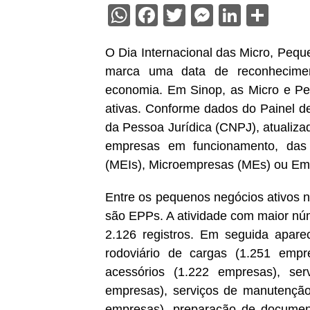
WhatsApp
Facebook
Twitter
Messenge
Linked
Sha
O Dia Internacional das Micro, Peq
marca uma data de reconhecimen
economia. Em Sinop, as Micro e P
ativas. Conforme dados do Painel d
da Pessoa Jurídica (CNPJ), atualiza
empresas em funcionamento, das 
(MEIs), Microempresas (MEs) ou Em
Entre os pequenos negócios ativos 
são EPPs. A atividade com maior nú
2.126 registros. Em seguida apare
rodoviário de cargas (1.251 empre
acessórios (1.222 empresas), ser
empresas), serviços de manutenção
empresas), preparação de documento