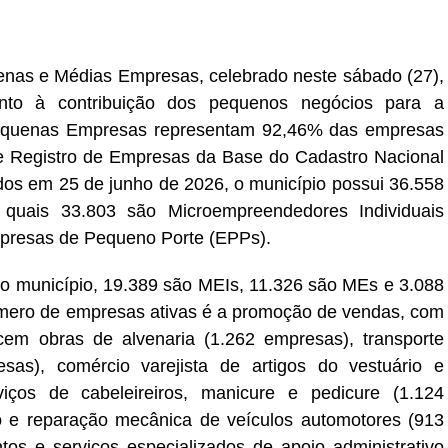
r
In
re
uenas e Médias Empresas, celebrado neste sábado (27),
to à contribuição dos pequenos negócios para a
equenas Empresas representam 92,46% das empresas
e Registro de Empresas da Base do Cadastro Nacional
dos em 25 de junho de 2026, o município possui 36.558
quais 33.803 são Microempreendedores Individuais
presas de Pequeno Porte (EPPs).
no município, 19.389 são MEIs, 11.326 são MEs e 3.088
mero de empresas ativas é a promoção de vendas, com
cem obras de alvenaria (1.262 empresas), transporte
sas), comércio varejista de artigos do vestuário e
viços de cabeleireiros, manicure e pedicure (1.124
 e reparação mecânica de veículos automotores (913
s e serviços especializados de apoio administrativo