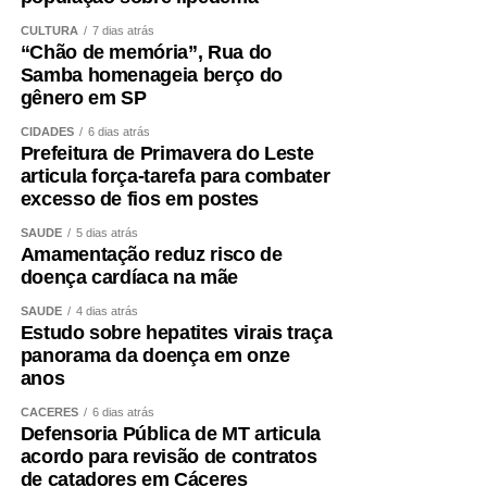
CULTURA
7 dias atrás
“Chão de memória”, Rua do
Samba homenageia berço do
gênero em SP
CIDADES
6 dias atrás
Prefeitura de Primavera do Leste
articula força-tarefa para combater
excesso de fios em postes
SAÚDE
5 dias atrás
Amamentação reduz risco de
doença cardíaca na mãe
SAÚDE
4 dias atrás
Estudo sobre hepatites virais traça
panorama da doença em onze
anos
CÁCERES
6 dias atrás
Defensoria Pública de MT articula
acordo para revisão de contratos
de catadores em Cáceres