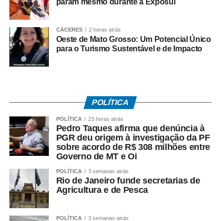
param mesmo durante a Exposul
partida da Seleção Brasileira, promovendo um momento
de confraternização entre os moradores e fortalecendo o
CÁCERES
2 horas atrás
clima de Copa do Mundo nos bairros cuiabanos.
Oeste de Mato Grosso: Um Potencial Único
para o Turismo Sustentável e de Impacto
Regras do sorteio do projeto Minha Rua Show de
Bola
1. Os vídeos serão recebidos até quinta-feira (11), às
23h59.
POLÍTICA
POLÍTICA
23 horas atrás
2. Todos os vídeos participantes serão publicados nos
Pedro Taques afirma que denúncia à
stories da Prefeitura a partir das 0h de sexta-feira (12),
PGR deu origem à investigação da PF
sobre acordo de R$ 308 milhões entre
quando será aberta a votação.
Governo de MT e Oi
3. A votação será encerrada às 16h de sexta-feira (12),
POLÍTICA
3 semanas atrás
Rio de Janeiro funde secretarias de
nos stories da Prefeitura.
Agricultura e de Pesca
4. O vídeo com o maior número de curtidas nos stories
será declarado vencedor.
POLÍTICA
3 semanas atrás