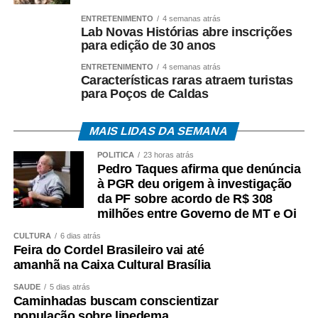
ENTRETENIMENTO
4 semanas atrás
Lab Novas Histórias abre inscrições
para edição de 30 anos
ENTRETENIMENTO
4 semanas atrás
Características raras atraem turistas
para Poços de Caldas
MAIS LIDAS DA SEMANA
POLÍTICA
23 horas atrás
Pedro Taques afirma que denúncia
à PGR deu origem à investigação
da PF sobre acordo de R$ 308
milhões entre Governo de MT e Oi
CULTURA
6 dias atrás
Feira do Cordel Brasileiro vai até
amanhã na Caixa Cultural Brasília
SAÚDE
5 dias atrás
Caminhadas buscam conscientizar
população sobre lipedema