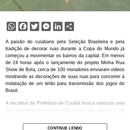
WhatsApp
Facebook
Twitter
Messenger
LinkedIn
Share
A paixão do cuiabano pela Seleção Brasileira e pela
tradição de decorar ruas durante a Copa do Mundo já
começou a movimentar os bairros da capital. Em menos
de 24 horas após o lançamento do projeto Minha Rua
Show de Bola, cerca de 100 moradores enviaram vídeos
mostrando as decorações de suas ruas para concorrer à
instalação de um telão para transmissão dos jogos do
Brasil.
A iniciativa da Prefeitura de Cuiabá busca valorizar uma
das manifestações mais tradicionais dos períodos de
Copa do Mundo com ruas enfeitadas com bandeiras,
pinturas e adereços nas cores verde e amarela. Além
CONTINUE LENDO