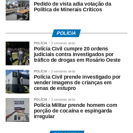
Pedido de vista adia votação da
Política de Minerais Críticos
5. O resultado será divulgado após o encerramento da
votação.
Fonte:
Prefeitura de Cuiabá – MT
POLÍCIA
POLÍCIA
3 semanas atrás
Polícia Civil cumpre 20 ordens
judiciais contra investigados por
tráfico de drogas em Rosário Oeste
COMENTE ABAIXO:
POLÍCIA
3 semanas atrás
Polícia Civil prende investigado por
WhatsApp
Facebook
Twitter
Messenger
LinkedIn
Share
vender imagens de crianças em
cenas de estupro
POLÍCIA
3 semanas atrás
Polícia Militar prende homem com
porção de cocaína e espingarda
irregular