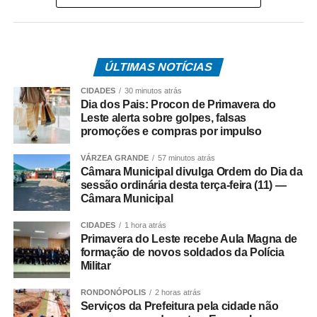
disso, o projeto incentiva a integração entre vizinhos e
fortalece o espírito comunitário nos bairros da capital.
O anúncio foi feito pelo prefeito de Cuiabá, Abilio Brunini
ÚLTIMAS NOTÍCIAS
nessa quarta-feira. Na oportunidade, o prefeito convidou
a população a participar enviando vídeos das decorações
CIDADES
30 minutos atrás
por meio do perfil oficial da Prefeitura de Cuiabá no
Dia dos Pais: Procon de Primavera do
Leste alerta sobre golpes, falsas
Instagram, @cuiabaprefeitura.
promoções e compras por impulso
Para participar, os moradores devem enviar um vídeo
VÁRZEA GRANDE
57 minutos atrás
mostrando a decoração da rua até quinta-feira (11), às
Câmara Municipal divulga Ordem do Dia da
23h59. Todos os vídeos participantes serão publicados
sessão ordinária desta terça-feira (11) —
Câmara Municipal
nos stories da Prefeitura a partir das 0h de sexta-feira
(12), quando será aberta a votação popular. A votação
CIDADES
1 hora atrás
será encerrada às 16h de sexta-feira (12). O vídeo com o
Primavera do Leste recebe Aula Magna de
maior número de curtidas nos stories da Prefeitura será
formação de novos soldados da Polícia
Militar
declarado vencedor. O resultado será divulgado após o
encerramento da votação.
RONDONÓPOLIS
2 horas atrás
Serviços da Prefeitura pela cidade não
A rua vencedora receberá o telão para a transmissão da