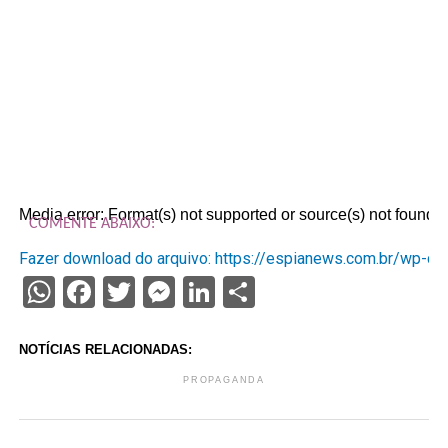
Media error: Format(s) not supported or source(s) not found
COMENTE ABAIXO:
Fazer download do arquivo: https://espianews.com.br/wp-
WhatsApp
Facebook
Twitter
Messenger
LinkedIn
Share
00:00
NOTÍCIAS RELACIONADAS:
PROPAGANDA