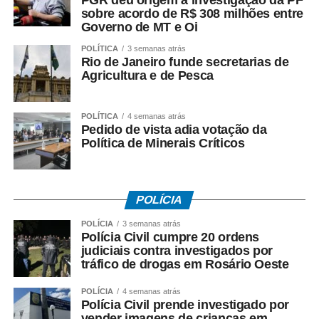
sobre acordo de R$ 308 milhões entre
excepcionais para se consolidar como destino turístico de
Governo de MT e Oi
referência internacional, gerando desenvolvimento
econômico sem renunciar à preservação.
POLÍTICA
3 semanas atrás
Rio de Janeiro funde secretarias de
Agricultura e de Pesca
Este texto detalha fundamentos, dados concretos,
oportunidades e diretrizes para estruturar esse
crescimento, alinhando potencial local, demanda global e
POLÍTICA
4 semanas atrás
Pedido de vista adia votação da
responsabilidade compartilhada entre setor público,
Política de Minerais Críticos
iniciativa privada e comunidades.
1. Um Tesouro Natural e Histórico com Números
Expressivos
POLÍCIA
POLÍCIA
3 semanas atrás
A região conta com atrativos únicos respaldados por
Polícia Civil cumpre 20 ordens
dados técnicos:
judiciais contra investigados por
tráfico de drogas em Rosário Oeste
– Biodiversidade: Mais de 95 espécies de mamíferos, 660
POLÍCIA
4 semanas atrás
de aves, 262 de peixes e 162 de répteis registradas no
Polícia Civil prende investigado por
Pantanal Norte; a chance de avistamento da
vender imagens de crianças em