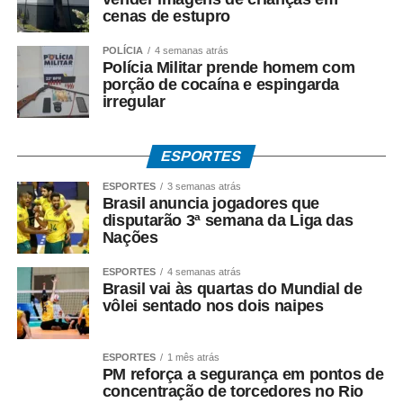
onça‑pintada na natureza chega a 85% na estação seca
cenas de estupro
— uma das maiores do mundo.
POLÍCIA
4 semanas atrás
Polícia Militar prende homem com
– Áreas protegidas: O Parque Estadual Serra Ricardo
porção de cocaína e espingarda
Franco detém 150 mil hectares de ecossistemas
irregular
preservados; a Cachoeira do Jatobá, com 240 metros de
queda, é a maior de Mato Grosso.
ESPORTES
– Patrimônio: Vila Bela da Santíssima Trindade foi a
ESPORTES
3 semanas atrás
primeira capital do estado, com mais de 250 anos de
Brasil anuncia jogadores que
disputarão 3ª semana da Liga das
história e ruínas coloniais tombadas; Cáceres guarda o
Nações
maior centro histórico ribeirinho do Centro‑Oeste e faz
fronteira com a Bolívia ao longo de mais de 800 km dos
ESPORTES
4 semanas atrás
rios Paraguai e Guaporé.
Brasil vai às quartas do Mundial de
vôlei sentado nos dois naipes
– Demanda e oferta: Em 2025, Mato Grosso recebeu mais
de 1,5 milhão de turistas, com alta de 18% em relação a
ESPORTES
1 mês atrás
2024; a região Oeste, porém, atende atualmente apenas
PM reforça a segurança em pontos de
30% da procura existente, com projeção de crescimento
concentração de torcedores no Rio