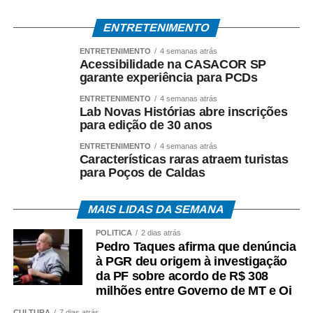
de 40% no fluxo de visitantes até 2028.
ENTRETENIMENTO
ENTRETENIMENTO
4 semanas atrás
Acessibilidade na CASACOR SP
2. Modelo de Desenvolvimento: Turismo Sustentável e de
garante experiência para PCDs
Experiência
ENTRETENIMENTO
4 semanas atrás
Lab Novas Histórias abre inscrições
O modelo mais adequado é o ecoturismo associado ao
para edição de 30 anos
turismo cultural, de pesca e de experiência, estruturado
ENTRETENIMENTO
4 semanas atrás
em quatro eixos estratégicos:
Características raras atraem turistas
para Poços de Caldas
1. Observação de fauna e natureza: Operações
controladas, com limite de visitantes e uso de
MAIS LIDAS DA SEMANA
equipamentos silenciosos, visando não perturbar os
ciclos ecológicos;
POLÍTICA
2 dias atrás
Pedro Taques afirma que denúncia
2. Valorização da identidade pantaneira: Preservação de
à PGR deu origem à investigação
da PF sobre acordo de R$ 308
saberes, festas tradicionais, gastronomia típica e
milhões entre Governo de MT e Oi
memórias da fronteira;
CULTURA
7 dias atrás