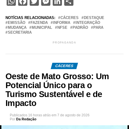
WhatsApp
Facebook
Twitter
Messenger
LinkedIn
Share
NOTÍCIAS RELACIONADAS:
CÁCERES
DESTAQUE
EMISSÃO
FAZENDA
INFORMA
INTEGRAÇÃO
MUDANÇA
MUNICIPAL
NFSE
PADRÃO
PARA
SECRETARIA
PROPAGANDA
CÁCERES
Oeste de Mato Grosso: Um
Potencial Único para o
Turismo Sustentável e de
Impacto
Publicados
16 horas atrás
em
7 de agosto de 2026
Por
Da Redação