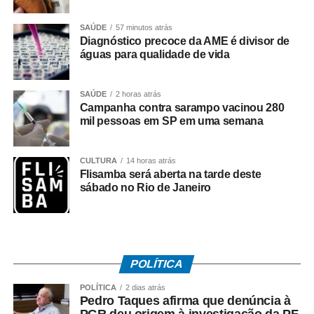
SAÚDE
57 minutos atrás
Diagnóstico precoce da AME é divisor de
águas para qualidade de vida
Autora:
Rosangela Cabral Rosa Lazarin*
SAÚDE
2 horas atrás
Consultora em Políticas, Planejamento e Gestão de
Campanha contra sarampo vacinou 280
Turismo
mil pessoas em SP em uma semana
CULTURA
14 horas atrás
Flisamba será aberta na tarde deste
Introdução
sábado no Rio de Janeiro
A região Oeste de Mato Grosso — compreendendo
Cáceres, Vila Bela da Santíssima Trindade, Jauru e
municípios vizinhos — reúne um patrimônio natural,
histórico e cultural que não encontra paralelo em outras
POLÍTICA
partes do Brasil. Abrangendo mais de 28 mil km², onde
POLÍTICA
2 dias atrás
convivem Pantanal (60%), Cerrado (25%) e transição
Pedro Taques afirma que denúncia à
para a Amazônia (15%), essa área detém condições
PGR deu origem à investigação da PF