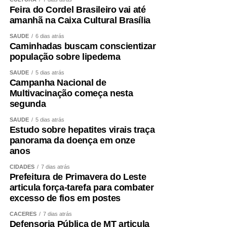
3. Distribuição de renda: Garantia de que pelo menos
Feira do Cordel Brasileiro vai até
amanhã na Caixa Cultural Brasília
60% dos gastos turísticos permaneçam na região,
beneficiando comunidades, produtores locais e pequenos
SAÚDE
6 dias atrás
empreendedores;
Caminhadas buscam conscientizar
população sobre lipedema
4. Sustentabilidade financeira e ambiental: Retorno
SAÚDE
5 dias atrás
estimado de 24 a 36 meses para empreendimentos
Campanha Nacional de
médios, com geração de 1 posto de trabalho a cada R$
Multivacinação começa nesta
segunda
85 mil investidos.
SAÚDE
5 dias atrás
Dados da Euromonitor International e do Ministério do
Estudo sobre hepatites virais traça
Turismo apontam que esse segmento cresce 18% ao ano
panorama da doença em onze
no Brasil, com gasto médio por visitante entre R$ 1.200 e
anos
R$ 3.500 por viagem, podendo ultrapassar R$ 8 mil em
CIDADES
7 dias atrás
pacotes premium internacionais.
Prefeitura de Primavera do Leste
articula força-tarefa para combater
excesso de fios em postes
CÁCERES
7 dias atrás
3. Divisão de Responsabilidades: Governo e Iniciativa
Defensoria Pública de MT articula