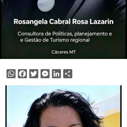
WhatsApp
Facebook
Twitter
Messenger
LinkedIn
Share