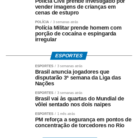
Polícia Civil prende investigado por
vender imagens de crianças em
cenas de estupro
POLÍCIA
3 semanas atrás
COMENTE ABAIXO:
Polícia Militar prende homem com
porção de cocaína e espingarda
irregular
WhatsApp
Facebook
Twitter
Messenger
LinkedIn
Share
ESPORTES
ESPORTES
3 semanas atrás
Brasil anuncia jogadores que
disputarão 3ª semana da Liga das
Nações
ESPORTES
3 semanas atrás
Brasil vai às quartas do Mundial de
vôlei sentado nos dois naipes
ESPORTES
1 mês atrás
PM reforça a segurança em pontos de
concentração de torcedores no Rio