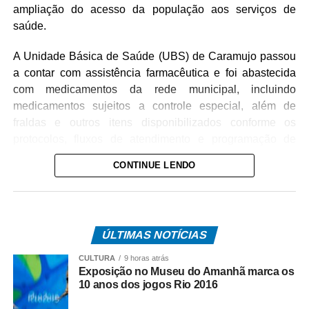
ampliação do acesso da população aos serviços de
saúde.
A Unidade Básica de Saúde (UBS) de Caramujo passou
a contar com assistência farmacêutica e foi abastecida
com medicamentos da rede municipal, incluindo
medicamentos sujeitos a controle especial, além de
fraldas e outros itens disponibilizados conforme os
protocolos, fluxos de atendimento e programação de
abastecimento do município.
CONTINUE LENDO
A implantação do serviço representa um importante
avanço para a comunidade, que agora pode receber
atendimento farmacêutico diretamente na unidade,
ÚLTIMAS NOTÍCIAS
evitando deslocamentos desnecessários até a área
urbana de Cáceres.
CULTURA
9 horas atrás
Exposição no Museu do Amanhã marca os
Com a presença de uma profissional farmacêutica, os
10 anos dos jogos Rio 2016
usuários também passam a contar com orientações sobre