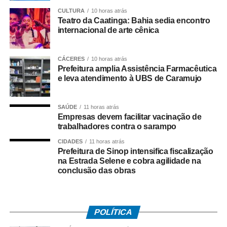
o uso correto dos medicamentos, os horários de
CULTURA
10 horas atrás
administração, os cuidados com o armazenamento e a
Teatro da Caatinga: Bahia sedia encontro
continuidade dos tratamentos. O serviço contribui para
internacional de arte cênica
aumentar a segurança dos pacientes e promover o uso
racional dos medicamentos.
CÁCERES
10 horas atrás
Prefeitura amplia Assistência Farmacêutica
O secretário municipal de Saúde, Cláudio Henrique
e leva atendimento à UBS de Caramujo
Donatoni, explicou que os munícipes podem retirar os
medicamentos prescritos nas unidades básicas de saúde
SAÚDE
11 horas atrás
que contam com profissional farmacêutico, como as
Empresas devem facilitar vacinação de
UBSs de Caramujo, Santos Dumont, Vista Alegre,
trabalhadores contra o sarampo
Cavalhada e Santa Isabel, além da Farmácia Básica do
CIDADES
11 horas atrás
Postão. “Nosso objetivo é aproximar os serviços de
Prefeitura de Sinop intensifica fiscalização
saúde da população e garantir que os medicamentos
na Estrada Selene e cobra agilidade na
conclusão das obras
cheguem a quem precisa, com orientação adequada,
segurança e atendimento responsável”, afirmou Donatoni.
O secretário ressaltou ainda que a presença do
POLÍTICA
profissional farmacêutico nas unidades contribui para o