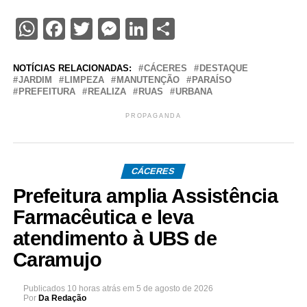
WhatsApp
Facebook
Twitter
Messenger
LinkedIn
Share
NOTÍCIAS RELACIONADAS:
CÁCERES
DESTAQUE
JARDIM
LIMPEZA
MANUTENÇÃO
PARAÍSO
PREFEITURA
REALIZA
RUAS
URBANA
PROPAGANDA
CÁCERES
Prefeitura amplia Assistência
Farmacêutica e leva
atendimento à UBS de
Caramujo
Publicados
10 horas atrás
em
5 de agosto de 2026
Por
Da Redação