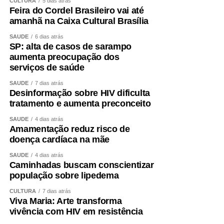
CULTURA
5 dias atrás
Feira do Cordel Brasileiro vai até
amanhã na Caixa Cultural Brasília
SAÚDE
6 dias atrás
SP: alta de casos de sarampo
aumenta preocupação dos
serviços de saúde
SAÚDE
7 dias atrás
Desinformação sobre HIV dificulta
tratamento e aumenta preconceito
SAÚDE
4 dias atrás
Amamentação reduz risco de
doença cardíaca na mãe
SAÚDE
4 dias atrás
Caminhadas buscam conscientizar
população sobre lipedema
CULTURA
7 dias atrás
Viva Maria: Arte transforma
vivência com HIV em resistência