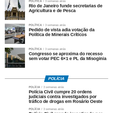
POLÍTICA
3 semanas atrás
acompanhamento dos pacientes, especialmente
Rio de Janeiro funde secretarias de
daqueles que utilizam medicamentos de uso contínuo ou
Agricultura e de Pesca
sujeitos a controle especial. “A assistência farmacêutica
vai além da entrega dos medicamentos. Ela permite
POLÍTICA
3 semanas atrás
orientar o paciente, esclarecer dúvidas e colaborar para
Pedido de vista adia votação da
que o tratamento seja realizado de maneira correta e
Política de Minerais Críticos
segura”, destacou o secretário.
POLÍTICA
3 semanas atrás
A prefeita Eliene Liberato Dias afirmou que a ampliação
Congresso se aproxima do recesso
do atendimento integra o compromisso da gestão
sem votar PEC 6×1 e PL da Misoginia
municipal com o fortalecimento da saúde pública e da
Atenção Primária. “Estamos trabalhando para que os
serviços, os profissionais e os medicamentos estejam
POLÍCIA
cada vez mais próximos das comunidades. A
descentralização oferece mais comodidade, cuidado,
POLÍCIA
3 semanas atrás
Polícia Civil cumpre 20 ordens
dignidade e qualidade de vida à nossa população”,
judiciais contra investigados por
declarou Eliene.
tráfico de drogas em Rosário Oeste
Esdras Crepaldi / DRT 940-MT
POLÍCIA
3 semanas atrás