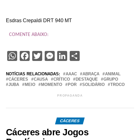
Esdras Crepaldi DRT 940 MT
COMENTE ABAIXO:
WhatsApp
Facebook
Twitter
Messenger
LinkedIn
Share
NOTÍCIAS RELACIONADAS:
AAAC
ABRAÇA
ANIMAL
CÁCERES
CAUSA
CRÍTICO
DESTAQUE
GRUPO
JUBA
MEIO
MOMENTO
POR
SOLIDÁRIO
TROCO
PROPAGANDA
CÁCERES
Cáceres abre Jogos