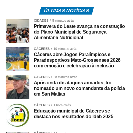
Esportes e Lazer, Cristiano Neves; da superintendente de
ÚLTIMAS NOTÍCIAS
Políticas Esportivas da Secel, Gisela Sampaio; do pró-
reitor de Extensão e Cultura da Unemat, professor doutor
CIDADES
5 minutos atrás
Everton Nascimento; da reitora da Estácio Fapan, Natália
Primavera do Leste avança na construção
do Plano Municipal de Segurança
Barroca; da coordenadora da Unopar, Patrícia Castro
Alimentar e Nutricional
Alves; da coordenadora de Esportes de Inclusão da
Secel, Thais Luchesi; e dos professores do Departamento
CÁCERES
10 minutos atrás
de Educação Física da Unemat, Riller Reverdito e
Cáceres abre Jogos Paralímpicos e
Paradesportivos Mato-Grossenses 2026
Emanuel Carvalho.
com emoção e celebração à inclusão
Secretários municipais, coordenadores da Prefeitura de
CÁCERES
28 minutos atrás
Cáceres, dirigentes esportivos, professores, atletas,
Após onda de ataques armados, foi
equipes técnicas, familiares e convidados também
nomeado um novo comandante da polícia
em San Matías
prestigiaram o evento.
CÁCERES
1 hora atrás
Durante sua manifestação, a prefeita Eliene Liberato Dias
Educação municipal de Cáceres se
destacou a importância da inclusão e apresentou um
destaca nos resultados do Ideb 2025
breve relato dos avanços alcançados pelo esporte em
Cáceres. Segundo ela, a inclusão deve estar presente em