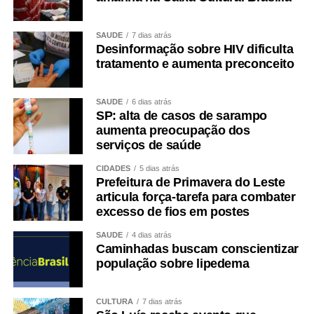
Grande.
Esdras Crepaldi / DRT 940 MT
SAÚDE
7 dias atrás
Desinformação sobre HIV dificulta
tratamento e aumenta preconceito
COMENTE ABAIXO:
SAÚDE
6 dias atrás
WhatsApp
Facebook
Twitter
Messenger
LinkedIn
Share
SP: alta de casos de sarampo
aumenta preocupação dos
serviços de saúde
CIDADES
5 dias atrás
Prefeitura de Primavera do Leste
articula força-tarefa para combater
excesso de fios em postes
SAÚDE
4 dias atrás
Caminhadas buscam conscientizar
população sobre lipedema
CULTURA
7 dias atrás