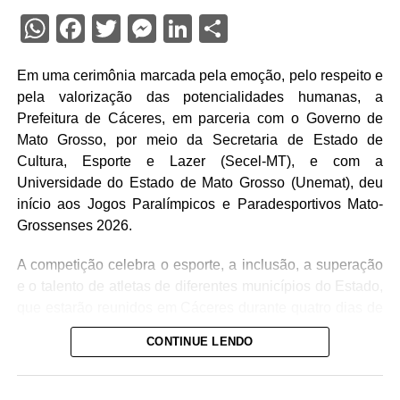
WhatsApp
Facebook
Twitter
Messenger
LinkedIn
Share
Em uma cerimônia marcada pela emoção, pelo respeito e
pela valorização das potencialidades humanas, a
Prefeitura de Cáceres, em parceria com o Governo de
Mato Grosso, por meio da Secretaria de Estado de
Cultura, Esporte e Lazer (Secel-MT), e com a
Universidade do Estado de Mato Grosso (Unemat), deu
início aos Jogos Paralímpicos e Paradesportivos Mato-
Grossenses 2026.
A competição celebra o esporte, a inclusão, a superação
e o talento de atletas de diferentes municípios do Estado,
que estarão reunidos em Cáceres durante quatro dias de
disputas, integração e convivência.
CONTINUE LENDO
A solenidade de abertura contou com a presença da
prefeita Eliene Liberato Dias; do secretário municipal de