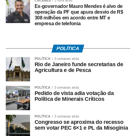
CÁCERES
1 hora atrás
todos os setores da sociedade e ser fortalecida por meio
Ex-governador Mauro Mendes é alvo de
de políticas públicas permanentes. “Cáceres recebe
operação da PF que apura desvio de R$
308 milhões em acordo entre MT e
vocês de braços abertos. São competidores de diversos
empresa de telefonia
municípios do Estado que estarão conosco durante
quatro dias de integração, respeito e grandes conquistas.
Que cada disputa seja marcada pelo espírito esportivo,
pela amizade e pela valorização das potencialidades de
POLÍTICA
cada participante. Sejam todos muito bem-vindos à nossa
POLÍTICA
3 semanas atrás
cidade”, declarou a prefeita.
Rio de Janeiro funde secretarias de
Agricultura e de Pesca
O secretário municipal de Esportes e Lazer, Cristiano
Neves, ressaltou que a realização dos jogos é resultado
POLÍTICA
3 semanas atrás
da união de esforços entre diferentes instituições. Ele
Pedido de vista adia votação da
agradeceu o apoio da Unemat, da Estácio Fapan, da
Política de Minerais Críticos
Unopar, da Uniasselvi, da Secel e de todos os
profissionais envolvidos na organização.
POLÍTICA
3 semanas atrás
Congresso se aproxima do recesso
Cristiano também fez uma homenagem ao professor
sem votar PEC 6×1 e PL da Misoginia
Emanuel Carvalho por sua dedicação ao paradesporto e