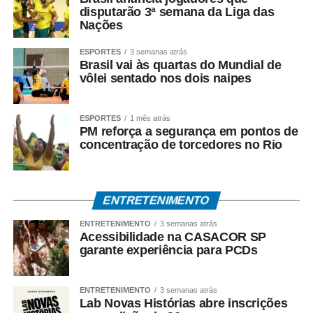
Reverdito, coordenador do Centro Interdisciplinar de
disputarão 3ª semana da Liga das
Nações
Pesquisas em Esporte e Exercício Físico (Cipef), e
Emanuel Carvalho, supervisor do Centro de Referência
ESPORTES
3 semanas atrás
Paralímpico.
Brasil vai às quartas do Mundial de
vôlei sentado nos dois naipes
Um dos momentos mais simbólicos da cerimônia foi o
juramento dos atletas, conduzido por Ana Beatriz Pereira
ESPORTES
1 mês atrás
Antenor de Moraes, atleta cadeirante da classe 5,
PM reforça a segurança em pontos de
tricampeã brasileira paralímpica jovem de tênis de mesa
concentração de torcedores no Rio
e integrante da Seleção Brasileira.
A condução da tocha foi realizada pelos atletas de
ENTRETENIMENTO
badminton Lucas Gabriel dos Santos Oliveira, primeiro
atleta cacerense a representar o município e conquistar
ENTRETENIMENTO
3 semanas atrás
Acessibilidade na CASACOR SP
medalhas nos Jogos Escolares Paralímpicos, e
garante experiência para PCDs
Gonçalina Delfino da Silva, vice-campeã brasileira da
classe WH2, destinada a atletas que competem em
cadeira de rodas.
ENTRETENIMENTO
3 semanas atrás
Lab Novas Histórias abre inscrições