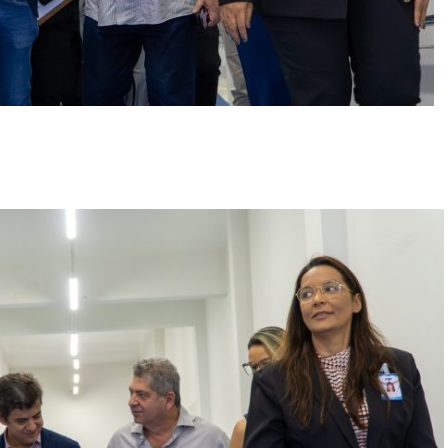
r
In
re