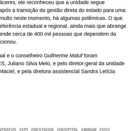
Cáceres, ele reconheceu que a unidade segue
após a transição da gestão direta do estado para uma
 tumulto neste momento, há algumas polêmicas. O que
eferência estadual e regional, ainda mais que abrange
tende cerca de 400 mil pessoas que dependem da
icionou.
ual e o conselheiro Guilherme Maluf foram
 Juliano Silva Melo, e pelo diretor-geral da unidade
aciel, e pela diretora assistencial Sandra Letícia
r
In
re
NTRATOS
CPI
DESTAQUE
HOSPITAL
MIRAM
OSS