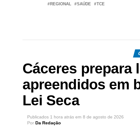
REGIONAL
SAÚDE
TCE
Cáceres prepara l
apreendidos em bl
Lei Seca
Publicados
1 hora atrás
em
8 de agosto de 2026
Por
Da Redação