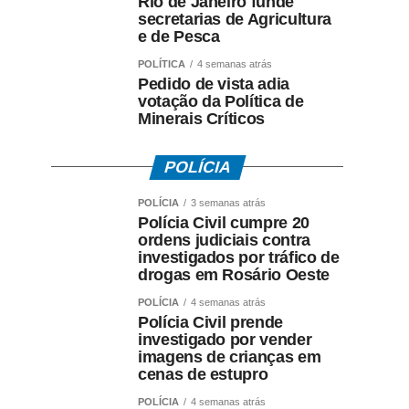
Rio de Janeiro funde
secretarias de Agricultura
e de Pesca
POLÍTICA
4 semanas atrás
Pedido de vista adia
votação da Política de
Minerais Críticos
POLÍCIA
POLÍCIA
3 semanas atrás
Polícia Civil cumpre 20
ordens judiciais contra
investigados por tráfico de
drogas em Rosário Oeste
POLÍCIA
4 semanas atrás
Polícia Civil prende
investigado por vender
imagens de crianças em
cenas de estupro
POLÍCIA
4 semanas atrás