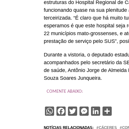
estruturas do Hospital Regional de 
funcionando quase na sua plenitude 
terceirizada. “É claro que há muito
esperamos é que este hospital seja r
22 municípios mato-grossenses, e a
prestação de serviço pelo SUS”, pos
Durante a vistoria, o deputado estad
acompanhados pelo secretário da SES,
de saúde, Antônio Jorge de Almeida M
Souza Soares Junqueira.
COMENTE ABAIXO:
WhatsApp
Facebook
Twitter
Messenge
Linked
Sha
NOTÍCIAS RELACIONADAS:
CÁCERES
CO