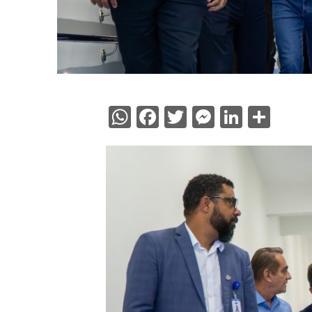
WhatsApp
Facebook
Twitter
Messenge
Linked
Sha