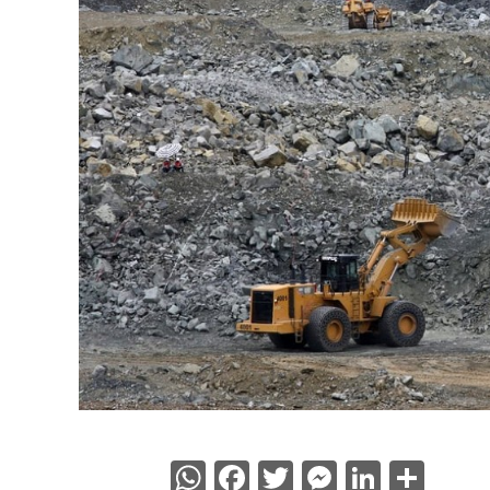
WhatsApp
Facebook
Twitter
Messenge
Linked
Sha