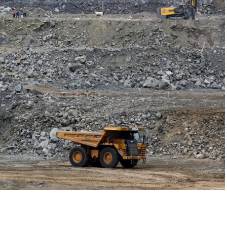
r
In
re