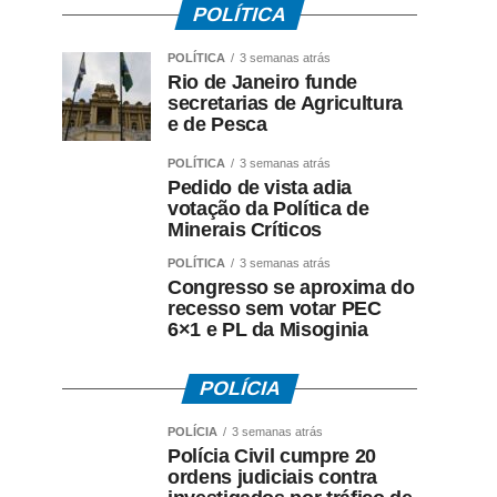
POLÍTICA
POLÍTICA
3 semanas atrás
Rio de Janeiro funde
secretarias de Agricultura
e de Pesca
POLÍTICA
3 semanas atrás
Pedido de vista adia
votação da Política de
Minerais Críticos
POLÍTICA
3 semanas atrás
Congresso se aproxima do
recesso sem votar PEC
6×1 e PL da Misoginia
POLÍCIA
POLÍCIA
3 semanas atrás
Polícia Civil cumpre 20
ordens judiciais contra