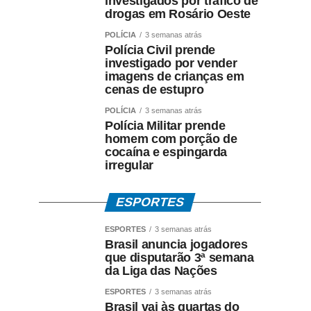
investigados por tráfico de
drogas em Rosário Oeste
POLÍCIA
3 semanas atrás
Polícia Civil prende
investigado por vender
imagens de crianças em
cenas de estupro
POLÍCIA
3 semanas atrás
Polícia Militar prende
homem com porção de
cocaína e espingarda
irregular
ESPORTES
ESPORTES
3 semanas atrás
Brasil anuncia jogadores
que disputarão 3ª semana
da Liga das Nações
ESPORTES
3 semanas atrás
Brasil vai às quartas do