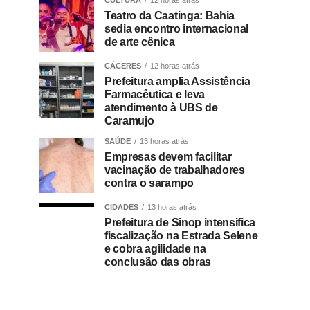
CULTURA
12 horas atrás
Teatro da Caatinga: Bahia
sedia encontro internacional
de arte cênica
CÁCERES
12 horas atrás
Prefeitura amplia Assistência
Farmacêutica e leva
atendimento à UBS de
Caramujo
SAÚDE
13 horas atrás
Empresas devem facilitar
vacinação de trabalhadores
contra o sarampo
CIDADES
13 horas atrás
Prefeitura de Sinop intensifica
fiscalização na Estrada Selene
e cobra agilidade na
conclusão das obras