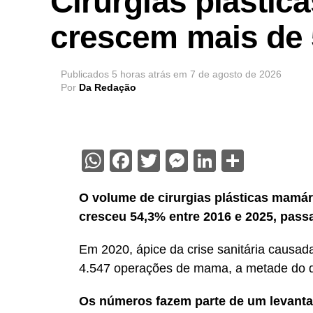
Cirurgias plásti
crescem mais de
Publicados
5 horas atrás
em
7 de agosto de 2026
Por
Da Redação
WhatsApp
Facebook
Twitter
Messenger
LinkedIn
Share
O volume de cirurgias plásticas mamár
cresceu 54,3% entre 2016 e 2025, passa
Em 2020, ápice da crise sanitária causad
4.547 operações de mama, a metade do qu
Os números fazem parte de um levant