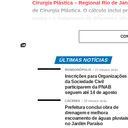
Cirurgia Plástica – Regional Rio de Ja
de Cirurgia Plástica. O cálculo inclui
mama e o tratamento de diferentes alt
O levantamento mostra que, em dez ano
CON
mamárias. Os estados com maior regist
São Paulo – 30.265 operações;
ÚLTIMAS NOTÍCIAS
Minas Gerais – 9.836;
RONDONÓPOLIS
22 minutos atrás
Rio de Janeiro – 9.115;
Inscrições para Organizações
da Sociedade Civil
Rio Grande do Sul – 6 mil;
participarem da PNAB
seguem até 14 de agosto
Bahia – 5.731.
CÁCERES
28 minutos atrás
Do total de registros analisados, 74.6
Prefeitura conclui obra de
não estética, responsável por 82,3% da
drenagem e melhora
escoamento de águas pluviai
no Jardim Paraíso
O grupo inclui cirurgias com indicação mé