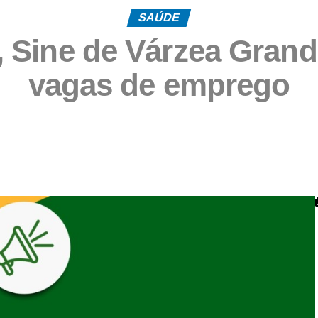
SAÚDE
 Sine de Várzea Grande
vagas de emprego