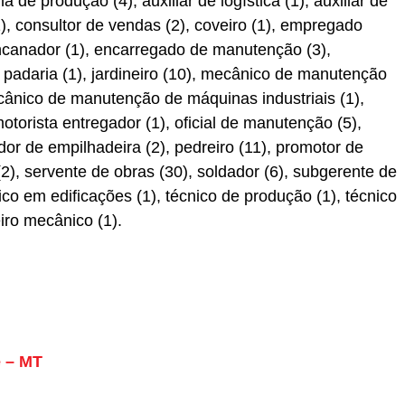
ha de produção (4), auxiliar de logística (1), auxiliar de
1), consultor de vendas (2), coveiro (1), empregado
encanador (1), encarregado de manutenção (3),
 padaria (1), jardineiro (10), mecânico de manutenção
ecânico de manutenção de máquinas industriais (1),
otorista entregador (1), oficial de manutenção (5),
ador de empilhadeira (2), pedreiro (11), promotor de
2), servente de obras (30), soldador (6), subgerente de
ico em edificações (1), técnico de produção (1), técnico
iro mecânico (1).
e – MT