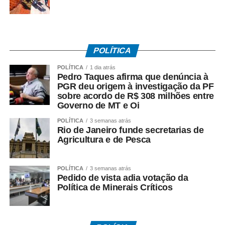
Os dados mostram ainda 12.600 internações para
reconstrução mamária pós-mastectomia, com implante de
prótese, além de 3.429 internações relacionadas à
POLÍTICA
reconstrução mamária pós-mastectomia total.
POLÍTICA
1 dia atrás
Pedro Taques afirma que denúncia à
Concentração no Sudeste
PGR deu origem à investigação da PF
sobre acordo de R$ 308 milhões entre
Estados do Sudeste responderam por 50.848
Governo de MT e Oi
internações, o equivalente a 56,1% de todos os
POLÍTICA
3 semanas atrás
procedimentos mamários não estéticos e reconstrutivos
Rio de Janeiro funde secretarias de
Agricultura e de Pesca
feitos pelo SUS entre 2016 e 2025.
Sozinho, o estado de São Paulo concentrou um terço dos
POLÍTICA
3 semanas atrás
registros nacionais. Minas Gerais e Rio de Janeiro
Pedido de vista adia votação da
aparecem na sequência. Entre as demais regiões, o Sul
Política de Minerais Críticos
somou 9.098 internações; o Nordeste, 15.985; o Centro-
Oeste, 5.695; e o Norte, 3.022.