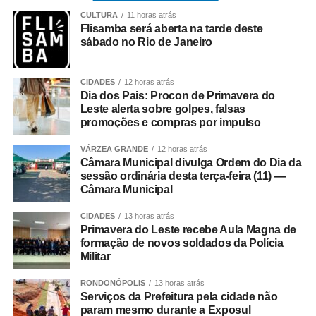
estados com maior registro desse tipo de intervenção
CULTURA
11 horas atrás
foram:
Flisamba será aberta na tarde deste
sábado no Rio de Janeiro
São Paulo – 30.265 operações;
Minas Gerais – 9.836;
CIDADES
12 horas atrás
Dia dos Pais: Procon de Primavera do
Rio de Janeiro – 9.115;
Leste alerta sobre golpes, falsas
promoções e compras por impulso
Rio Grande do Sul – 6 mil;
VÁRZEA GRANDE
12 horas atrás
Bahia – 5.731.
Câmara Municipal divulga Ordem do Dia da
sessão ordinária desta terça-feira (11) —
Do total de registros analisados, 74.619
Câmara Municipal
correspondem à plástica mamária feminina não
estética, responsável por 82,3% das internações.
CIDADES
13 horas atrás
Primavera do Leste recebe Aula Magna de
formação de novos soldados da Polícia
O grupo inclui cirurgias com indicação médica para
Militar
corrigir deformidades congênitas, assimetrias
importantes, hipertrofia mamária associada a dores e
RONDONÓPOLIS
13 horas atrás
limitações físicas e sequelas provocadas por doenças ou
Serviços da Prefeitura pela cidade não
param mesmo durante a Exposul
tratamentos.