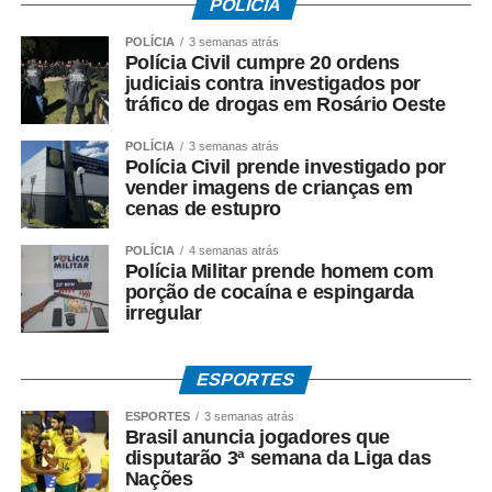
POLÍCIA
POLÍCIA
3 semanas atrás
Polícia Civil cumpre 20 ordens
Fonte: EBC Saúde
judiciais contra investigados por
tráfico de drogas em Rosário Oeste
COMENTE ABAIXO:
POLÍCIA
3 semanas atrás
Polícia Civil prende investigado por
WhatsApp
Facebook
Twitter
Messenger
LinkedIn
Share
vender imagens de crianças em
cenas de estupro
POLÍCIA
4 semanas atrás
Polícia Militar prende homem com
porção de cocaína e espingarda
irregular
ESPORTES
ESPORTES
3 semanas atrás
Brasil anuncia jogadores que
disputarão 3ª semana da Liga das
Nações