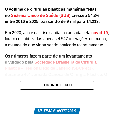
O volume de cirurgias plásticas mamárias feitas
no
Sistema Único de Saúde (SUS)
cresceu 54,3%
entre 2016 e 2025, passando de 9 mil para 14.213.
Em 2020, ápice da crise sanitária causada pela
covid-19
,
foram contabilizadas apenas 4.547 operações de mama,
a metade do que vinha sendo praticado rotineiramente.
Os números fazem parte de um levantamento
divulgado pela
Sociedade Brasileira de Cirurgia
Plástica – Regional Rio de Janeiro (SBCP-RJ)
,
durante a 45ª Jornada Carioca de Cirurgia Plástica. O
cálculo inclui procedimentos indicados para
CONTINUE LENDO
reconstrução da mama e o tratamento de diferentes
alterações na estrutura da mama.
O levantamento mostra que, em dez anos, o SUS
aprovou 90.648 cirurgias plásticas mamárias. Os
ÚLTIMAS NOTÍCIAS