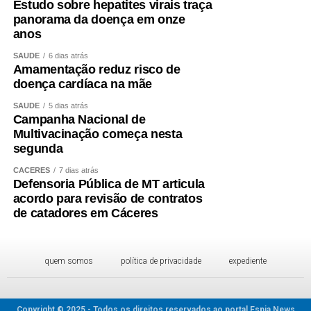
Estudo sobre hepatites virais traça
panorama da doença em onze
anos
SAÚDE
6 dias atrás
Amamentação reduz risco de
doença cardíaca na mãe
SAÚDE
5 dias atrás
Campanha Nacional de
Multivacinação começa nesta
segunda
CÁCERES
7 dias atrás
Defensoria Pública de MT articula
acordo para revisão de contratos
de catadores em Cáceres
quem somos
política de privacidade
expediente
Copyright © 2025 - Todos os direitos reservados ao portal Espia News