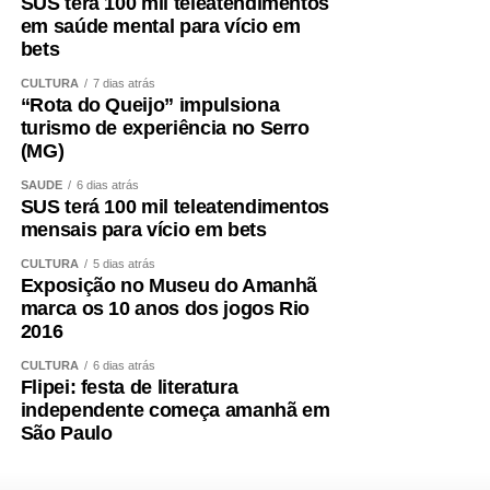
SUS terá 100 mil teleatendimentos
em saúde mental para vício em
bets
CULTURA
7 dias atrás
“Rota do Queijo” impulsiona
turismo de experiência no Serro
(MG)
SAÚDE
6 dias atrás
SUS terá 100 mil teleatendimentos
mensais para vício em bets
CULTURA
5 dias atrás
Exposição no Museu do Amanhã
marca os 10 anos dos jogos Rio
2016
CULTURA
6 dias atrás
Flipei: festa de literatura
independente começa amanhã em
São Paulo