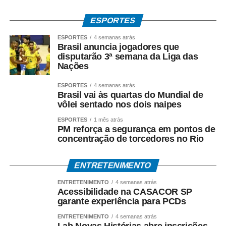
23/07 – 5h – Turquia x Canadá
ESPORTES
23/07 – 8h30 – Estados Unidos x China
ESPORTES
4 semanas atrás
Brasil anuncia jogadores que
disputarão 3ª semana da Liga das
Nações
COMENTE ABAIXO:
ESPORTES
4 semanas atrás
Brasil vai às quartas do Mundial de
vôlei sentado nos dois naipes
WhatsApp
Facebook
Twitter
Messenger
LinkedIn
Share
ESPORTES
1 mês atrás
PM reforça a segurança em pontos de
concentração de torcedores no Rio
ENTRETENIMENTO
ENTRETENIMENTO
4 semanas atrás
Acessibilidade na CASACOR SP
garante experiência para PCDs
ENTRETENIMENTO
4 semanas atrás
Lab Novas Histórias abre inscrições