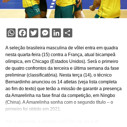
WhatsApp
Facebook
Twitter
Messenger
LinkedIn
Share
A seleção brasileira masculina de vôlei entra em quadra
nesta quarta-feira (15) contra a França, atual bicampeã
olímpica, em Chicago (Estados Unidos). Será o primeiro
de quatro confrontos da terceira e última semana da fase
preliminar (classificatória). Nesta terça (14), o técnico
Bernardinho anunciou os 14 atletas (veja lista completa
ao fim do texto) que terão a missão de garantir a presença
da Amarelinha na fase final da competição, em Ningbo
(China). A Amarelinha sonha com o segundo título – o
primeiro foi obtido em 2021.
Até o momento, a seleção está fora da zona de