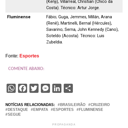
(Kenji), Villarreal, Christian (Chico da
Costa). Técnico: Artur Jorge.
Fluminense
Fábio; Guga, Jemmes, Millán, Arana
(Renê); Martinelli, Bernal (Hércules),
Savarino; Serna, John Kennedy (Cano),
Soteldo (Acosta). Técnico: Luis
Zubeldia.
Fonte:
Esportes
COMENTE ABAIXO:
WhatsApp
Facebook
Twitter
Messenger
LinkedIn
Share
NOTÍCIAS RELACIONADAS:
BRASILEIRÃO
CRUZEIRO
DESTAQUE
EMPATA
ESPORTES
FLUMINENSE
SEGUE
PROPAGANDA