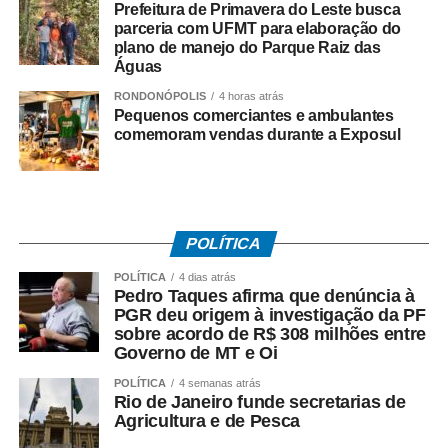
Seleção feminina encara
Prefeitura de Primavera do Leste busca
parceria com UFMT para elaboração do
Japão nas quartas
plano de manejo do Parque Raiz das
Águas
Terceira colocada na fase preliminar, a seleção brasileira
RONDONÓPOLIS
4 horas atrás
Pequenos comerciantes e ambulantes
feminina de vôlei terá pela frente o Japão (6º) nas quartas
comemoram vendas durante a Exposul
de final da Liga das Nações. O duelo está programado
para 22 de julho (uma quarta-feira), às 8h30 (horário de
Brasília), em Macau (China). As brasileiras buscam o
título inédito na competição.
POLÍTICA
Após a França, a Amarelinha terá pela frente os Estados
POLÍTICA
4 dias atrás
Unidos na quinta (16), às 22h, e no dia seguinte, encara a
Pedro Taques afirma que denúncia à
Polônia, também às 22h. O último duelo será contra a
PGR deu origem à investigação da PF
China, no domingo (19), às 14h.
sobre acordo de R$ 308 milhões entre
Governo de MT e Oi
A relação de atletas relacionados por Bernadinho inclui
POLÍTICA
4 semanas atrás
Cachopa e Brasília (levantadores); Darlan e Bryan
Rio de Janeiro funde secretarias de
Agricultura e de Pesca
(opostos); Lucarelli, Adriano, Honorato e Arthur Bento
(ponteiros); Flávio, Judson, Pinta e Barreto (centrais); e