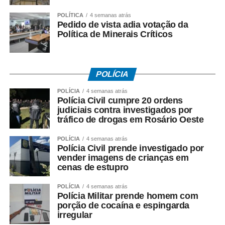
Maique e Pureza (líberos).
POLÍTICA
4 semanas atrás
Pedido de vista adia votação da
Política de Minerais Críticos
Os demais confrontos das quartas reunirão Estados
Unidos (1º) e China – embora fora zona de classificação,
o país asiático garantiu a oitava vaga por ser anfitrião da
fase final); a tricampeã Itália (2º) contra Holanda; e
POLÍCIA
Turquia (4ª) contra Canadá (5ª).
POLÍCIA
4 semanas atrás
Polícia Civil cumpre 20 ordens
[Post Instagram]
judiciais contra investigados por
tráfico de drogas em Rosário Oeste
POLÍCIA
4 semanas atrás
Jogos das quartas do torneio
Polícia Civil prende investigado por
vender imagens de crianças em
feminino
cenas de estupro
22/07 – 5h – Itália x Holanda
POLÍCIA
4 semanas atrás
Polícia Militar prende homem com
porção de cocaína e espingarda
22/07 – 8h30 –
Brasil x Japão
irregular