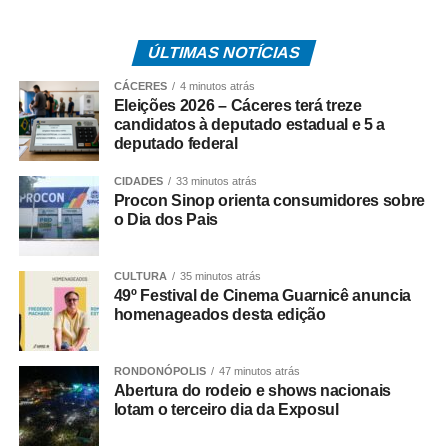
demonstra a importância de o país manter altas
coberturas vacinais. Este ano, 19 registros já foram
ÚLTIMAS NOTÍCIAS
confirmados.
CÁCERES
4 minutos atrás
Eleições 2026 – Cáceres terá treze
A entidade recomenda que todos os trabalhadores
candidatos à deputado estadual e 5 a
verifiquem sua situação vacinal e procurem uma unidade
deputado federal
básica de saúde caso não tenham comprovante de
CIDADES
33 minutos atrás
vacinação contra a doença ou tenham dúvidas sobre o
Procon Sinop orienta consumidores sobre
esquema recebido.
o Dia dos Pais
Um alerta também foi feito aos médicos do trabalho.
Durante consultas ocupacionais, exames
CULTURA
35 minutos atrás
49º Festival de Cinema Guarnicê anuncia
admissionais, periódicos, de retorno ao trabalho ou
homenageados desta edição
demissionais, esses profissionais devem orientar os
trabalhadores sobre a importância da vacinação e
esclarecer dúvidas
RONDONÓPOLIS
, especialmente entre profissionais
47 minutos atrás
Abertura do rodeio e shows nacionais
da saúde e outros grupos com maior risco de exposição.
lotam o terceiro dia da Exposul