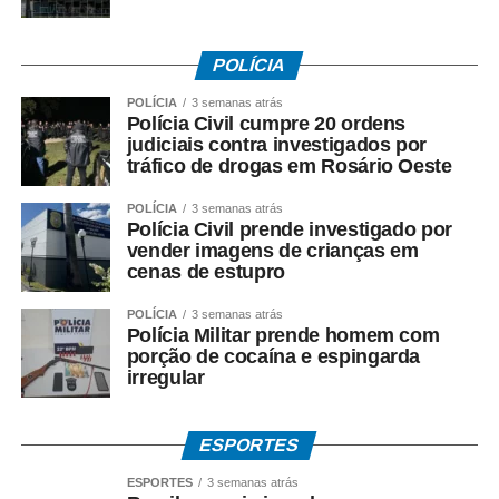
Em situações específicas definidas pelas autoridades
sanitárias, como ações de bloqueio vacinal, varredura em
POLÍCIA
áreas delimitadas ou viagens para locais com surto ativo,
crianças de 6 a 11 meses e 29 dias podem receber a
POLÍCIA
3 semanas atrás
Polícia Civil cumpre 20 ordens
chamada “dose zero”, que não substitui as doses
judiciais contra investigados por
previstas no calendário regular.
tráfico de drogas em Rosário Oeste
A vacina só é contraindicada para gestantes, crianças
POLÍCIA
3 semanas atrás
menores de 6 meses, pessoas com imunossupressão
Polícia Civil prende investigado por
vender imagens de crianças em
grave ou com histórico de reação alérgica grave a algum
cenas de estupro
dos componentes.
POLÍCIA
3 semanas atrás
Fonte: EBC Saúde
Polícia Militar prende homem com
porção de cocaína e espingarda
irregular
COMENTE ABAIXO:
WhatsApp
Facebook
Twitter
Messenger
ESPORTES
LinkedIn
Share
ESPORTES
3 semanas atrás