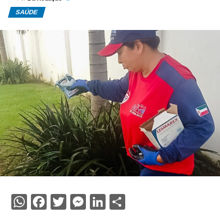
SAÚDE
WhatsApp
Facebook
Twitter
Messenger
LinkedIn
Share