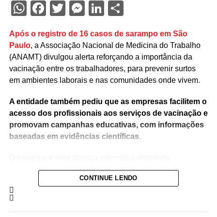
WhatsApp
Facebook
Twitter
Messenger
LinkedIn
Share
Após o registro de 16 casos de sarampo em São
Paulo
, a Associação Nacional de Medicina do Trabalho
(ANAMT) divulgou alerta reforçando a importância da
vacinação entre os trabalhadores, para prevenir surtos
em ambientes laborais e nas comunidades onde vivem.
A entidade também pediu que as empresas facilitem o
acesso dos profissionais aos serviços de vacinação e
promovam campanhas educativas, com informações
baseadas em evidências científicas
.
O sarampo é uma doença infecciosa altamente
transmissível, cuja prevenção depende,
CONTINUE LENDO
fundamentalmente, da vacinação. Embora o Brasil tenha
recuperado, em 2024, a certificação de eliminação da
circulação endêmica do vírus, casos importados e surtos
localizados continuam sendo registrados, o que