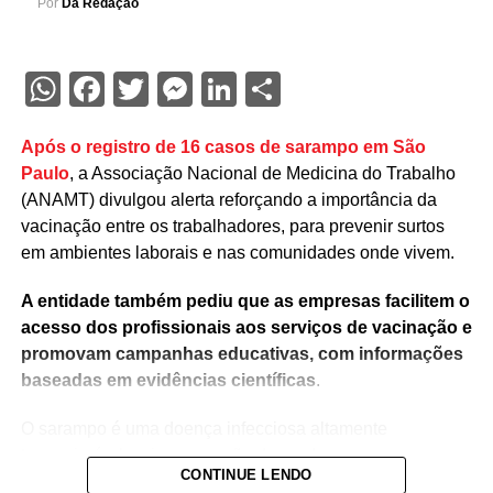
Por
Da Redação
WhatsApp
Facebook
Twitter
Messenger
LinkedIn
Share
Após o registro de 16 casos de sarampo em São
Paulo
, a Associação Nacional de Medicina do Trabalho
(ANAMT) divulgou alerta reforçando a importância da
vacinação entre os trabalhadores, para prevenir surtos
em ambientes laborais e nas comunidades onde vivem.
A entidade também pediu que as empresas facilitem o
acesso dos profissionais aos serviços de vacinação e
promovam campanhas educativas, com informações
baseadas em evidências científicas
.
O sarampo é uma doença infecciosa altamente
transmissível, cuja prevenção depende,
CONTINUE LENDO
fundamentalmente, da vacinação. Embora o Brasil tenha