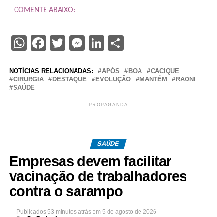
COMENTE ABAIXO:
WhatsApp
Facebook
Twitter
Messenger
LinkedIn
Share
NOTÍCIAS RELACIONADAS:
APÓS
BOA
CACIQUE
CIRURGIA
DESTAQUE
EVOLUÇÃO
MANTÉM
RAONI
SAÚDE
PROPAGANDA
SAÚDE
Empresas devem facilitar
vacinação de trabalhadores
contra o sarampo
Publicados
53 minutos atrás
em
5 de agosto de 2026