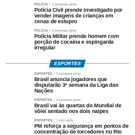
duas doses da vacina, independentemente da idade, em
POLÍCIA
3 semanas atrás
Polícia Civil prende investigado por
razão do maior risco de exposição ocupacional.
vender imagens de crianças em
cenas de estupro
Em situações específicas definidas pelas autoridades
sanitárias, como ações de bloqueio vacinal, varredura em
POLÍCIA
3 semanas atrás
Polícia Militar prende homem com
áreas delimitadas ou viagens para locais com surto ativo,
porção de cocaína e espingarda
crianças de 6 a 11 meses e 29 dias podem receber a
irregular
chamada “dose zero”, que não substitui as doses
previstas no calendário regular.
ESPORTES
A vacina só é contraindicada para gestantes, crianças
ESPORTES
3 semanas atrás
Brasil anuncia jogadores que
menores de 6 meses, pessoas com imunossupressão
disputarão 3ª semana da Liga das
grave ou com histórico de reação alérgica grave a algum
Nações
dos componentes.
ESPORTES
3 semanas atrás
Brasil vai às quartas do Mundial de
Fonte: EBC Saúde
vôlei sentado nos dois naipes
ESPORTES
1 mês atrás
COMENTE ABAIXO:
PM reforça a segurança em pontos de
concentração de torcedores no Rio