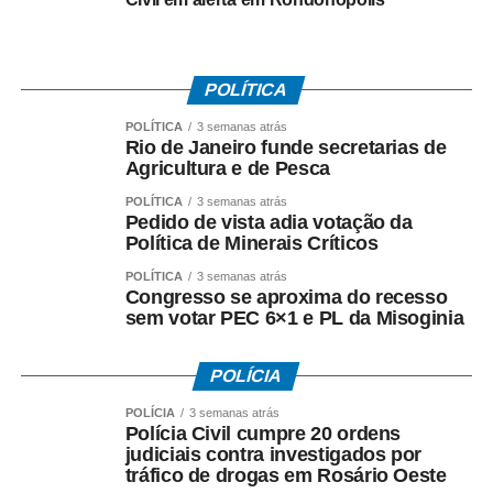
da saúde e outros grupos com maior risco de exposição.
Vacinação
POLÍTICA
A principal vacina contra o sarampo é a tríplice viral, que
POLÍTICA
3 semanas atrás
também protege contra a caxumba e rubéola e está
Rio de Janeiro funde secretarias de
Agricultura e de Pesca
disponível gratuitamente nas Unidades Básicas de
Saúde. O Programa Nacional de Imunizações prevê que
POLÍTICA
3 semanas atrás
Pedido de vista adia votação da
todas as crianças recebam uma dose aos 12 meses de
Política de Minerais Críticos
idade. Aos 15 meses, devem ser vacinadas com a tetra
viral, que previne também contra a varicela.
POLÍTICA
3 semanas atrás
Congresso se aproxima do recesso
sem votar PEC 6×1 e PL da Misoginia
Todas as pessoas de 1 a 29 anos que não possuam
comprovante de vacinação com duas doses devem
POLÍCIA
receber o esquema básico ou completá-lo
.
POLÍCIA
3 semanas atrás
Entre 30 e 59 anos, a vacinação das pessoas sem
Polícia Civil cumpre 20 ordens
histórico comprovado é feita com apenas uma dose. No
judiciais contra investigados por
tráfico de drogas em Rosário Oeste
entanto, os trabalhadores da saúde devem comprovar