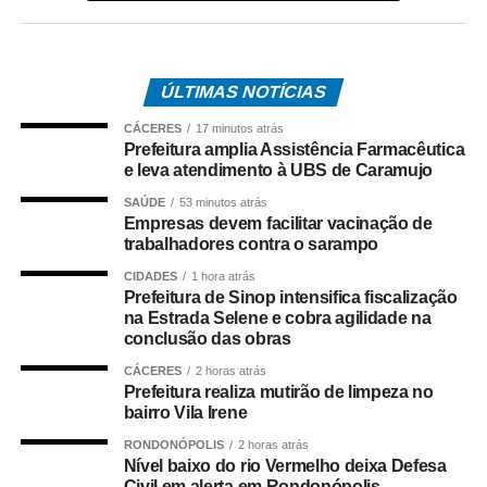
recuperado, em 2024, a certificação de eliminação da
circulação endêmica do vírus, casos importados e surtos
localizados continuam sendo registrados, o que
ÚLTIMAS NOTÍCIAS
demonstra a importância de o país manter altas
coberturas vacinais. Este ano, 19 registros já foram
CÁCERES
17 minutos atrás
confirmados.
Prefeitura amplia Assistência Farmacêutica
e leva atendimento à UBS de Caramujo
A entidade recomenda que todos os trabalhadores
SAÚDE
53 minutos atrás
verifiquem sua situação vacinal e procurem uma unidade
Empresas devem facilitar vacinação de
trabalhadores contra o sarampo
básica de saúde caso não tenham comprovante de
vacinação contra a doença ou tenham dúvidas sobre o
CIDADES
1 hora atrás
esquema recebido.
Prefeitura de Sinop intensifica fiscalização
na Estrada Selene e cobra agilidade na
conclusão das obras
Um alerta também foi feito aos médicos do trabalho.
Durante consultas ocupacionais, exames
CÁCERES
2 horas atrás
Prefeitura realiza mutirão de limpeza no
admissionais, periódicos, de retorno ao trabalho ou
bairro Vila Irene
demissionais, esses profissionais devem orientar os
RONDONÓPOLIS
2 horas atrás
trabalhadores sobre a importância da vacinação e
Nível baixo do rio Vermelho deixa Defesa
esclarecer dúvidas
, especialmente entre profissionais
Civil em alerta em Rondonópolis