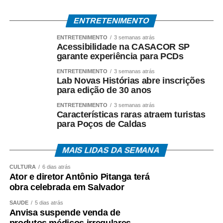
WhatsApp
Facebook
Twitter
Messenger
LinkedIn
Share
ENTRETENIMENTO
ENTRETENIMENTO
3 semanas atrás
Acessibilidade na CASACOR SP
garante experiência para PCDs
ENTRETENIMENTO
3 semanas atrás
Lab Novas Histórias abre inscrições
para edição de 30 anos
ENTRETENIMENTO
3 semanas atrás
Características raras atraem turistas
para Poços de Caldas
MAIS LIDAS DA SEMANA
CULTURA
6 dias atrás
Ator e diretor Antônio Pitanga terá
obra celebrada em Salvador
SAÚDE
5 dias atrás
Anvisa suspende venda de
produtos médicos irregulares