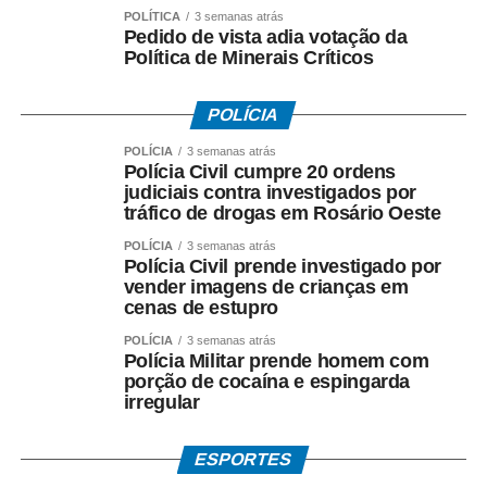
POLÍTICA
3 semanas atrás
feitos pelo SUS entre 2016 e 2025.
Pedido de vista adia votação da
Política de Minerais Críticos
Sozinho, o estado de São Paulo concentrou um terço dos
registros nacionais. Minas Gerais e Rio de Janeiro
POLÍCIA
aparecem na sequência. Entre as demais regiões, o Sul
somou 9.098 internações; o Nordeste, 15.985; o Centro-
POLÍCIA
3 semanas atrás
Polícia Civil cumpre 20 ordens
Oeste, 5.695; e o Norte, 3.022.
judiciais contra investigados por
tráfico de drogas em Rosário Oeste
POLÍCIA
3 semanas atrás
Polícia Civil prende investigado por
Fonte: EBC Saúde
vender imagens de crianças em
cenas de estupro
COMENTE ABAIXO:
POLÍCIA
3 semanas atrás
Polícia Militar prende homem com
porção de cocaína e espingarda
WhatsApp
Facebook
Twitter
Messenger
LinkedIn
Share
irregular
ESPORTES