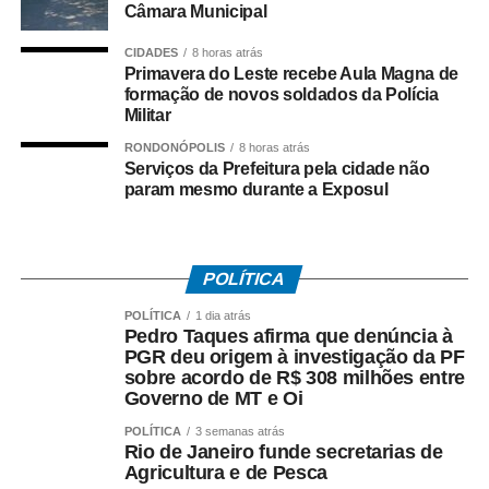
Câmara Municipal
correspondem à plástica mamária feminina não
estética, responsável por 82,3% das internações.
CIDADES
8 horas atrás
Primavera do Leste recebe Aula Magna de
formação de novos soldados da Polícia
O grupo inclui cirurgias com indicação médica para
Militar
corrigir deformidades congênitas, assimetrias
RONDONÓPOLIS
8 horas atrás
importantes, hipertrofia mamária associada a dores e
Serviços da Prefeitura pela cidade não
limitações físicas e sequelas provocadas por doenças ou
param mesmo durante a Exposul
tratamentos.
Os dados mostram ainda 12.600 internações para
reconstrução mamária pós-mastectomia, com implante de
POLÍTICA
prótese, além de 3.429 internações relacionadas à
POLÍTICA
1 dia atrás
reconstrução mamária pós-mastectomia total.
Pedro Taques afirma que denúncia à
PGR deu origem à investigação da PF
sobre acordo de R$ 308 milhões entre
Concentração no Sudeste
Governo de MT e Oi
Estados do Sudeste responderam por 50.848
POLÍTICA
3 semanas atrás
Rio de Janeiro funde secretarias de
internações, o equivalente a 56,1% de todos os
Agricultura e de Pesca
procedimentos mamários não estéticos e reconstrutivos