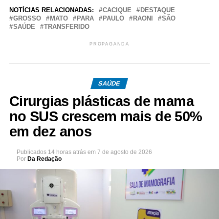
NOTÍCIAS RELACIONADAS:
CACIQUE
DESTAQUE
GROSSO
MATO
PARA
PAULO
RAONI
SÃO
SAÚDE
TRANSFERIDO
PROPAGANDA
SAÚDE
Cirurgias plásticas de mama
no SUS crescem mais de 50%
em dez anos
Publicados
14 horas atrás
em
7 de agosto de 2026
Por
Da Redação