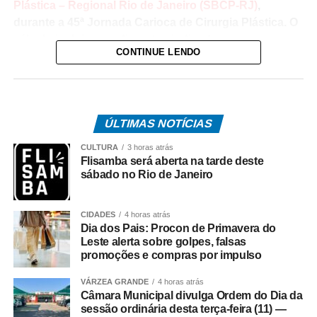
Plástica – Regional Rio de Janeiro (SBCP-RJ)
,
durante a 45ª Jornada Carioca de Cirurgia Plástica. O
cálculo inclui procedimentos indicados para
CONTINUE LENDO
reconstrução da mama e o tratamento de diferentes
alterações na estrutura da mama.
O levantamento mostra que, em dez anos, o SUS
aprovou 90.648 cirurgias plásticas mamárias. Os
ÚLTIMAS NOTÍCIAS
estados com maior registro desse tipo de intervenção
CULTURA
3 horas atrás
foram:
Flisamba será aberta na tarde deste
sábado no Rio de Janeiro
São Paulo – 30.265 operações;
Minas Gerais – 9.836;
CIDADES
4 horas atrás
Dia dos Pais: Procon de Primavera do
Rio de Janeiro – 9.115;
Leste alerta sobre golpes, falsas
promoções e compras por impulso
Rio Grande do Sul – 6 mil;
VÁRZEA GRANDE
4 horas atrás
Bahia – 5.731.
Câmara Municipal divulga Ordem do Dia da
sessão ordinária desta terça-feira (11) —
Do total de registros analisados, 74.619