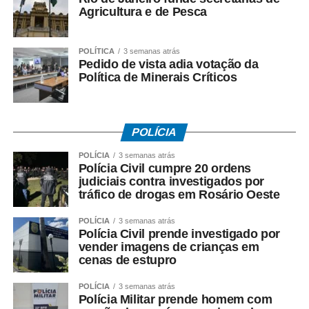
Agricultura e de Pesca
feitos pelo SUS entre 2016 e 2025.
Sozinho, o estado de São Paulo concentrou um terço dos
POLÍTICA
3 semanas atrás
registros nacionais. Minas Gerais e Rio de Janeiro
Pedido de vista adia votação da
aparecem na sequência. Entre as demais regiões, o Sul
Política de Minerais Críticos
somou 9.098 internações; o Nordeste, 15.985; o Centro-
Oeste, 5.695; e o Norte, 3.022.
POLÍCIA
POLÍCIA
3 semanas atrás
Polícia Civil cumpre 20 ordens
Fonte: EBC Saúde
judiciais contra investigados por
tráfico de drogas em Rosário Oeste
COMENTE ABAIXO:
POLÍCIA
3 semanas atrás
Polícia Civil prende investigado por
WhatsApp
Facebook
Twitter
Messenger
LinkedIn
Share
vender imagens de crianças em
cenas de estupro
POLÍCIA
3 semanas atrás
Polícia Militar prende homem com