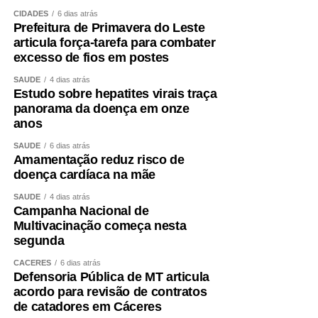
CIDADES
6 dias atrás
Prefeitura de Primavera do Leste
articula força-tarefa para combater
excesso de fios em postes
SAÚDE
4 dias atrás
Estudo sobre hepatites virais traça
panorama da doença em onze
anos
SAÚDE
6 dias atrás
Amamentação reduz risco de
doença cardíaca na mãe
SAÚDE
4 dias atrás
Campanha Nacional de
Multivacinação começa nesta
segunda
CÁCERES
6 dias atrás
Defensoria Pública de MT articula
acordo para revisão de contratos
de catadores em Cáceres