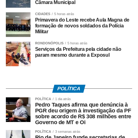
Câmara Municipal
correspondem à plástica mamária feminina não
estética, responsável por 82,3% das internações.
CIDADES
5 horas atrás
Primavera do Leste recebe Aula Magna de
formação de novos soldados da Polícia
O grupo inclui cirurgias com indicação médica para
Militar
corrigir deformidades congênitas, assimetrias
importantes, hipertrofia mamária associada a dores e
RONDONÓPOLIS
5 horas atrás
limitações físicas e sequelas provocadas por doenças ou
Serviços da Prefeitura pela cidade não
param mesmo durante a Exposul
tratamentos.
Os dados mostram ainda 12.600 internações para
reconstrução mamária pós-mastectomia, com implante de
prótese, além de 3.429 internações relacionadas à
POLÍTICA
reconstrução mamária pós-mastectomia total.
POLÍTICA
1 dia atrás
Pedro Taques afirma que denúncia à
Concentração no Sudeste
PGR deu origem à investigação da PF
sobre acordo de R$ 308 milhões entre
Estados do Sudeste responderam por 50.848
Governo de MT e Oi
internações, o equivalente a 56,1% de todos os
POLÍTICA
3 semanas atrás
procedimentos mamários não estéticos e reconstrutivos
Rio de Janeiro funde secretarias de