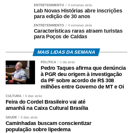
ENTRETENIMENTO
4 semanas atrás
Lab Novas Histórias abre inscrições
para edição de 30 anos
ENTRETENIMENTO
4 semanas atrás
Características raras atraem turistas
para Poços de Caldas
MAIS LIDAS DA SEMANA
POLÍTICA
1 dia atrás
Pedro Taques afirma que denúncia
à PGR deu origem à investigação
da PF sobre acordo de R$ 308
milhões entre Governo de MT e Oi
CULTURA
6 dias atrás
Feira do Cordel Brasileiro vai até
amanhã na Caixa Cultural Brasília
SAÚDE
6 dias atrás
Caminhadas buscam conscientizar
população sobre lipedema