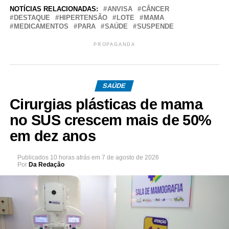
NOTÍCIAS RELACIONADAS:
ANVISA
CÂNCER
DESTAQUE
HIPERTENSÃO
LOTE
MAMA
MEDICAMENTOS
PARA
SAÚDE
SUSPENDE
PROPAGANDA
SAÚDE
Cirurgias plásticas de mama
no SUS crescem mais de 50%
em dez anos
Publicados
10 horas atrás
em
7 de agosto de 2026
Por
Da Redação