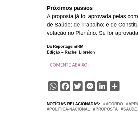
Próximos passos
A proposta já foi aprovada pelas co
de Saúde; de Trabalho; e de Constit
votação no Plenário. Se for aprovad
Da Reportagem/RM
Edição – Rachel Librelon
COMENTE ABAIXO:
WhatsApp
Facebook
Twitter
Messenge
Linked
Sha
NOTÍCIAS RELACIONADAS:
ACORDO
APR
POLITICA-NACIONAL
PROPOSTA
SAÚDE