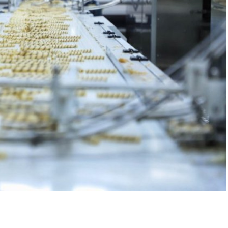
r
In
re