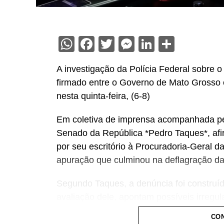
WhatsApp
Facebook
Twitter
Messenger
LinkedIn
Share
A investigação da Polícia Federal sobre
firmado entre o Governo de Mato Grosso e 
nesta quinta-feira, (6-8)
Em coletiva de imprensa acompanhada pe
Senado da República *Pedro Taques*, afi
por seu escritório à Procuradoria-Geral d
apuração que culminou na deflagração da
Segundo Taques, a denúncia foi construíd
avaliação dele, apontam possíveis irregu
e a operadora de telefonia.
CON