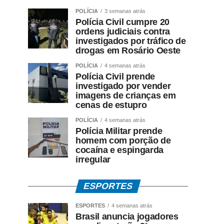
POLÍCIA
3 semanas atrás
Polícia Civil cumpre 20
ordens judiciais contra
investigados por tráfico de
drogas em Rosário Oeste
POLÍCIA
4 semanas atrás
Polícia Civil prende
investigado por vender
imagens de crianças em
cenas de estupro
POLÍCIA
4 semanas atrás
Polícia Militar prende
homem com porção de
cocaína e espingarda
irregular
ESPORTES
ESPORTES
4 semanas atrás
Brasil anuncia jogadores