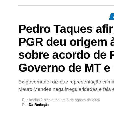
Pedro Taques afi
PGR deu origem à
sobre acordo de 
Governo de MT e 
Ex-governador diz que representação crimin
Mauro Mendes nega irregularidades e fala e
Publicados
2 dias atrás
em
6 de agosto de 2026
Por
Da Redação