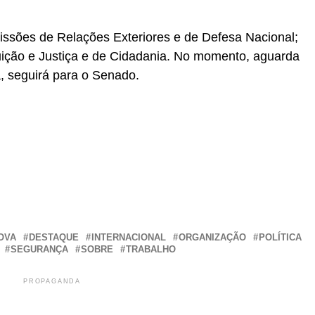
missões de Relações Exteriores e de Defesa Nacional;
uição e Justiça e de Cidadania. No momento, aguarda
a, seguirá para o Senado.
r
In
re
OVA
DESTAQUE
INTERNACIONAL
ORGANIZAÇÃO
POLÍTICA
SEGURANÇA
SOBRE
TRABALHO
PROPAGANDA