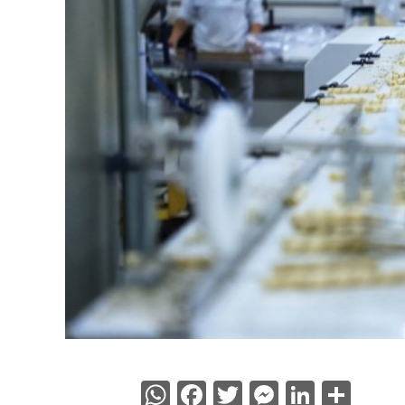
WhatsApp
Facebook
Twitter
Messenge
Linked
Sha