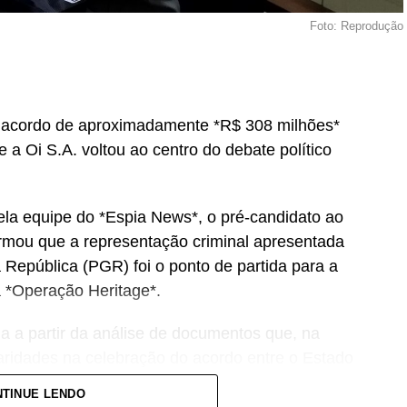
Foto: Reprodução
 o acordo de aproximadamente *R$ 308 milhões*
a Oi S.A. voltou ao centro do debate político
la equipe do *Espia News*, o pré-candidato ao
rmou que a representação criminal apresentada
a República (PGR) foi o ponto de partida para a
 *Operação Heritage*.
a a partir da análise de documentos que, na
laridades na celebração do acordo entre o Estado
TINUE LENDO