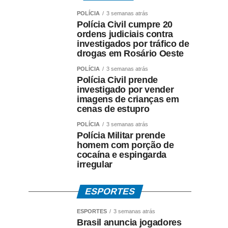
POLÍCIA
3 semanas atrás
Polícia Civil cumpre 20
ordens judiciais contra
investigados por tráfico de
drogas em Rosário Oeste
POLÍCIA
3 semanas atrás
Polícia Civil prende
investigado por vender
imagens de crianças em
cenas de estupro
POLÍCIA
3 semanas atrás
Polícia Militar prende
homem com porção de
cocaína e espingarda
irregular
ESPORTES
ESPORTES
3 semanas atrás
Brasil anuncia jogadores