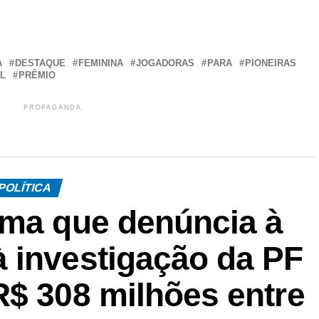
r
In
re
A
DESTAQUE
FEMININA
JOGADORAS
PARA
PIONEIRAS
AL
PRÊMIO
PROPAGANDA
POLÍTICA
rma que denúncia à
 investigação da PF
R$ 308 milhões entre