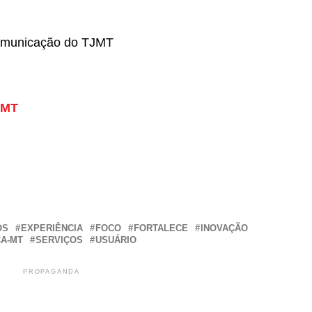
omunicação do TJMT
 MT
r
In
re
OS
EXPERIÊNCIA
FOCO
FORTALECE
INOVAÇÃO
CA-MT
SERVIÇOS
USUÁRIO
PROPAGANDA