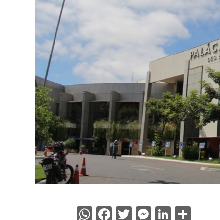
WhatsApp
Facebook
Twitter
Messenge
Linked
Sha