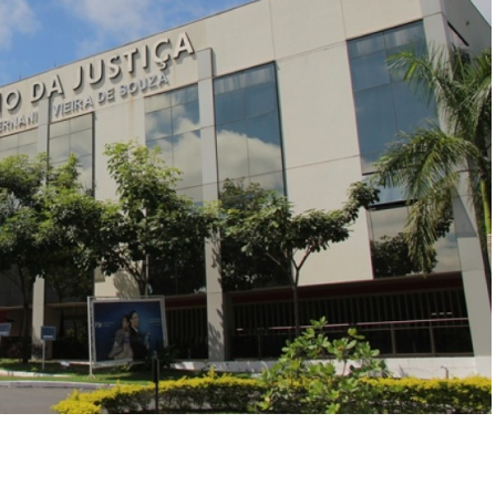
r
In
re