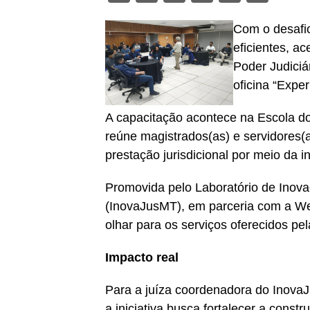
Com o desafio
eficientes, a
Poder Judiciá
oficina “Expe
A capacitação acontece na Escola do
reúne magistrados(as) e servidores
prestação jurisdicional por meio da i
Promovida pelo Laboratório de Inova
(InovaJusMT), em parceria com a We
olhar para os serviços oferecidos pela
Impacto real
Para a juíza coordenadora do Inova
a iniciativa busca fortalecer a cons