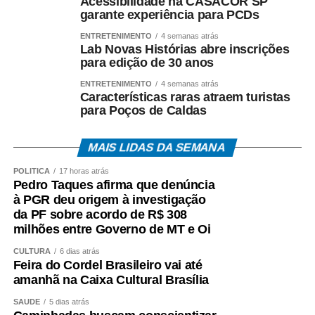
Acessibilidade na CASACOR SP
garante experiência para PCDs
A existência da investigação não representa condenação,
ENTRETENIMENTO
4 semanas atrás
e todos os investigados têm assegurados os direitos ao
Lab Novas Histórias abre inscrições
contraditório, à ampla defesa e à presunção de inocência.
para edição de 30 anos
ENTRETENIMENTO
4 semanas atrás
O *Espia News* continuará acompanhando o andamento
Características raras atraem turistas
do caso e trará novas informações à medida que houver
para Poços de Caldas
manifestações oficiais das autoridades e das partes
envolvidas.
MAIS LIDAS DA SEMANA
POLÍTICA
COMENTE ABAIXO:
17 horas atrás
Pedro Taques afirma que denúncia
à PGR deu origem à investigação
WhatsApp
Facebook
Twitter
Messenger
LinkedIn
Share
da PF sobre acordo de R$ 308
milhões entre Governo de MT e Oi
CULTURA
6 dias atrás
Feira do Cordel Brasileiro vai até
amanhã na Caixa Cultural Brasília
SAÚDE
5 dias atrás