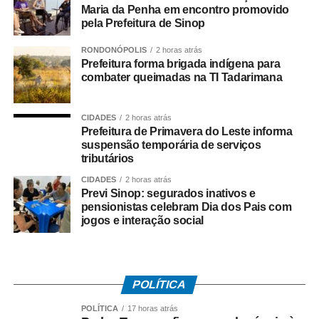
decisões judiciais favoráveis e que, por isso, não haveria
Maria da Penha em encontro promovido
fundamento jurídico para a celebração do acordo da
pela Prefeitura de Sinop
forma como ocorreu. Segundo ele, a legislação estadual
RONDONÓPOLIS
2 horas atrás
que criou a Câmara de Resolução Consensual de
Prefeitura forma brigada indígena para
Conflitos, a *Consenso-MT*, não autorizaria esse tipo de
combater queimadas na TI Tadarimana
negociação envolvendo créditos tributários.
O ex-governador também disse que sua equipe
CIDADES
2 horas atrás
Prefeitura de Primavera do Leste informa
identificou movimentações financeiras consideradas
suspensão temporária de serviços
suspeitas envolvendo fundos de investimento ligados aos
tributários
valores pagos no acordo. As informações foram reunidas
CIDADES
2 horas atrás
em uma representação encaminhada à PGR, que
Previ Sinop: segurados inativos e
posteriormente resultou na abertura das investigações
pensionistas celebram Dia dos Pais com
jogos e interação social
pela Polícia Federal.
*O que disse Pedro Taques*
Durante a coletiva, Taques fez duras críticas ao acordo
POLÍTICA
firmado pelo Governo do Estado e afirmou que:
– *A investigação da PF teve origem* na representação
POLÍTICA
17 horas atrás