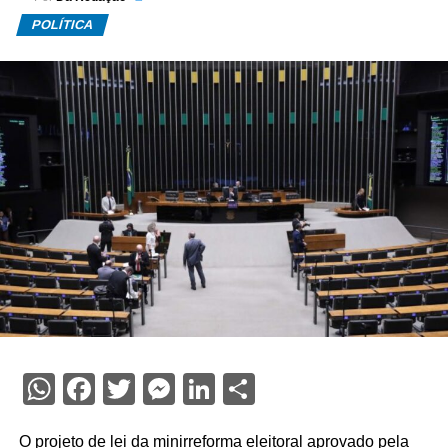
POLÍTICA
WhatsApp
Facebook
Twitter
Messenger
LinkedIn
Share
O projeto de lei da minirreforma eleitoral aprovado pela