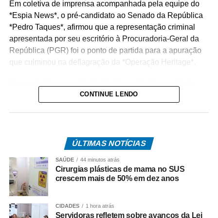
Em coletiva de imprensa acompanhada pela equipe do
*Espia News*, o pré-candidato ao Senado da República
*Pedro Taques*, afirmou que a representação criminal
apresentada por seu escritório à Procuradoria-Geral da
República (PGR) foi o ponto de partida para a apuração
que culminou na deflagração da *Operação Heritage*.
Segundo Taques, a denúncia foi construída a partir da
CONTINUE LENDO
análise de documentos que, na avaliação dele, apontam
possíveis irregularidades na celebração do acordo entre
o Estado e a operadora de telefonia.
*Como surgiu o caso*
ÚLTIMAS NOTÍCIAS
O acordo investigado envolve uma disputa tributária entre
SAÚDE
44 minutos atrás
o Governo de Mato Grosso e a Oi S.A., encerrada por
Cirurgias plásticas de mama no SUS
meio de um acordo administrativo que movimentou cerca
crescem mais de 50% em dez anos
de R$ 308 milhões.
CIDADES
1 hora atrás
Na coletiva, Pedro Taques afirmou que o Estado possuía
Servidoras refletem sobre avanços da Lei