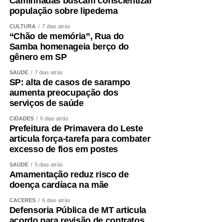
Caminhadas buscam conscientizar
população sobre lipedema
CULTURA
7 dias atrás
“Chão de memória”, Rua do
Samba homenageia berço do
gênero em SP
SAÚDE
7 dias atrás
SP: alta de casos de sarampo
aumenta preocupação dos
serviços de saúde
CIDADES
6 dias atrás
Prefeitura de Primavera do Leste
articula força-tarefa para combater
excesso de fios em postes
SAÚDE
5 dias atrás
Amamentação reduz risco de
doença cardíaca na mãe
CÁCERES
6 dias atrás
Defensoria Pública de MT articula
acordo para revisão de contratos