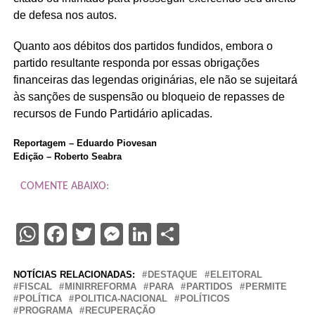
de defesa nos autos.
Quanto aos débitos dos partidos fundidos, embora o
partido resultante responda por essas obrigações
financeiras das legendas originárias, ele não se sujeitará
às sanções de suspensão ou bloqueio de repasses de
recursos de Fundo Partidário aplicadas.
Reportagem – Eduardo Piovesan
Edição – Roberto Seabra
COMENTE ABAIXO:
WhatsApp
Facebook
Twitter
Messenger
LinkedIn
Share
NOTÍCIAS RELACIONADAS:
DESTAQUE
ELEITORAL
FISCAL
MINIRREFORMA
PARA
PARTIDOS
PERMITE
POLÍTICA
POLITICA-NACIONAL
POLÍTICOS
PROGRAMA
RECUPERAÇÃO