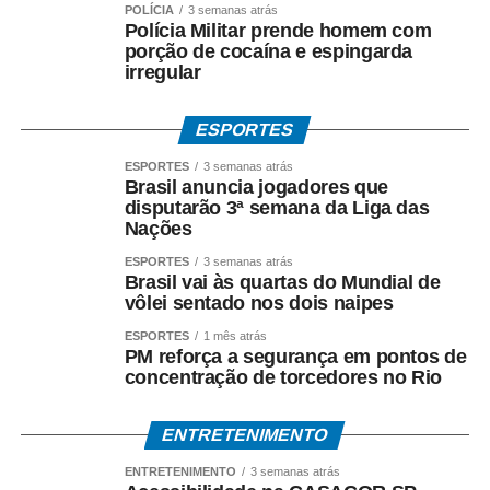
POLÍCIA
3 semanas atrás
privilegiada*.
Polícia Militar prende homem com
porção de cocaína e espingarda
irregular
Até o momento, a investigação segue em andamento e
não há condenação de qualquer investigado.
ESPORTES
*O que diz Mauro Mendes*
ESPORTES
3 semanas atrás
*Mauro Mendes nega todas as acusações.*
Brasil anuncia jogadores que
disputarão 3ª semana da Liga das
Em manifestações públicas, o ex-governador afirma que
Nações
o acordo foi celebrado dentro da legalidade, com
ESPORTES
3 semanas atrás
respaldo técnico e jurídico, e sustenta que a investigação
Brasil vai às quartas do Mundial de
esclarecerá a regularidade dos atos praticados durante
vôlei sentado nos dois naipes
sua gestão. Mendes também atribui as acusações ao
ESPORTES
1 mês atrás
ambiente de disputa política.
PM reforça a segurança em pontos de
concentração de torcedores no Rio
*Investigação continua*
A Polícia Federal prossegue com a coleta de provas e a
ENTRETENIMENTO
análise dos documentos apreendidos durante a
ENTRETENIMENTO
3 semanas atrás
Operação Heritage.