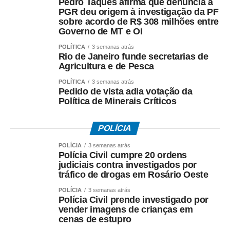
Pedro Taques afirma que denúncia à
criminal apresentada por seu escritório;
PGR deu origem à investigação da PF
– *O acordo com a Oi foi ilegal*, em sua avaliação;
sobre acordo de R$ 308 milhões entre
– *Houve falhas nos critérios* utilizados para definir os
Governo de MT e Oi
valores envolvidos;
POLÍTICA
3 semanas atrás
– *O fluxo dos recursos públicos precisa ser esclarecido*
Rio de Janeiro funde secretarias de
pelas autoridades responsáveis.
Agricultura e de Pesca
POLÍTICA
3 semanas atrás
O ex-governador destacou ainda que as medidas
Pedido de vista adia votação da
cautelares da Operação Heritage foram autorizadas pelo
Política de Minerais Críticos
Supremo Tribunal Federal após manifestação da
Procuradoria-Geral da República.
POLÍCIA
*O que investiga a Polícia Federal*
POLÍCIA
3 semanas atrás
Polícia Civil cumpre 20 ordens
A Operação Heritage apura se houve irregularidades na
judiciais contra investigados por
negociação envolvendo recursos públicos destinados ao
tráfico de drogas em Rosário Oeste
acordo com a Oi.
POLÍCIA
3 semanas atrás
Polícia Civil prende investigado por
Entre os crimes investigados estão: *organização
vender imagens de crianças em
criminosa, peculato, lavagem de dinheiro, crimes contra o
cenas de estupro
Sistema Financeiro Nacional e uso de informação