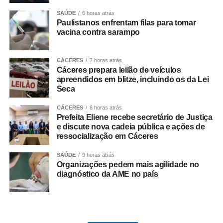
SAÚDE
6 horas atrás
Na coletiva, Pedro Taques afirmou que o Estado possuía
Paulistanos enfrentam filas para tomar
decisões judiciais favoráveis e que, por isso, não haveria
vacina contra sarampo
fundamento jurídico para a celebração do acordo da
forma como ocorreu. Segundo ele, a legislação estadual
CÁCERES
7 horas atrás
que criou a Câmara de Resolução Consensual de
Cáceres prepara leilão de veículos
Conflitos, a *Consenso-MT*, não autorizaria esse tipo de
apreendidos em blitze, incluindo os da Lei
negociação envolvendo créditos tributários.
Seca
O ex-governador também disse que sua equipe
CÁCERES
8 horas atrás
Prefeita Eliene recebe secretário de Justiça
identificou movimentações financeiras consideradas
e discute nova cadeia pública e ações de
suspeitas envolvendo fundos de investimento ligados aos
ressocialização em Cáceres
valores pagos no acordo. As informações foram reunidas
SAÚDE
9 horas atrás
em uma representação encaminhada à PGR, que
Organizações pedem mais agilidade no
posteriormente resultou na abertura das investigações
diagnóstico da AME no país
pela Polícia Federal.
*O que disse Pedro Taques*
Durante a coletiva, Taques fez duras críticas ao acordo