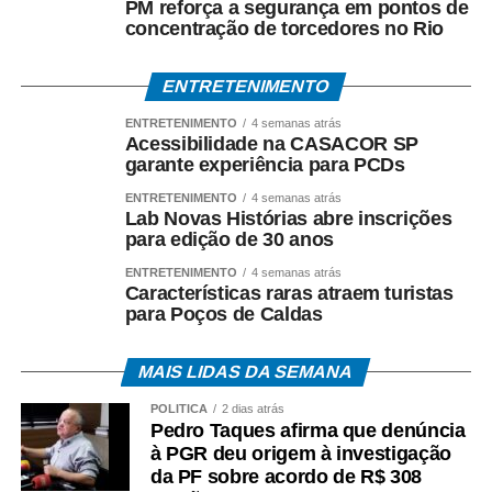
PM reforça a segurança em pontos de
análise dos documentos apreendidos durante a
concentração de torcedores no Rio
Operação Heritage.
ENTRETENIMENTO
A existência da investigação não representa condenação,
e todos os investigados têm assegurados os direitos ao
ENTRETENIMENTO
4 semanas atrás
Acessibilidade na CASACOR SP
contraditório, à ampla defesa e à presunção de inocência.
garante experiência para PCDs
O *Espia News* continuará acompanhando o andamento
ENTRETENIMENTO
4 semanas atrás
Lab Novas Histórias abre inscrições
do caso e trará novas informações à medida que houver
para edição de 30 anos
manifestações oficiais das autoridades e das partes
envolvidas.
ENTRETENIMENTO
4 semanas atrás
Características raras atraem turistas
para Poços de Caldas
COMENTE ABAIXO:
MAIS LIDAS DA SEMANA
WhatsApp
Facebook
Twitter
Messenger
LinkedIn
Share
POLÍTICA
2 dias atrás
Pedro Taques afirma que denúncia
à PGR deu origem à investigação
da PF sobre acordo de R$ 308