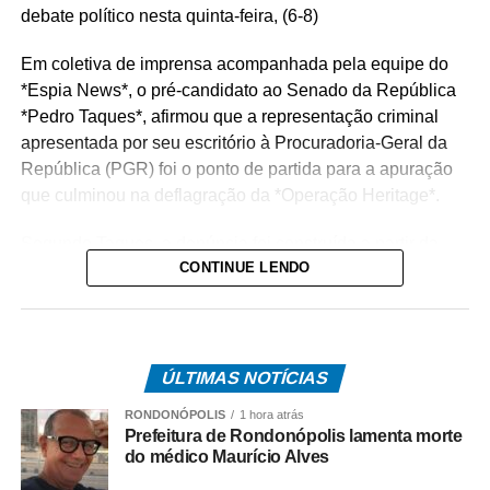
debate político nesta quinta-feira, (6-8)
Em coletiva de imprensa acompanhada pela equipe do
*Espia News*, o pré-candidato ao Senado da República
*Pedro Taques*, afirmou que a representação criminal
apresentada por seu escritório à Procuradoria-Geral da
República (PGR) foi o ponto de partida para a apuração
que culminou na deflagração da *Operação Heritage*.
Segundo Taques, a denúncia foi construída a partir da
CONTINUE LENDO
análise de documentos que, na avaliação dele, apontam
possíveis irregularidades na celebração do acordo entre
o Estado e a operadora de telefonia.
*Como surgiu o caso*
ÚLTIMAS NOTÍCIAS
O acordo investigado envolve uma disputa tributária entre
RONDONÓPOLIS
1 hora atrás
o Governo de Mato Grosso e a Oi S.A., encerrada por
Prefeitura de Rondonópolis lamenta morte
meio de um acordo administrativo que movimentou cerca
do médico Maurício Alves
de R$ 308 milhões.