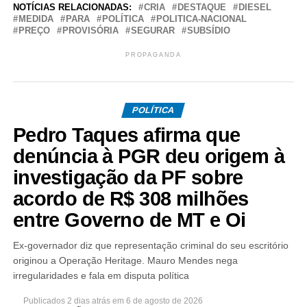
NOTÍCIAS RELACIONADAS:
CRIA
DESTAQUE
DIESEL
MEDIDA
PARA
POLÍTICA
POLITICA-NACIONAL
PREÇO
PROVISÓRIA
SEGURAR
SUBSÍDIO
PROPAGANDA
POLÍTICA
Pedro Taques afirma que
denúncia à PGR deu origem à
investigação da PF sobre
acordo de R$ 308 milhões
entre Governo de MT e Oi
Ex-governador diz que representação criminal do seu escritório
originou a Operação Heritage. Mauro Mendes nega
irregularidades e fala em disputa política
Publicados
2 dias atrás
em
6 de agosto de 2026