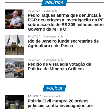
firmado pelo Governo do Estado e afirmou que:
POLÍTICA
– *A investigação da PF teve origem* na representação
POLÍTICA
2 dias atrás
criminal apresentada por seu escritório;
Pedro Taques afirma que denúncia à
– *O acordo com a Oi foi ilegal*, em sua avaliação;
PGR deu origem à investigação da PF
sobre acordo de R$ 308 milhões entre
– *Houve falhas nos critérios* utilizados para definir os
Governo de MT e Oi
valores envolvidos;
– *O fluxo dos recursos públicos precisa ser esclarecido*
POLÍTICA
4 semanas atrás
Rio de Janeiro funde secretarias de
pelas autoridades responsáveis.
Agricultura e de Pesca
O ex-governador destacou ainda que as medidas
cautelares da Operação Heritage foram autorizadas pelo
POLÍTICA
4 semanas atrás
Pedido de vista adia votação da
Supremo Tribunal Federal após manifestação da
Política de Minerais Críticos
Procuradoria-Geral da República.
*O que investiga a Polícia Federal*
A Operação Heritage apura se houve irregularidades na
POLÍCIA
negociação envolvendo recursos públicos destinados ao
POLÍCIA
4 semanas atrás
acordo com a Oi.
Polícia Civil cumpre 20 ordens
judiciais contra investigados por