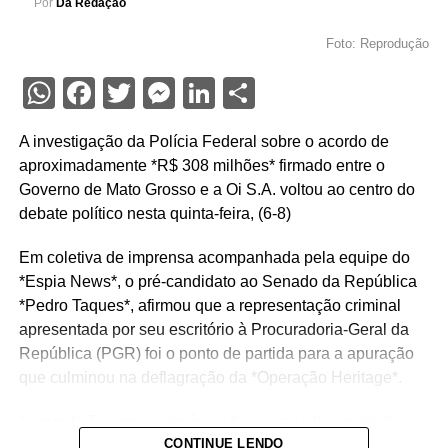
Por
Da Redação
Foto: Reprodução
WhatsApp
Facebook
Twitter
Messenger
LinkedIn
Share
A investigação da Polícia Federal sobre o acordo de
aproximadamente *R$ 308 milhões* firmado entre o
Governo de Mato Grosso e a Oi S.A. voltou ao centro do
debate político nesta quinta-feira, (6-8)
Em coletiva de imprensa acompanhada pela equipe do
*Espia News*, o pré-candidato ao Senado da República
*Pedro Taques*, afirmou que a representação criminal
apresentada por seu escritório à Procuradoria-Geral da
República (PGR) foi o ponto de partida para a apuração
que culminou na deflagração da *Operação Heritage*.
Segundo Taques, a denúncia foi construída a partir da
CONTINUE LENDO
análise de documentos que, na avaliação dele, apontam