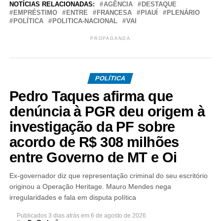
NOTÍCIAS RELACIONADAS:
AGÊNCIA
DESTAQUE
EMPRÉSTIMO
ENTRE
FRANCESA
PIAUÍ
PLENÁRIO
POLÍTICA
POLITICA-NACIONAL
VAI
PROPAGANDA
POLÍTICA
Pedro Taques afirma que
denúncia à PGR deu origem à
investigação da PF sobre
acordo de R$ 308 milhões
entre Governo de MT e Oi
Ex-governador diz que representação criminal do seu escritório
originou a Operação Heritage. Mauro Mendes nega
irregularidades e fala em disputa política
Publicados
3 dias atrás
em
6 de agosto de 2026