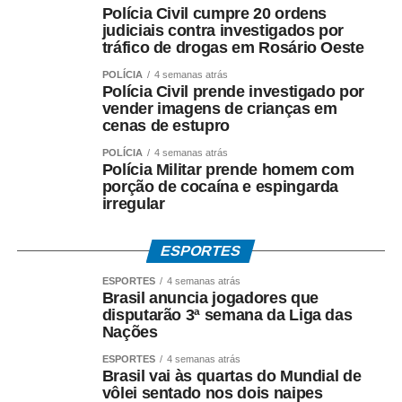
Polícia Civil cumpre 20 ordens
Supremo Tribunal Federal após manifestação da
judiciais contra investigados por
Procuradoria-Geral da República.
tráfico de drogas em Rosário Oeste
*O que investiga a Polícia Federal*
POLÍCIA
4 semanas atrás
Polícia Civil prende investigado por
A Operação Heritage apura se houve irregularidades na
vender imagens de crianças em
negociação envolvendo recursos públicos destinados ao
cenas de estupro
acordo com a Oi.
POLÍCIA
4 semanas atrás
Polícia Militar prende homem com
Entre os crimes investigados estão: *organização
porção de cocaína e espingarda
criminosa, peculato, lavagem de dinheiro, crimes contra o
irregular
Sistema Financeiro Nacional e uso de informação
privilegiada*.
ESPORTES
ESPORTES
4 semanas atrás
Até o momento, a investigação segue em andamento e
Brasil anuncia jogadores que
não há condenação de qualquer investigado.
disputarão 3ª semana da Liga das
Nações
*O que diz Mauro Mendes*
ESPORTES
4 semanas atrás
*Mauro Mendes nega todas as acusações.*
Brasil vai às quartas do Mundial de
vôlei sentado nos dois naipes