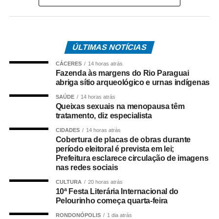
possíveis irregularidades na celebração do acordo entre
o Estado e a operadora de telefonia.
*Como surgiu o caso*
ÚLTIMAS NOTÍCIAS
O acordo investigado envolve uma disputa tributária entre
CÁCERES
14 horas atrás
o Governo de Mato Grosso e a Oi S.A., encerrada por
Fazenda às margens do Rio Paraguai
meio de um acordo administrativo que movimentou cerca
abriga sítio arqueológico e urnas indígenas
de R$ 308 milhões.
SAÚDE
14 horas atrás
Queixas sexuais na menopausa têm
Na coletiva, Pedro Taques afirmou que o Estado possuía
tratamento, diz especialista
decisões judiciais favoráveis e que, por isso, não haveria
CIDADES
14 horas atrás
fundamento jurídico para a celebração do acordo da
Cobertura de placas de obras durante
forma como ocorreu. Segundo ele, a legislação estadual
período eleitoral é prevista em lei;
Prefeitura esclarece circulação de imagens
que criou a Câmara de Resolução Consensual de
nas redes sociais
Conflitos, a *Consenso-MT*, não autorizaria esse tipo de
negociação envolvendo créditos tributários.
CULTURA
20 horas atrás
10ª Festa Literária Internacional do
Pelourinho começa quarta-feira
O ex-governador também disse que sua equipe
identificou movimentações financeiras consideradas
RONDONÓPOLIS
1 dia atrás