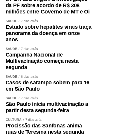
envolvidas.
da PF sobre acordo de R$ 308
milhões entre Governo de MT e Oi
COMENTE ABAIXO:
SAÚDE
7 dias atrás
Estudo sobre hepatites virais traça
WhatsApp
Facebook
Twitter
Messenger
LinkedIn
Share
panorama da doença em onze
anos
SAÚDE
7 dias atrás
Campanha Nacional de
Multivacinação começa nesta
segunda
SAÚDE
6 dias atrás
Casos de sarampo sobem para 16
em São Paulo
SAÚDE
7 dias atrás
São Paulo inicia multivacinação a
partir desta segunda-feira
CULTURA
7 dias atrás
Procissão das Sanfonas anima
ruas de Teresina nesta segunda