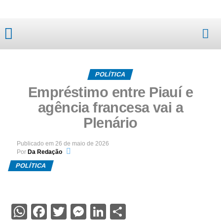
Mato Grosso
POLÍTICA
Empréstimo entre Piauí e
agência francesa vai a
Plenário
Publicado em
26 de maio de 2026
Por
Da Redação
POLÍTICA
WhatsApp
Facebook
Twitter
Messenger
LinkedIn
Share