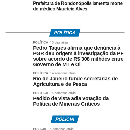
Prefeitura de Rondonópolis lamenta morte
suspeitas envolvendo fundos de investimento ligados aos
do médico Maurício Alves
valores pagos no acordo. As informações foram reunidas
em uma representação encaminhada à PGR, que
posteriormente resultou na abertura das investigações
POLÍTICA
pela Polícia Federal.
POLÍTICA
3 dias atrás
*O que disse Pedro Taques*
Pedro Taques afirma que denúncia à
Durante a coletiva, Taques fez duras críticas ao acordo
PGR deu origem à investigação da PF
sobre acordo de R$ 308 milhões entre
firmado pelo Governo do Estado e afirmou que:
Governo de MT e Oi
– *A investigação da PF teve origem* na representação
criminal apresentada por seu escritório;
POLÍTICA
4 semanas atrás
Rio de Janeiro funde secretarias de
– *O acordo com a Oi foi ilegal*, em sua avaliação;
Agricultura e de Pesca
– *Houve falhas nos critérios* utilizados para definir os
POLÍTICA
4 semanas atrás
valores envolvidos;
Pedido de vista adia votação da
– *O fluxo dos recursos públicos precisa ser esclarecido*
Política de Minerais Críticos
pelas autoridades responsáveis.
POLÍCIA
O ex-governador destacou ainda que as medidas
cautelares da Operação Heritage foram autorizadas pelo
POLÍCIA
4 semanas atrás