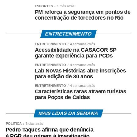
Em manifestações públicas, o ex-governador afirma que
ESPORTES
1 mês atrás
o acordo foi celebrado dentro da legalidade, com
PM reforça a segurança em pontos de
respaldo técnico e jurídico, e sustenta que a investigação
concentração de torcedores no Rio
esclarecerá a regularidade dos atos praticados durante
sua gestão. Mendes também atribui as acusações ao
ENTRETENIMENTO
ambiente de disputa política.
ENTRETENIMENTO
4 semanas atrás
Acessibilidade na CASACOR SP
*Investigação continua*
garante experiência para PCDs
A Polícia Federal prossegue com a coleta de provas e a
ENTRETENIMENTO
4 semanas atrás
análise dos documentos apreendidos durante a
Lab Novas Histórias abre inscrições
Operação Heritage.
para edição de 30 anos
ENTRETENIMENTO
4 semanas atrás
A existência da investigação não representa condenação,
Características raras atraem turistas
e todos os investigados têm assegurados os direitos ao
para Poços de Caldas
contraditório, à ampla defesa e à presunção de inocência.
MAIS LIDAS DA SEMANA
O *Espia News* continuará acompanhando o andamento
do caso e trará novas informações à medida que houver
POLÍTICA
3 dias atrás
Pedro Taques afirma que denúncia
manifestações oficiais das autoridades e das partes
à PGR deu origem à investigação