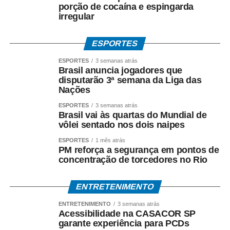
criminosa, peculato, lavagem de dinheiro, crimes contra o
porção de cocaína e espingarda
irregular
Sistema Financeiro Nacional e uso de informação
privilegiada*.
ESPORTES
Até o momento, a investigação segue em andamento e
ESPORTES
3 semanas atrás
não há condenação de qualquer investigado.
Brasil anuncia jogadores que
disputarão 3ª semana da Liga das
*O que diz Mauro Mendes*
Nações
*Mauro Mendes nega todas as acusações.*
ESPORTES
3 semanas atrás
Brasil vai às quartas do Mundial de
Em manifestações públicas, o ex-governador afirma que
vôlei sentado nos dois naipes
o acordo foi celebrado dentro da legalidade, com
ESPORTES
1 mês atrás
respaldo técnico e jurídico, e sustenta que a investigação
PM reforça a segurança em pontos de
concentração de torcedores no Rio
esclarecerá a regularidade dos atos praticados durante
sua gestão. Mendes também atribui as acusações ao
ambiente de disputa política.
ENTRETENIMENTO
ENTRETENIMENTO
3 semanas atrás
*Investigação continua*
Acessibilidade na CASACOR SP
A Polícia Federal prossegue com a coleta de provas e a
garante experiência para PCDs