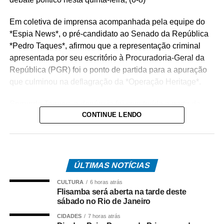
Em coletiva de imprensa acompanhada pela equipe do
*Espia News*, o pré-candidato ao Senado da República
*Pedro Taques*, afirmou que a representação criminal
apresentada por seu escritório à Procuradoria-Geral da
República (PGR) foi o ponto de partida para a apuração
que culminou na deflagração da *Operação Heritage*.
Segundo Taques, a denúncia foi construída a partir da
CONTINUE LENDO
análise de documentos que, na avaliação dele, apontam
possíveis irregularidades na celebração do acordo entre
o Estado e a operadora de telefonia.
*Como surgiu o caso*
ÚLTIMAS NOTÍCIAS
O acordo investigado envolve uma disputa tributária entre
CULTURA
6 horas atrás
o Governo de Mato Grosso e a Oi S.A., encerrada por
Flisamba será aberta na tarde deste
meio de um acordo administrativo que movimentou cerca
sábado no Rio de Janeiro
de R$ 308 milhões.
CIDADES
7 horas atrás