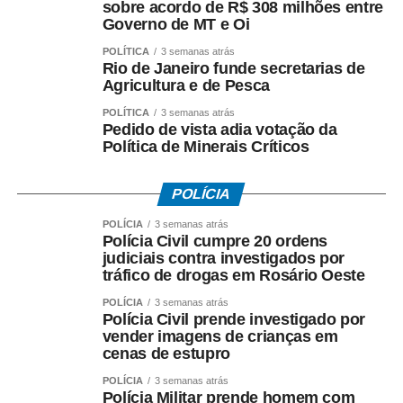
sobre acordo de R$ 308 milhões entre
– *A investigação da PF teve origem* na representação
Governo de MT e Oi
criminal apresentada por seu escritório;
POLÍTICA
3 semanas atrás
– *O acordo com a Oi foi ilegal*, em sua avaliação;
Rio de Janeiro funde secretarias de
– *Houve falhas nos critérios* utilizados para definir os
Agricultura e de Pesca
valores envolvidos;
POLÍTICA
3 semanas atrás
– *O fluxo dos recursos públicos precisa ser esclarecido*
Pedido de vista adia votação da
pelas autoridades responsáveis.
Política de Minerais Críticos
O ex-governador destacou ainda que as medidas
POLÍCIA
cautelares da Operação Heritage foram autorizadas pelo
Supremo Tribunal Federal após manifestação da
POLÍCIA
3 semanas atrás
Polícia Civil cumpre 20 ordens
Procuradoria-Geral da República.
judiciais contra investigados por
tráfico de drogas em Rosário Oeste
*O que investiga a Polícia Federal*
POLÍCIA
3 semanas atrás
A Operação Heritage apura se houve irregularidades na
Polícia Civil prende investigado por
negociação envolvendo recursos públicos destinados ao
vender imagens de crianças em
acordo com a Oi.
cenas de estupro
POLÍCIA
3 semanas atrás
Entre os crimes investigados estão: *organização
Polícia Militar prende homem com