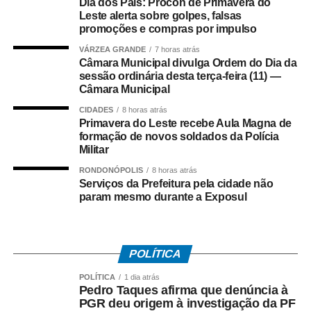
Dia dos Pais: Procon de Primavera do
Na coletiva, Pedro Taques afirmou que o Estado possuía
Leste alerta sobre golpes, falsas
decisões judiciais favoráveis e que, por isso, não haveria
promoções e compras por impulso
fundamento jurídico para a celebração do acordo da
VÁRZEA GRANDE
7 horas atrás
forma como ocorreu. Segundo ele, a legislação estadual
Câmara Municipal divulga Ordem do Dia da
sessão ordinária desta terça-feira (11) —
que criou a Câmara de Resolução Consensual de
Câmara Municipal
Conflitos, a *Consenso-MT*, não autorizaria esse tipo de
negociação envolvendo créditos tributários.
CIDADES
8 horas atrás
Primavera do Leste recebe Aula Magna de
formação de novos soldados da Polícia
O ex-governador também disse que sua equipe
Militar
identificou movimentações financeiras consideradas
RONDONÓPOLIS
8 horas atrás
suspeitas envolvendo fundos de investimento ligados aos
Serviços da Prefeitura pela cidade não
valores pagos no acordo. As informações foram reunidas
param mesmo durante a Exposul
em uma representação encaminhada à PGR, que
posteriormente resultou na abertura das investigações
pela Polícia Federal.
POLÍTICA
*O que disse Pedro Taques*
POLÍTICA
1 dia atrás
Durante a coletiva, Taques fez duras críticas ao acordo
Pedro Taques afirma que denúncia à
PGR deu origem à investigação da PF
firmado pelo Governo do Estado e afirmou que: