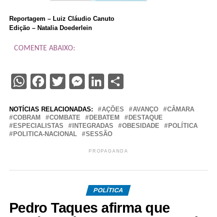
Reportagem – Luiz Cláudio Canuto
Edição – Natalia Doederlein
COMENTE ABAIXO:
WhatsApp
Facebook
Twitter
Messenger
LinkedIn
Share
NOTÍCIAS RELACIONADAS:
AÇÕES
AVANÇO
CÂMARA
COBRAM
COMBATE
DEBATEM
DESTAQUE
ESPECIALISTAS
INTEGRADAS
OBESIDADE
POLÍTICA
POLITICA-NACIONAL
SESSÃO
PROPAGANDA
POLÍTICA
Pedro Taques afirma que