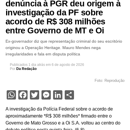
denúncia à PGR deu origem à
investigação da PF sobre
acordo de R$ 308 milhões
entre Governo de MT e Oi
Ex-governador diz que representação criminal do seu escritório
originou a Operação Heritage. Mauro Mendes nega
irregularidades e fala em disputa política
Publicados
1 dia atrás
em
6 de agosto de 2026
Por
Da Redação
Foto: Reprodução
WhatsApp
Facebook
Twitter
Messenger
LinkedIn
Share
A investigação da Polícia Federal sobre o acordo de
aproximadamente *R$ 308 milhões* firmado entre o
Governo de Mato Grosso e a Oi S.A. voltou ao centro do
debate político nesta quinta-feira, (6-8)