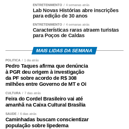
análise dos documentos apreendidos durante a
ENTRETENIMENTO
4 semanas atrás
Operação Heritage.
Lab Novas Histórias abre inscrições
para edição de 30 anos
A existência da investigação não representa condenação,
ENTRETENIMENTO
4 semanas atrás
e todos os investigados têm assegurados os direitos ao
Características raras atraem turistas
contraditório, à ampla defesa e à presunção de inocência.
para Poços de Caldas
O *Espia News* continuará acompanhando o andamento
MAIS LIDAS DA SEMANA
do caso e trará novas informações à medida que houver
manifestações oficiais das autoridades e das partes
POLÍTICA
1 dia atrás
Pedro Taques afirma que denúncia
envolvidas.
à PGR deu origem à investigação
da PF sobre acordo de R$ 308
COMENTE ABAIXO:
milhões entre Governo de MT e Oi
CULTURA
7 dias atrás
WhatsApp
Facebook
Twitter
Messenger
LinkedIn
Share
Feira do Cordel Brasileiro vai até
amanhã na Caixa Cultural Brasília
SAÚDE
6 dias atrás
Caminhadas buscam conscientizar
população sobre lipedema