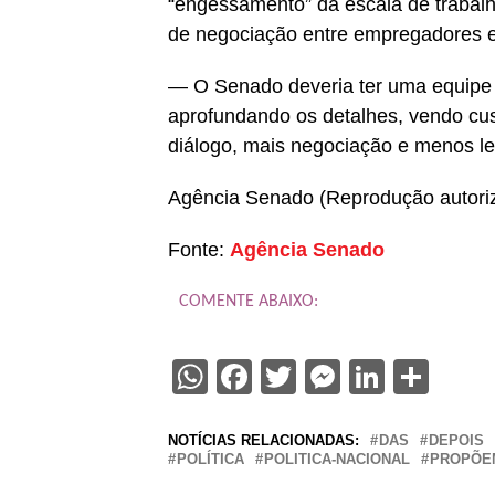
“engessamento” da escala de trabalh
de negociação entre empregadores e
— O Senado deveria ter uma equipe 
aprofundando os detalhes, vendo cus
diálogo, mais negociação e menos l
Agência Senado (Reprodução autori
Fonte:
Agência Senado
COMENTE ABAIXO:
WhatsApp
Facebook
Twitter
Messenge
Linked
Sha
NOTÍCIAS RELACIONADAS:
DAS
DEPOIS
POLÍTICA
POLITICA-NACIONAL
PROPÕE