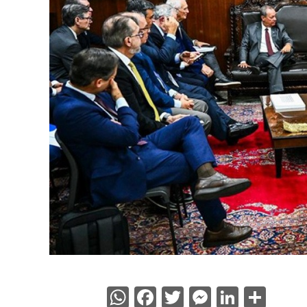
WhatsApp
Facebook
Twitter
Messenge
Linked
Sha