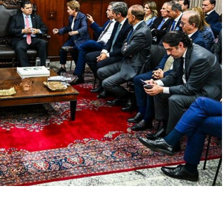
r
In
re