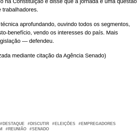
o na Constituição e disse que a jornada é uma questão
 trabalhadores.
técnica aprofundando, ouvindo todos os segmentos,
to-benefício, vendo os interesses do país. Mais
egislação — defendeu.
zada mediante citação da Agência Senado)
r
In
re
DESTAQUE
DISCUTIR
ELEIÇÕES
EMPREGADORES
M
REUNIÃO
SENADO