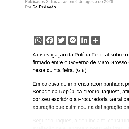
Publicados
2 dias atrás
em
6 de agosto de 2026
Por
Da Redação
WhatsApp
Facebook
Twitter
Messenger
LinkedIn
Share
A investigação da Polícia Federal sobre
firmado entre o Governo de Mato Grosso e 
nesta quinta-feira, (6-8)
Em coletiva de imprensa acompanhada pe
Senado da República *Pedro Taques*, afi
por seu escritório à Procuradoria-Geral d
apuração que culminou na deflagração da
Segundo Taques, a denúncia foi construíd
avaliação dele, apontam possíveis irregu