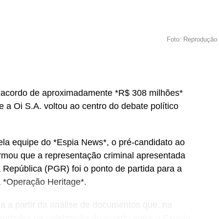
Foto: Reprodução
 o acordo de aproximadamente *R$ 308 milhões*
a Oi S.A. voltou ao centro do debate político
la equipe do *Espia News*, o pré-candidato ao
rmou que a representação criminal apresentada
a República (PGR) foi o ponto de partida para a
 *Operação Heritage*.
a a partir da análise de documentos que, na
laridades na celebração do acordo entre o Estado