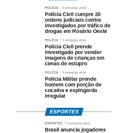
POLÍCIA
3 semanas atrás
Polícia Civil cumpre 20
ordens judiciais contra
investigados por tráfico de
drogas em Rosário Oeste
POLÍCIA
4 semanas atrás
Polícia Civil prende
investigado por vender
imagens de crianças em
cenas de estupro
POLÍCIA
4 semanas atrás
Polícia Militar prende
homem com porção de
cocaína e espingarda
irregular
ESPORTES
ESPORTES
3 semanas atrás
Brasil anuncia jogadores