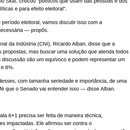
o Skaf, criticou “políticos que usam das pessoas e dos
ticas e para efeito eleitoral”.
eríodo eleitoral, vamos discutir isso com a
necessária — propôs.
al da Indústria (CNI), Ricardo Alban, disse que a
 as propostas, mas buscar uma solução que atenda todos
em discussão são um equívoco e podem representar um
 e 8%.
desses, com tamanha seriedade e importância, de uma
é que o Senado vai entender isso — disse Alban.
ala 6×1 precisa ser feita de maneira técnica,
des impactadas. Ele afirmou ser contra o