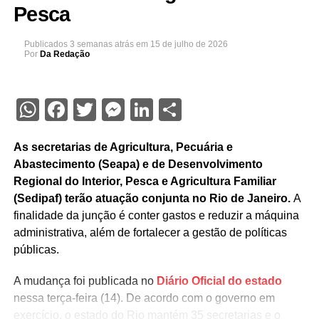
Pesca
Publicados
3 semanas atrás
em
15 de julho de 2026
Por
Da Redação
WhatsApp
Facebook
Twitter
Messenger
LinkedIn
Share
As secretarias de Agricultura, Pecuária e
Abastecimento (Seapa) e de Desenvolvimento
Regional do Interior, Pesca e Agricultura Familiar
(Sedipaf) terão atuação conjunta no Rio de Janeiro.
A
finalidade da junção é conter gastos e reduzir a máquina
administrativa, além de fortalecer a gestão de políticas
públicas.
A mudança foi publicada no
Diário Oficial do estado
nessa terça-feira (14). De acordo com o governo em
exercício, o estado do Rio mantém 35 secretarias e o