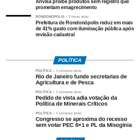
Anvisa proíbe produtos sem registro que
prometiam emagrecimento
Perfil
RONDONÓPOLIS
3 horas atrás
Prefeitura de Rondonópolis reduz em mais
A nova secretaria será comandada pelo médico
de 41% gasto com iluminação pública após
veterinário Ricardo Augusto Rosa Mansur que já
revisão cadastral
atuou como coordenador de Fomento Agropecuário e
de Defesa Sanitária Animal na Secretaria de
Agricultura, Pecuária, Pesca e Abastecimento.
POLÍTICA
Mansur também foi diretor-técnico na Empresa de
Assistência Técnica e Extensão Rural do Estado do
POLÍTICA
3 semanas atrás
Rio de Janeiro funde secretarias de
Rio de Janeiro (Emater-Rio).
Agricultura e de Pesca
POLÍTICA
3 semanas atrás
Pedido de vista adia votação da
Política de Minerais Críticos
POLÍTICA
3 semanas atrás
COMENTE ABAIXO:
Congresso se aproxima do recesso
sem votar PEC 6×1 e PL da Misoginia
WhatsApp
Facebook
Twitter
Messenger
LinkedIn
Share