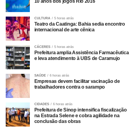
planejamento, coordenação, execução e
10 anos dos jogos Rio 2016
acompanhamento de ações nas áreas de agricultura,
pecuária, pesca, aquicultura, abastecimento, agricultura
CULTURA
5 horas atrás
familiar e desenvolvimento regional.
Teatro da Caatinga: Bahia sedia encontro
internacional de arte cênica
A unificação das pastas também elimina sobreposição de
competências, evita duplicidade de estruturas
CÁCERES
5 horas atrás
administrativas e torna a tomada de decisões mais ágil,
Prefeitura amplia Assistência Farmacêutica
fortalecendo a integração entre os órgãos e entidades
e leva atendimento à UBS de Caramujo
ligados ao setor produtivo rural.
SAÚDE
6 horas atrás
Perfil
Empresas devem facilitar vacinação de
trabalhadores contra o sarampo
A nova secretaria será comandada pelo médico
veterinário Ricardo Augusto Rosa Mansur que já
CIDADES
6 horas atrás
atuou como coordenador de Fomento Agropecuário e
Prefeitura de Sinop intensifica fiscalização
de Defesa Sanitária Animal na Secretaria de
na Estrada Selene e cobra agilidade na
Agricultura, Pecuária, Pesca e Abastecimento.
conclusão das obras
Mansur também foi diretor-técnico na Empresa de