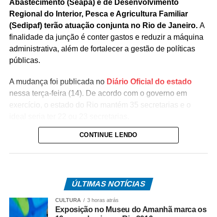
Abastecimento (Seapa) e de Desenvolvimento
Regional do Interior, Pesca e Agricultura Familiar
(Sedipaf) terão atuação conjunta no Rio de Janeiro.
A
finalidade da junção é conter gastos e reduzir a máquina
administrativa, além de fortalecer a gestão de políticas
públicas.
A mudança foi publicada no
Diário Oficial do estado
nessa terça-feira (14). De acordo com o governo em
exercício, o estado do Rio mantém 35 secretarias e o
ideal seria ter 22 ou 23 secretarias.
CONTINUE LENDO
Com a reorganização, a Secretaria de Estado de
Desenvolvimento Regional do Interior, Pesca e
Agricultura Familiar passa a concentrar as atribuições
das duas pastas e será comandada pelo médico
ÚLTIMAS NOTÍCIAS
veterinário Ricardo Augusto Rosa Mansur.
CULTURA
3 horas atrás
Com a junção, um único órgão ficará responsável pelo
Exposição no Museu do Amanhã marca os