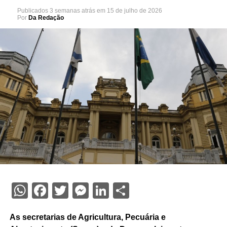
Publicados
3 semanas atrás
em
15 de julho de 2026
Por
Da Redação
WhatsApp
Facebook
Twitter
Messenger
LinkedIn
Share
As secretarias de Agricultura, Pecuária e