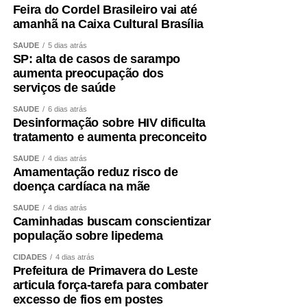
Feira do Cordel Brasileiro vai até
amanhã na Caixa Cultural Brasília
SAÚDE
5 dias atrás
SP: alta de casos de sarampo
aumenta preocupação dos
serviços de saúde
SAÚDE
6 dias atrás
Desinformação sobre HIV dificulta
tratamento e aumenta preconceito
SAÚDE
4 dias atrás
Amamentação reduz risco de
doença cardíaca na mãe
SAÚDE
4 dias atrás
Caminhadas buscam conscientizar
população sobre lipedema
CIDADES
4 dias atrás
Prefeitura de Primavera do Leste
articula força-tarefa para combater
excesso de fios em postes