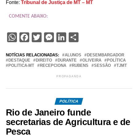
Fonte:
Tribunal de Justiça de MT – MT
COMENTE ABAIXO:
WhatsApp
Facebook
Twitter
Messenger
LinkedIn
Share
NOTÍCIAS RELACIONADAS:
ALUNOS
DESEMBARGADOR
DESTAQUE
DIREITO
DURANTE
OLIVEIRA
POLÍTICA
POLITICA-MT
RECEPCIONA
RUBENS
SESSÃO
TJMT
PROPAGANDA
POLÍTICA
Rio de Janeiro funde
secretarias de Agricultura e de
Pesca