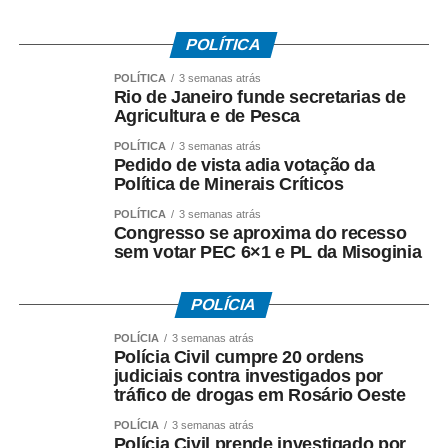
Assistência Técnica e Extensão Rural do Estado do
Rio de Janeiro (Emater-Rio).
POLÍTICA
POLÍTICA
3 semanas atrás
Rio de Janeiro funde secretarias de
Agricultura e de Pesca
COMENTE ABAIXO:
POLÍTICA
3 semanas atrás
Pedido de vista adia votação da
Política de Minerais Críticos
WhatsApp
Facebook
Twitter
Messenger
LinkedIn
Share
POLÍTICA
3 semanas atrás
Congresso se aproxima do recesso
sem votar PEC 6×1 e PL da Misoginia
POLÍCIA
POLÍCIA
3 semanas atrás
Polícia Civil cumpre 20 ordens
judiciais contra investigados por
tráfico de drogas em Rosário Oeste
POLÍCIA
3 semanas atrás
Polícia Civil prende investigado por