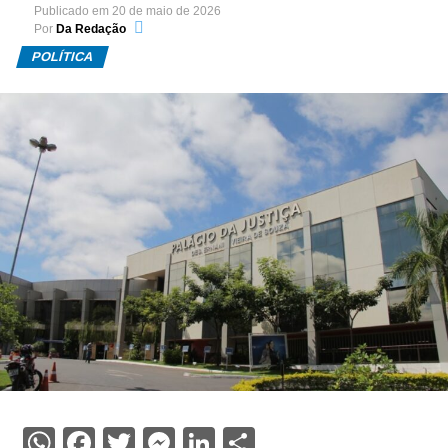
Publicado em
20 de maio de 2026
Por
Da Redação
POLÍTICA
WhatsApp
Facebook
Twitter
Messenger
LinkedIn
Share