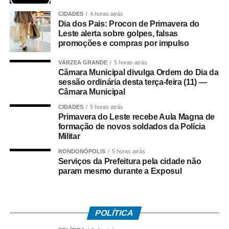
CIDADES
4 horas atrás
Na coletiva, Pedro Taques afirmou que o Estado possuía
Dia dos Pais: Procon de Primavera do
decisões judiciais favoráveis e que, por isso, não haveria
Leste alerta sobre golpes, falsas
fundamento jurídico para a celebração do acordo da
promoções e compras por impulso
forma como ocorreu. Segundo ele, a legislação estadual
VÁRZEA GRANDE
5 horas atrás
que criou a Câmara de Resolução Consensual de
Câmara Municipal divulga Ordem do Dia da
Conflitos, a *Consenso-MT*, não autorizaria esse tipo de
sessão ordinária desta terça-feira (11) —
negociação envolvendo créditos tributários.
Câmara Municipal
CIDADES
5 horas atrás
O ex-governador também disse que sua equipe
Primavera do Leste recebe Aula Magna de
identificou movimentações financeiras consideradas
formação de novos soldados da Polícia
Militar
suspeitas envolvendo fundos de investimento ligados aos
valores pagos no acordo. As informações foram reunidas
RONDONÓPOLIS
5 horas atrás
em uma representação encaminhada à PGR, que
Serviços da Prefeitura pela cidade não
param mesmo durante a Exposul
posteriormente resultou na abertura das investigações
pela Polícia Federal.
*O que disse Pedro Taques*
POLÍTICA
Durante a coletiva, Taques fez duras críticas ao acordo