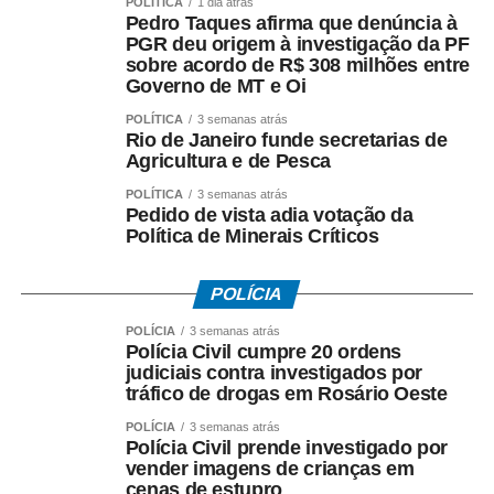
POLÍTICA
1 dia atrás
firmado pelo Governo do Estado e afirmou que:
Pedro Taques afirma que denúncia à
– *A investigação da PF teve origem* na representação
PGR deu origem à investigação da PF
criminal apresentada por seu escritório;
sobre acordo de R$ 308 milhões entre
Governo de MT e Oi
– *O acordo com a Oi foi ilegal*, em sua avaliação;
– *Houve falhas nos critérios* utilizados para definir os
POLÍTICA
3 semanas atrás
Rio de Janeiro funde secretarias de
valores envolvidos;
Agricultura e de Pesca
– *O fluxo dos recursos públicos precisa ser esclarecido*
pelas autoridades responsáveis.
POLÍTICA
3 semanas atrás
Pedido de vista adia votação da
Política de Minerais Críticos
O ex-governador destacou ainda que as medidas
cautelares da Operação Heritage foram autorizadas pelo
POLÍCIA
Supremo Tribunal Federal após manifestação da
Procuradoria-Geral da República.
POLÍCIA
3 semanas atrás
Polícia Civil cumpre 20 ordens
*O que investiga a Polícia Federal*
judiciais contra investigados por
tráfico de drogas em Rosário Oeste
A Operação Heritage apura se houve irregularidades na
negociação envolvendo recursos públicos destinados ao
POLÍCIA
3 semanas atrás
Polícia Civil prende investigado por
acordo com a Oi.
vender imagens de crianças em
cenas de estupro