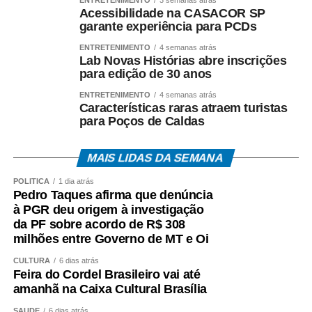
Acessibilidade na CASACOR SP
análise dos documentos apreendidos durante a
garante experiência para PCDs
Operação Heritage.
ENTRETENIMENTO
4 semanas atrás
Lab Novas Histórias abre inscrições
A existência da investigação não representa condenação,
para edição de 30 anos
e todos os investigados têm assegurados os direitos ao
contraditório, à ampla defesa e à presunção de inocência.
ENTRETENIMENTO
4 semanas atrás
Características raras atraem turistas
para Poços de Caldas
O *Espia News* continuará acompanhando o andamento
do caso e trará novas informações à medida que houver
MAIS LIDAS DA SEMANA
manifestações oficiais das autoridades e das partes
envolvidas.
POLÍTICA
1 dia atrás
Pedro Taques afirma que denúncia
COMENTE ABAIXO:
à PGR deu origem à investigação
da PF sobre acordo de R$ 308
milhões entre Governo de MT e Oi
WhatsApp
Facebook
Twitter
Messenger
LinkedIn
Share
CULTURA
6 dias atrás
Feira do Cordel Brasileiro vai até
amanhã na Caixa Cultural Brasília
SAÚDE
6 dias atrás