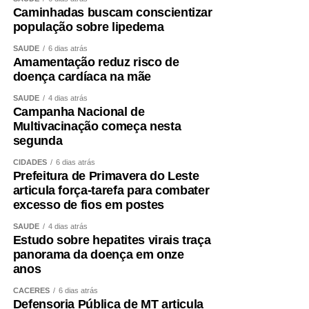
Caminhadas buscam conscientizar
população sobre lipedema
SAÚDE
6 dias atrás
Amamentação reduz risco de
doença cardíaca na mãe
SAÚDE
4 dias atrás
Campanha Nacional de
Multivacinação começa nesta
segunda
CIDADES
6 dias atrás
Prefeitura de Primavera do Leste
articula força-tarefa para combater
excesso de fios em postes
SAÚDE
4 dias atrás
Estudo sobre hepatites virais traça
panorama da doença em onze
anos
CÁCERES
6 dias atrás
Defensoria Pública de MT articula