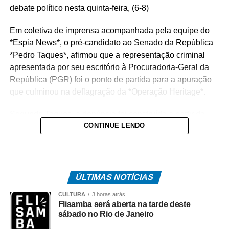
debate político nesta quinta-feira, (6-8)
Em coletiva de imprensa acompanhada pela equipe do
*Espia News*, o pré-candidato ao Senado da República
*Pedro Taques*, afirmou que a representação criminal
apresentada por seu escritório à Procuradoria-Geral da
República (PGR) foi o ponto de partida para a apuração
que culminou na deflagração da *Operação Heritage*.
Segundo Taques, a denúncia foi construída a partir da
CONTINUE LENDO
análise de documentos que, na avaliação dele, apontam
possíveis irregularidades na celebração do acordo entre
o Estado e a operadora de telefonia.
*Como surgiu o caso*
ÚLTIMAS NOTÍCIAS
O acordo investigado envolve uma disputa tributária entre
CULTURA
3 horas atrás
o Governo de Mato Grosso e a Oi S.A., encerrada por
Flisamba será aberta na tarde deste
meio de um acordo administrativo que movimentou cerca
sábado no Rio de Janeiro
de R$ 308 milhões.