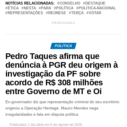
NOTÍCIAS RELACIONADAS:
CONSELHO
DESTAQUE
ÉTICA
NESTA
PARA
POLÍTICA
POLITICA-NACIONAL
REPRESENTAÇÕES
REÚNESE
TERÇA
VOTAR
PROPAGANDA
POLÍTICA
Pedro Taques afirma que
denúncia à PGR deu origem à
investigação da PF sobre
acordo de R$ 308 milhões
entre Governo de MT e Oi
Ex-governador diz que representação criminal do seu escritório
originou a Operação Heritage. Mauro Mendes nega
irregularidades e fala em disputa política
Publicados
1 dia atrás
em
6 de agosto de 2026