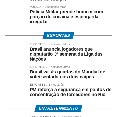
Entre os crimes investigados estão: *organização
criminosa, peculato, lavagem de dinheiro, crimes contra o
POLÍCIA
3 semanas atrás
Polícia Militar prende homem com
Sistema Financeiro Nacional e uso de informação
porção de cocaína e espingarda
privilegiada*.
irregular
Até o momento, a investigação segue em andamento e
ESPORTES
não há condenação de qualquer investigado.
ESPORTES
3 semanas atrás
Brasil anuncia jogadores que
*O que diz Mauro Mendes*
disputarão 3ª semana da Liga das
*Mauro Mendes nega todas as acusações.*
Nações
Em manifestações públicas, o ex-governador afirma que
ESPORTES
3 semanas atrás
Brasil vai às quartas do Mundial de
o acordo foi celebrado dentro da legalidade, com
vôlei sentado nos dois naipes
respaldo técnico e jurídico, e sustenta que a investigação
ESPORTES
1 mês atrás
esclarecerá a regularidade dos atos praticados durante
PM reforça a segurança em pontos de
sua gestão. Mendes também atribui as acusações ao
concentração de torcedores no Rio
ambiente de disputa política.
ENTRETENIMENTO
*Investigação continua*
A Polícia Federal prossegue com a coleta de provas e a
ENTRETENIMENTO
3 semanas atrás