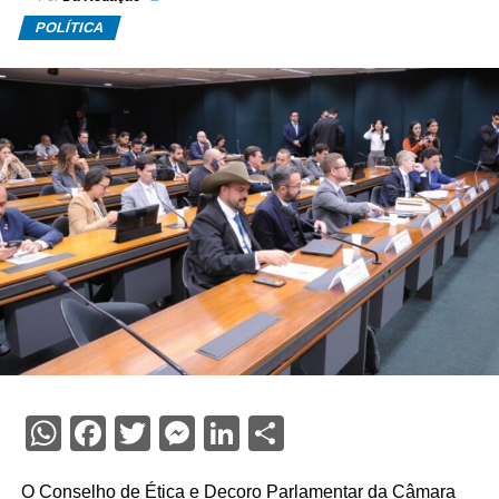
POLÍTICA
WhatsApp
Facebook
Twitter
Messenger
LinkedIn
Share
O
Conselho de Ética e Decoro Parlamentar
da Câmara