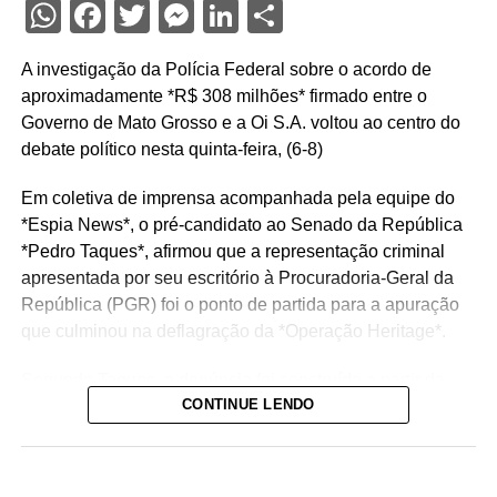
WhatsApp
Facebook
Twitter
Messenger
LinkedIn
Share
A investigação da Polícia Federal sobre o acordo de
aproximadamente *R$ 308 milhões* firmado entre o
Governo de Mato Grosso e a Oi S.A. voltou ao centro do
debate político nesta quinta-feira, (6-8)
Em coletiva de imprensa acompanhada pela equipe do
*Espia News*, o pré-candidato ao Senado da República
*Pedro Taques*, afirmou que a representação criminal
apresentada por seu escritório à Procuradoria-Geral da
República (PGR) foi o ponto de partida para a apuração
que culminou na deflagração da *Operação Heritage*.
Segundo Taques, a denúncia foi construída a partir da
CONTINUE LENDO
análise de documentos que, na avaliação dele, apontam
possíveis irregularidades na celebração do acordo entre
o Estado e a operadora de telefonia.