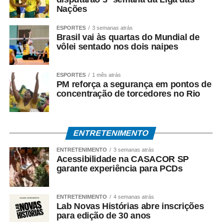
Nações
sua gestão. Mendes também atribui as acusações ao
ambiente de disputa política.
ESPORTES
3 semanas atrás
Brasil vai às quartas do Mundial de
*Investigação continua*
vôlei sentado nos dois naipes
A Polícia Federal prossegue com a coleta de provas e a
análise dos documentos apreendidos durante a
ESPORTES
1 mês atrás
Operação Heritage.
PM reforça a segurança em pontos de
concentração de torcedores no Rio
A existência da investigação não representa condenação,
e todos os investigados têm assegurados os direitos ao
contraditório, à ampla defesa e à presunção de inocência.
ENTRETENIMENTO
O *Espia News* continuará acompanhando o andamento
ENTRETENIMENTO
3 semanas atrás
Acessibilidade na CASACOR SP
do caso e trará novas informações à medida que houver
garante experiência para PCDs
manifestações oficiais das autoridades e das partes
envolvidas.
ENTRETENIMENTO
4 semanas atrás
Lab Novas Histórias abre inscrições
COMENTE ABAIXO:
para edição de 30 anos