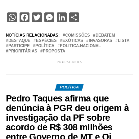
WhatsApp
Facebook
Twitter
Messenger
LinkedIn
Share
NOTÍCIAS RELACIONADAS:
COMISSÕES
DEBATEM
DESTAQUE
ESPÉCIES
EXÓTICAS
INVASORAS
LISTA
PARTICIPE
POLÍTICA
POLITICA-NACIONAL
PRIORITÁRIAS
PROPOSTA
PROPAGANDA
POLÍTICA
Pedro Taques afirma que
denúncia à PGR deu origem à
investigação da PF sobre
acordo de R$ 308 milhões
entre Governo de MT e Oi