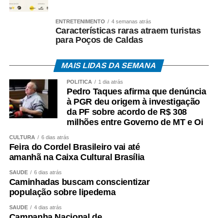
WhatsApp
Facebook
Twitter
Messenger
LinkedIn
Share
ENTRETENIMENTO
4 semanas atrás
Características raras atraem turistas
para Poços de Caldas
MAIS LIDAS DA SEMANA
POLÍTICA
1 dia atrás
Pedro Taques afirma que denúncia
à PGR deu origem à investigação
da PF sobre acordo de R$ 308
milhões entre Governo de MT e Oi
CULTURA
6 dias atrás
Feira do Cordel Brasileiro vai até
amanhã na Caixa Cultural Brasília
SAÚDE
6 dias atrás
Caminhadas buscam conscientizar
população sobre lipedema
SAÚDE
4 dias atrás
Campanha Nacional de