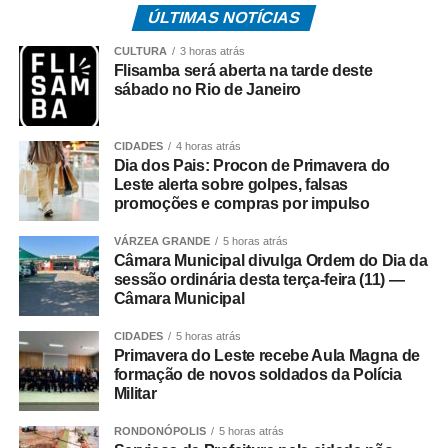
*Como surgiu o caso*
ÚLTIMAS NOTÍCIAS
O acordo investigado envolve uma disputa tributária entre
CULTURA
3 horas atrás
o Governo de Mato Grosso e a Oi S.A., encerrada por
Flisamba será aberta na tarde deste
meio de um acordo administrativo que movimentou cerca
sábado no Rio de Janeiro
de R$ 308 milhões.
CIDADES
4 horas atrás
Na coletiva, Pedro Taques afirmou que o Estado possuía
Dia dos Pais: Procon de Primavera do
decisões judiciais favoráveis e que, por isso, não haveria
Leste alerta sobre golpes, falsas
fundamento jurídico para a celebração do acordo da
promoções e compras por impulso
forma como ocorreu. Segundo ele, a legislação estadual
VÁRZEA GRANDE
5 horas atrás
que criou a Câmara de Resolução Consensual de
Câmara Municipal divulga Ordem do Dia da
Conflitos, a *Consenso-MT*, não autorizaria esse tipo de
sessão ordinária desta terça-feira (11) —
negociação envolvendo créditos tributários.
Câmara Municipal
O ex-governador também disse que sua equipe
CIDADES
5 horas atrás
Primavera do Leste recebe Aula Magna de
identificou movimentações financeiras consideradas
formação de novos soldados da Polícia
suspeitas envolvendo fundos de investimento ligados aos
Militar
valores pagos no acordo. As informações foram reunidas
RONDONÓPOLIS
5 horas atrás
em uma representação encaminhada à PGR, que