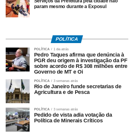
Serviços da Prefeitura pela cidade não
posteriormente resultou na abertura das investigações
param mesmo durante a Exposul
pela Polícia Federal.
*O que disse Pedro Taques*
Durante a coletiva, Taques fez duras críticas ao acordo
firmado pelo Governo do Estado e afirmou que:
POLÍTICA
– *A investigação da PF teve origem* na representação
POLÍTICA
1 dia atrás
criminal apresentada por seu escritório;
Pedro Taques afirma que denúncia à
– *O acordo com a Oi foi ilegal*, em sua avaliação;
PGR deu origem à investigação da PF
sobre acordo de R$ 308 milhões entre
– *Houve falhas nos critérios* utilizados para definir os
Governo de MT e Oi
valores envolvidos;
– *O fluxo dos recursos públicos precisa ser esclarecido*
POLÍTICA
3 semanas atrás
Rio de Janeiro funde secretarias de
pelas autoridades responsáveis.
Agricultura e de Pesca
O ex-governador destacou ainda que as medidas
cautelares da Operação Heritage foram autorizadas pelo
POLÍTICA
3 semanas atrás
Pedido de vista adia votação da
Supremo Tribunal Federal após manifestação da
Política de Minerais Críticos
Procuradoria-Geral da República.