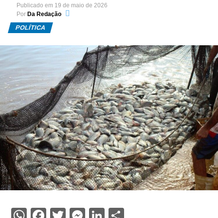
Publicado em
19 de maio de 2026
Por
Da Redação
POLÍTICA
WhatsApp
Facebook
Twitter
Messenger
LinkedIn
Share